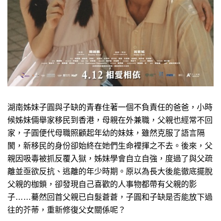
湖南姊妹子圓與子缺的青春住著一個不負責任的爸爸，小時
候姊妹倆舉家移民到香港，母親在外兼職，父親也經常不回
家，子圓便代母職照顧起年幼的妹妹，雖然克服了語言隔
閡，新移民的身份卻始終在她們生命裡揮之不去。後來，父
親因吸毒被抓反覆入獄，姊妹學會自立自強，度過了與父疏
離並亟欲反抗、逃離的年少時期。原以為長大後能徹底擺脫
父親的枷鎖，卻發現自己喜歡的人事物都帶有父親的影
子……驀然回首父親已白髮蒼蒼，子圓和子缺是否能放下過
往的芥蒂，重新修復父女關係呢？