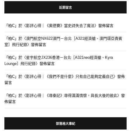
近期留言
「
柏C
」於〈
影評心得｜《奧德賽》當史詩失去了魔法
〉發佈留言
「
柏C
」於〈
澳門航空NX622澳門－台北［A321經濟艙、澳門環亞貴賓
室］飛行紀錄
〉發佈留言
「
柏C
」於〈
星宇航空JX236香港－台北［A321neo經濟艙、Kyra
Lounge］飛行紀錄
〉發佈留言
「
柏C
」於〈
影評心得｜《我們不是什麼》只有自己能夠定義自己
〉發佈
留言
「
柏C
」於〈
影評心得｜《尋秦記》尋得滿滿情懷，與長大後的彼此
〉發
佈留言
部落格大事紀