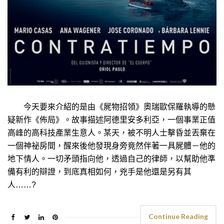
今天要來介紹的是由《屍物招領》奧瑞歐保羅執導的懸
疑新作《佈局》。故事描述阿德里安多利亞，一個事業正值
高峰的高科技產業生意人。某天，被不明人士擊昏並丟棄在
一個神祕房間，醒來後他發現身旁竟然伴著一具屍體－他的
地下情人。一切矛頭指向他，透過自己的律師，以幫助他準
備有利的辯證，到底真相如何，兇手是他還是另有其
人……?
Continue Reading