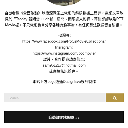
自從看過《全面啟動》以後深深愛上電影的斜槓數據工程師，電影文章散
見於 ETtoday 新聞雲、udn噓！星聞、開眼達人影評、幕迷影評以及PTT
Movie板。不只電影也會分享各種有趣事物，有任何想法歡迎留言私訊。
FB粉專:
https://www.facebook.com/PoCsMovieCollections/
Insragram:
https://www.instagram.com/pocmovie/
試片、合作提案請寄信至:
sam961217@hotmail.com
或直接私訊粉專。
本站上方Logo通過
DesignEvo
設計製作
Search
Search
for:
追蹤我的FB粉絲團↓↓↓