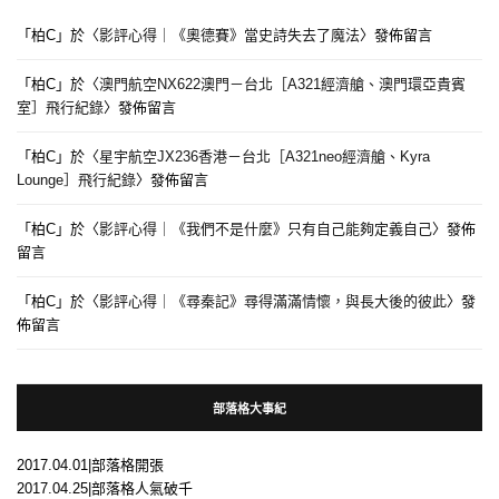
「
柏C
」於〈
影評心得｜《奧德賽》當史詩失去了魔法
〉發佈留言
「
柏C
」於〈
澳門航空NX622澳門－台北［A321經濟艙、澳門環亞貴賓
室］飛行紀錄
〉發佈留言
「
柏C
」於〈
星宇航空JX236香港－台北［A321neo經濟艙、Kyra
Lounge］飛行紀錄
〉發佈留言
「
柏C
」於〈
影評心得｜《我們不是什麼》只有自己能夠定義自己
〉發佈
留言
「
柏C
」於〈
影評心得｜《尋秦記》尋得滿滿情懷，與長大後的彼此
〉發
佈留言
部落格大事紀
2017.04.01|部落格開張
2017.04.25|部落格人氣破千