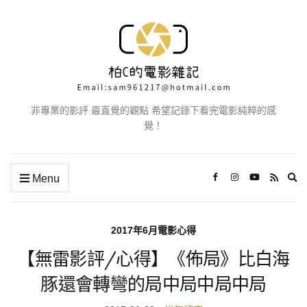
非專業的影評 最直覺的觀點 希望記錄下看完電影純粹的感
覺！
Ex
Menu
se
fo
2017年6月電影心得
【無雷影評/心得】《佈局》比白海
豚還會轉彎的局中局中局中局