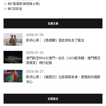
柏C看電影(無院線上映)
柏C趴趴走
近期文章
2026-07-29
影評心得｜《奧德賽》當史詩失去了魔法
2026-07-24
澳門航空NX622澳門－台北［A321經濟艙、澳門環亞
貴賓室］飛行紀錄
2026-06-27
影評心得｜《揭密日》比起真相本身，更精采的揭密
決心
近期留言