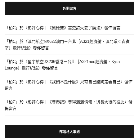
近期留言
「
柏C
」於〈
影評心得｜《奧德賽》當史詩失去了魔法
〉發佈留言
「
柏C
」於〈
澳門航空NX622澳門－台北［A321經濟艙、澳門環亞貴賓
室］飛行紀錄
〉發佈留言
「
柏C
」於〈
星宇航空JX236香港－台北［A321neo經濟艙、Kyra
Lounge］飛行紀錄
〉發佈留言
「
柏C
」於〈
影評心得｜《我們不是什麼》只有自己能夠定義自己
〉發佈
留言
「
柏C
」於〈
影評心得｜《尋秦記》尋得滿滿情懷，與長大後的彼此
〉發
佈留言
部落格大事紀