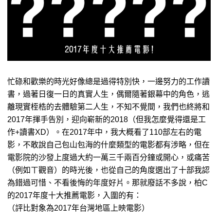
忙碌和歡樂的時光好像總是過得特別快，一邊努力的工作讀
書，過著日復一日的真實人生，偶爾隨著銀幕中的角色，逃
離現實桎梏的去體驗第二人生，不知不覺間，我們也終將和
2017年揮手告別，迎向嶄新的2018（但我怎麼覺得還是工
作+讀書XD）。在2017年中，我大概看了110部左右的電
影，不敢說自己包山包海的什麼類型的電影都有涉略，但在
電影院的沙發上度過大約一萬三千兩百分鐘或開心，或痛苦
（例如ㄒ觀音）的時光後，也從自己的角度選出了十部我認
為錯過可惜、不看後悔的年度好片。那就廢話不多說，柏C
的2017年度十大推薦電影，入圍的有：
（評比對象為2017年台灣地區上映電影）