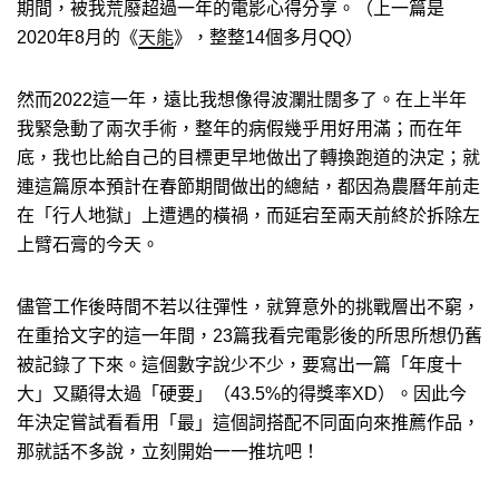
期間，被我荒廢超過一年的電影心得分享。（上一篇是
2020年8月的《
天能
》，整整14個多月QQ）
然而2022這一年，遠比我想像得波瀾壯闊多了。在上半年
我緊急動了兩次手術，整年的病假幾乎用好用滿；而在年
底，我也比給自己的目標更早地做出了轉換跑道的決定；就
連這篇原本預計在春節期間做出的總結，都因為農曆年前走
在「行人地獄」上遭遇的橫禍，而延宕至兩天前終於拆除左
上臂石膏的今天。
儘管工作後時間不若以往彈性，就算意外的挑戰層出不窮，
在重拾文字的這一年間，23篇我看完電影後的所思所想仍舊
被記錄了下來。這個數字說少不少，要寫出一篇「年度十
大」又顯得太過「硬要」（43.5%的得獎率XD）。因此今
年決定嘗試看看用「最」這個詞搭配不同面向來推薦作品，
那就話不多說，立刻開始一一推坑吧！