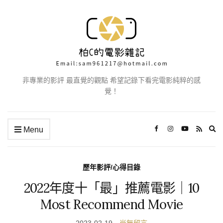
非專業的影評 最直覺的觀點 希望記錄下看完電影純粹的感
覺！
Ex
Menu
se
fo
歷年影評/心得目錄
2022年度十「最」推薦電影｜10
Most Recommend Movie