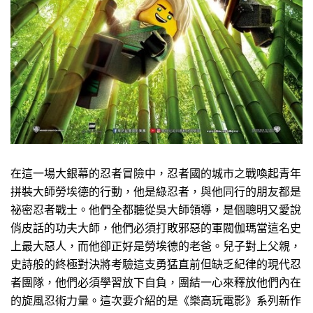
在這一場大銀幕的忍者冒險中，忍者國的城市之戰喚起青年
拼裝大師勞埃德的行動，他是綠忍者，與他同行的朋友都是
祕密忍者戰士。他們全都聽從吳大師領導，是個聰明又愛說
俏皮話的功夫大師，他們必須打敗邪惡的軍閥伽瑪當這名史
上最大惡人，而他卻正好是勞埃德的老爸。兒子對上父親，
史詩般的終極對決將考驗這支勇猛直前但缺乏紀律的現代忍
者團隊，他們必須學習放下自負，團結一心來釋放他們內在
的旋風忍術力量。這次要介紹的是《樂高玩電影》系列新作