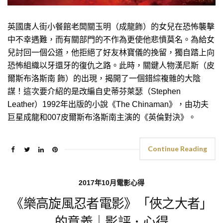
英國唐人街小餐館老闆關玉明（成龍飾）的女兒在恐怖襲擊
中不幸遇難，而有關部門的不作為更使他悲憤莫名。為給女
兒討回一個公道，他拒絕了好友林寶儀的挽留，獨自踏上向
恐怖組織以牙還牙的復仇之路。此時，關鍵人物漢尼斯（皮
爾斯布洛斯南 飾）的出現，揭開了一個錯綜複雜的大陰
謀！這次要介紹的是改編自史蒂芬萊瑟（Stephen
Leather）1992年出版的小說《The Chinaman》，由功夫
巨星成龍和007皮爾斯布洛斯南主演的《英倫對決》。
Continue Reading
2017年10月電影心得
《樂高旋風忍者電影》「俠之大者」
的意義｜影評．心得