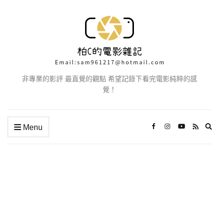
非專業的影評 最直覺的觀點 希望記錄下看完電影純粹的感
覺！
Ex
Menu
se
fo