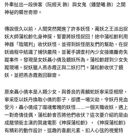
外牽扯出一段俠客（阮經天 飾）與女鬼（鍾楚曦 飾）之間
神祕的曠世奇戀。
傳說很久以前，人間突然闖進了許多妖怪，萬妖之王派出捉
妖大師蒲松齡化身神探，誓要將妖怪捉回！途中蒲松齡利用
神器「陰陽判」收伏妖怪，並得到妖怪朋友們的幫助，在捉
妖過程中結識了捕快嚴飛，並著手調查村內少女接連離奇失
蹤事件，發現是女妖聶小倩及鏡妖所為。蒲松齡趕到少女失
蹤現場，捉妖獵人燕赤霞正與二妖打鬥。蒲松齡收伏了鏡
妖，並把燕赤霞救回聊齋。
原來聶小倩本是人類少女，與善良的青麟蛇妖寧采臣相戀，
寧采臣以妖丹換取小倩的影子，卻遭一場災劫，令妖丹見血
受污，聶小倩成了噬魂奪魄的妖怪……一個天職收妖，遇上
一對奇情佳偶，蒲松齡會否將他們收伏？這次要介紹的是由
成龍領銜主演的賀歲電影《神探蒲松齡》，《神探蒲松齡》
有精彩的動作設計、逗趣的喜劇元素、扣人心弦的視覺特