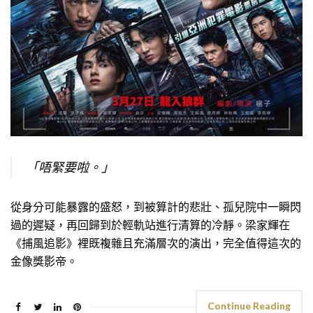
「唔緊要啦。」
從身分可能暴露的盛怒，到被算計的悲壯、孤兒院中一瞬閃
過的遲疑，再回歸到於輕軌站進行清算的冷靜。梁家輝在
《捕風追影》裡既複雜且充滿層次的演出，完全值得這次的
金像獎影帝。
Continue Reading