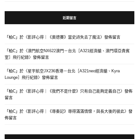
近期留言
「
柏C
」於〈
影評心得｜《奧德賽》當史詩失去了魔法
〉發佈留言
「
柏C
」於〈
澳門航空NX622澳門－台北［A321經濟艙、澳門環亞貴賓
室］飛行紀錄
〉發佈留言
「
柏C
」於〈
星宇航空JX236香港－台北［A321neo經濟艙、Kyra
Lounge］飛行紀錄
〉發佈留言
「
柏C
」於〈
影評心得｜《我們不是什麼》只有自己能夠定義自己
〉發佈
留言
「
柏C
」於〈
影評心得｜《尋秦記》尋得滿滿情懷，與長大後的彼此
〉發
佈留言