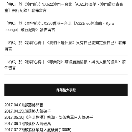
「
柏C
」於〈
澳門航空NX622澳門－台北［A321經濟艙、澳門環亞貴賓
室］飛行紀錄
〉發佈留言
「
柏C
」於〈
星宇航空JX236香港－台北［A321neo經濟艙、Kyra
Lounge］飛行紀錄
〉發佈留言
「
柏C
」於〈
影評心得｜《我們不是什麼》只有自己能夠定義自己
〉發佈
留言
「
柏C
」於〈
影評心得｜《尋秦記》尋得滿滿情懷，與長大後的彼此
〉發
佈留言
部落格大事紀
2017.04.01|部落格開張
2017.04.25|部落格人氣破千
2017.05.30|《台北物語》熱潮，部落格單日人氣破千
2017.06.17|部落格人氣破萬
2017.07.27|部落格單月人氣破萬(13005)