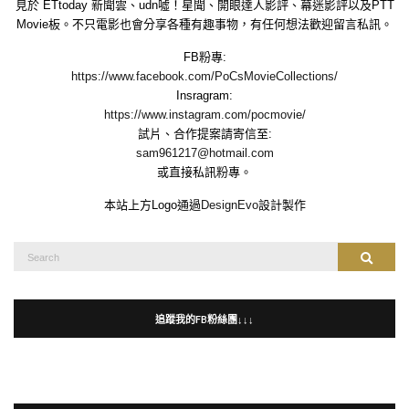
見於 ETtoday 新聞雲、udn噓！星聞、開眼達人影評、幕迷影評以及PTT
Movie板。不只電影也會分享各種有趣事物，有任何想法歡迎留言私訊。
FB粉專:
https://www.facebook.com/PoCsMovieCollections/
Insragram:
https://www.instagram.com/pocmovie/
試片、合作提案請寄信至:
sam961217@hotmail.com
或直接私訊粉專。
本站上方Logo通過
DesignEvo
設計製作
Search
Search
for:
追蹤我的FB粉絲團↓↓↓