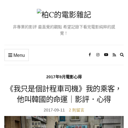
非專業的影評 最直覺的觀點 希望記錄下看完電影純粹的感
覺！
Ex
Menu
se
fo
2017年9月電影心得
《我只是個計程車司機》我的乘客，
他叫韓國的命運｜影評．心得
2017-09-11
2 則留言