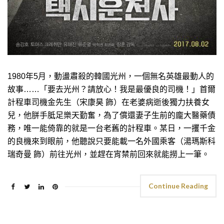
1980年5月，動盪肅殺的韓國光州，一個無名英雄最動人的
故事……「要去光州？請放心！我是最優良的司機！」首爾
計程車司機金先生（宋康昊 飾）在老婆病逝後獨力扶養女
兒，他胼手胝足樂天勤奮，為了償還妻子生前的龐大醫藥債
務，唯一能倚靠的就是一台老舊的計程車。某日，一攫千金
的良機來到眼前，他聽說只要能載一名外國乘客（湯瑪斯科
瑞奇曼 飾）前往光州，並趕在宵禁前回來就能撈上一筆。
Continue Reading