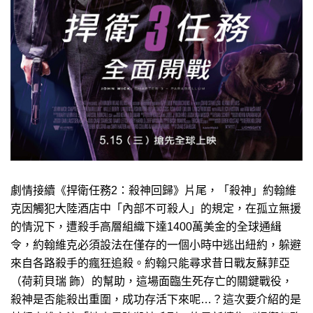
劇情接續《捍衛任務2：殺神回歸》片尾，「殺神」約翰維
克因觸犯大陸酒店中「內部不可殺人」的規定，在孤立無援
的情況下，遭殺手高層組織下達1400萬美金的全球通緝
令，約翰維克必須設法在僅存的一個小時中逃出紐約，躲避
來自各路殺手的瘋狂追殺。約翰只能尋求昔日戰友蘇菲亞
（荷莉貝瑞 飾）的幫助，這場面臨生死存亡的關鍵戰役，
殺神是否能殺出重圍，成功存活下來呢…？這次要介紹的是