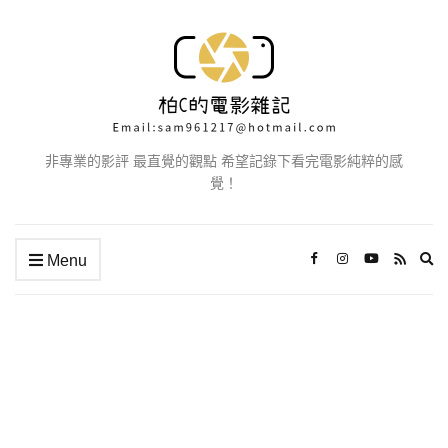
非專業的影評 最直覺的觀點 希望記錄下看完電影純粹的感
覺！
Ex
Menu
se
fo