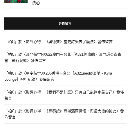
決心
近期留言
「
柏C
」於〈
影評心得｜《奧德賽》當史詩失去了魔法
〉發佈留言
「
柏C
」於〈
澳門航空NX622澳門－台北［A321經濟艙、澳門環亞貴賓
室］飛行紀錄
〉發佈留言
「
柏C
」於〈
星宇航空JX236香港－台北［A321neo經濟艙、Kyra
Lounge］飛行紀錄
〉發佈留言
「
柏C
」於〈
影評心得｜《我們不是什麼》只有自己能夠定義自己
〉發佈
留言
「
柏C
」於〈
影評心得｜《尋秦記》尋得滿滿情懷，與長大後的彼此
〉發
佈留言