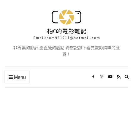
非專業的影評 最直覺的觀點 希望記錄下看完電影純粹的感
覺！
Ex
Menu
se
fo