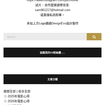
https://www.instagram.com/pocmovie/
試片、合作提案請寄信至:
sam961217@hotmail.com
或直接私訊粉專。
本站上方Logo通過
DesignEvo
設計製作
Search
Search
for:
追蹤我的FB粉絲團↓↓↓
文章分類
展開全部
|
收合全部
2025年電影心得
2026年電影心得