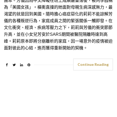
團聚。芳儀因為中文障礙在班上成績嚴重落後，被同學戲稱
為「美國女孩」。橫衝直撞的她面對母親生病深感無力，最
渴望的就是回到美國。隨時擔心癌症惡化的莉莉不能諒解芳
儀的各種叛逆行為，家庭成員之間的緊張關係一觸即發。在
文化衝突、經濟、疾病等壓力之下，莉莉與芳儀的衝突節節
升高，並在小女兒芳安於SARS期間被醫院隔離時達到高
峰。莉莉原本即將分崩離析的家庭，因一場意外的疫情被迫
面對彼此的心結，進而獲得重新開始的契機。
Continue Reading