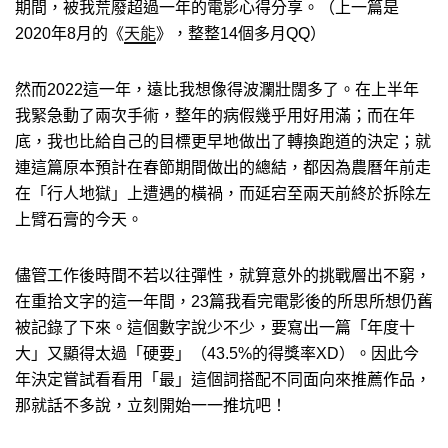
期間，被我荒廢超過一年的電影心得分享。（上一篇是
2020年8月的《
天能
》，整整14個多月QQ）
然而2022這一年，遠比我想像得波瀾壯闊多了。在上半年
我緊急動了兩次手術，整年的病假幾乎用好用滿；而在年
底，我也比給自己的目標更早地做出了轉換跑道的決定；就
連這篇原本預計在春節期間做出的總結，都因為農曆年前走
在「行人地獄」上遭遇的橫禍，而延宕至兩天前終於拆除左
上臂石膏的今天。
儘管工作後時間不若以往彈性，就算意外的挑戰層出不窮，
在重拾文字的這一年間，23篇我看完電影後的所思所想仍舊
被記錄了下來。這個數字說少不少，要寫出一篇「年度十
大」又顯得太過「硬要」（43.5%的得獎率XD）。因此今
年決定嘗試看看用「最」這個詞搭配不同面向來推薦作品，
那就話不多說，立刻開始一一推坑吧！