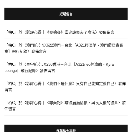
近期留言
「
柏C
」於〈
影評心得｜《奧德賽》當史詩失去了魔法
〉發佈留言
「
柏C
」於〈
澳門航空NX622澳門－台北［A321經濟艙、澳門環亞貴賓
室］飛行紀錄
〉發佈留言
「
柏C
」於〈
星宇航空JX236香港－台北［A321neo經濟艙、Kyra
Lounge］飛行紀錄
〉發佈留言
「
柏C
」於〈
影評心得｜《我們不是什麼》只有自己能夠定義自己
〉發佈
留言
「
柏C
」於〈
影評心得｜《尋秦記》尋得滿滿情懷，與長大後的彼此
〉發
佈留言
部落格大事紀