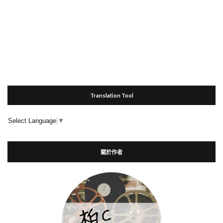
Translation Tool
Select Language
▼
關於作者