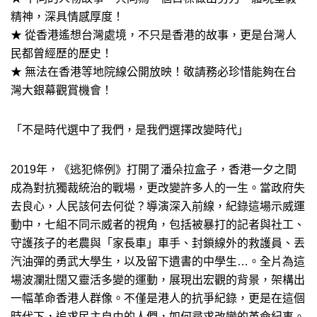
精神，深具情感厚度！
★ 從香港遙想台灣處境，不只是香港的故事，更是台灣人
民都曾經歷的歷史！
★ 無法在香港等地院線公開放映！敬請務必珍惜能夠在台
灣大銀幕觀賞機會！
「不是時代選中了我們，是我們選擇改變時代」
2019年，《逃犯條例》打開了潘朵拉盒子，香港一夕之間
成為對抗獨裁統治的戰場，更改變許多人的一生。當政府失
去良心，人民該何去何從？導演深入前線，紀錄這場示威運
動中，七組不同示威者的視角，包括被暴打的記者與社工、
守護孩子的老農與「家長車」車手、封鎖線外的救護員、丟
汽油彈的勇武大學生，以及留下遺書的中學生…。全片為這
場波瀾壯闊又靈活多變的運動，展現出宏觀的背景，架構出
一幅革命香港人群像。不僅是港人的抗爭紀錄，更是在這個
時代下，追求民主自由的人們，如何尋求改變的革命紀事。