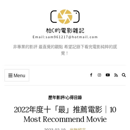
非專業的影評 最直覺的觀點 希望記錄下看完電影純粹的感
覺！
Ex
Menu
se
fo
歷年影評/心得目錄
2022年度十「最」推薦電影｜10
Most Recommend Movie