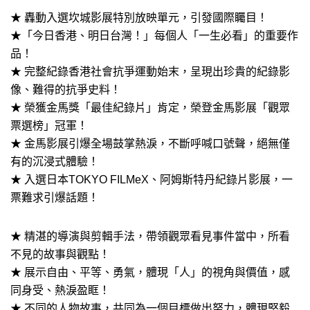
★ 轟動入選坎城影展特別放映單元，引發國際矚目！
★「今日香港、明日台灣！」每個人「一生必看」的重要作
品！
★ 完整紀錄香港社會抗爭運動始末，呈現出珍貴的紀錄影
像、難得的抗爭史料！
★ 榮獲金馬獎「最佳紀錄片」肯定，榮登金馬影展「觀眾
票選榜」冠軍！
★ 金馬影展引爆全場鼓掌熱淚，不斷呼喊口號聲，絕無僅
有的沉浸式體驗！
★ 入選日本TOKYO FILMeX、阿姆斯特丹紀錄片影展，一
票難求引爆話題！
★ 精湛的導演與剪輯手法，帶領觀眾看見事件當中，所看
不見的故事與觀點！
★ 展示自由、平等、勇氣，體現「人」的視角與價值，感
同身受、熱淚盈眶！
★ 不同的人物故事，共同為一個目標做出努力，體現堅毅