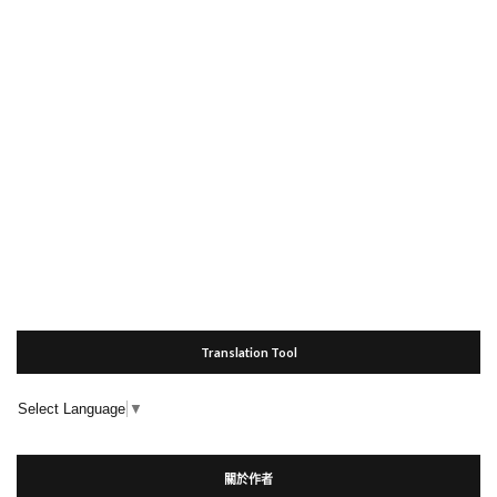
Translation Tool
Select Language
▼
關於作者