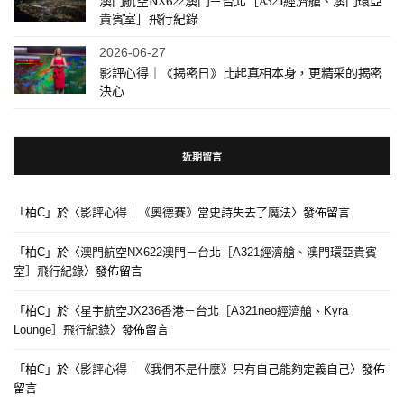
澳門航空NX622澳門－台北［A321經濟艙、澳門環亞
貴賓室］飛行紀錄
2026-06-27
影評心得｜《揭密日》比起真相本身，更精采的揭密
決心
近期留言
「
柏C
」於〈
影評心得｜《奧德賽》當史詩失去了魔法
〉發佈留言
「
柏C
」於〈
澳門航空NX622澳門－台北［A321經濟艙、澳門環亞貴賓
室］飛行紀錄
〉發佈留言
「
柏C
」於〈
星宇航空JX236香港－台北［A321neo經濟艙、Kyra
Lounge］飛行紀錄
〉發佈留言
「
柏C
」於〈
影評心得｜《我們不是什麼》只有自己能夠定義自己
〉發佈
留言