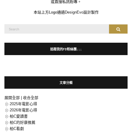
或直接私訊粉專。
本站上方Logo通過
DesignEvo
設計製作
Search
Search
for:
追蹤我的FB粉絲團↓↓↓
文章分類
展開全部
|
收合全部
2025年電影心得
2026年電影心得
柏C愛讀書
柏C的好康推薦
柏C看劇