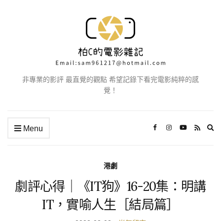
非專業的影評 最直覺的觀點 希望記錄下看完電影純粹的感
覺！
Ex
Menu
se
fo
港劇
劇評心得｜《IT狗》16-20集：明講
IT，實喻人生［結局篇］