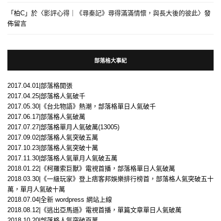
「
柏C
」於〈
影評心得｜《尋秦記》尋得滿滿情懷，與長大後的彼此
〉發
佈留言
部落格大事紀
2017.04.01|部落格開張
2017.04.25|部落格人氣破千
2017.05.30|《台北物語》熱潮，部落格單日人氣破千
2017.06.17|部落格人氣破萬
2017.07.27|部落格單月人氣破萬(13005)
2017.09.02|部落格人氣突破五萬
2017.10.23|部落格人氣突破十萬
2017.11.30|部落格人氣單月人氣破五萬
2018.01.22|《柯羅索巨獸》電視首播，部落格單日人氣破萬
2018.03.30|《一級玩家》登上痞客邦娛樂排行榜首，部落格人氣突破五十
萬，單月人氣破十萬
2018.07.04|全新 wordpress 網站上線
2018.08.12|《逃出亞馬遜》電視首播，單篇文章單日人氣破萬
2018.10.20|部落格人氣突破百萬