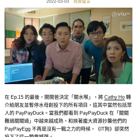
2022-03-03
尚無留言
在 Ep.15 的最後，開開爸決定「關水喉」，將
Cathy Ho
轉
介給朋友並暫停水母創投下的所有項目，這其中當然包括眾
人的 PayPayDuck。當我們都看到 PayPayDuck 在「關關
難過關關過」中越來越成熟，和挾著龐大資源抄襲他們的
PayPayEgg 不再是沒有一戰之力的時候，《IT狗》卻突然
投下了這一顆震撼彈。