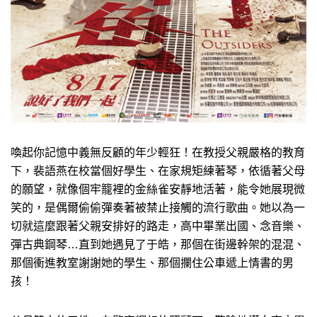
喚起你記憶中義無反顧的年少輕狂！在教授父親嚴格的教育
下，裴語燕在校當個好學生、在家規矩練著琴，依循著父母
的願望，就像個牢籠裡的金絲雀安靜地活著，能令她展現微
笑的，是偶爾偷偷彈奏著被禁止接觸的流行歌曲。她以為一
切就這麼跟著父親安排好的路走，高中畢業出國、念音樂、
彈古典鋼琴…直到她遇見了于皓，那個在街邊幹架的混混、
那個衝進教室謝謝她的學生、那個攔住公車遞上情書的男
孩！