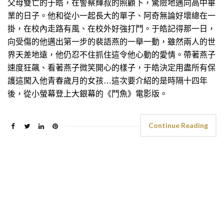
父母雙亡的于皓，在警察輝叔的照顧下，驚險地邁向高中畢
業的日子。他和從小一起長大的單子、阿奇無論好壞總在一
掛，在校內走路有風、在校外好強打鬥。于皓記得那一日，
向受傷的他邁出第一步的裴語燕的一舉一動，雖然兩人的世
界天差地遠，他仍忍不住抓住這令他心動的愛情。帶著燕子
速度狂飆、看著燕子微笑開心的樣子，于皓決定用盡所有保
護這闖入他青春歲月的女孩…這次要介紹的是時隔十四年
後，從小螢幕登上大銀幕的《鬥魚》電影版。
Continue Reading