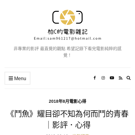
非專業的影評 最直覺的觀點 希望記錄下看完電影純粹的感
覺！
Ex
Menu
se
fo
2018年8月電影心得
《鬥魚》耀目卻不知為何而鬥的青春
｜影評．心得