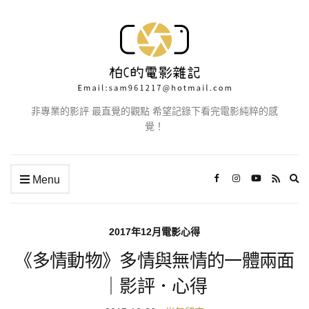
非專業的影評 最直覺的觀點 希望記錄下看完電影純粹的感
覺！
Ex
Menu
se
fo
2017年12月電影心得
《多情動物》多情與無情的一體兩面
｜影評．心得