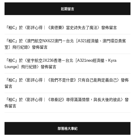
近期留言
「
柏C
」於〈
影評心得｜《奧德賽》當史詩失去了魔法
〉發佈留言
「
柏C
」於〈
澳門航空NX622澳門－台北［A321經濟艙、澳門環亞貴賓
室］飛行紀錄
〉發佈留言
「
柏C
」於〈
星宇航空JX236香港－台北［A321neo經濟艙、Kyra
Lounge］飛行紀錄
〉發佈留言
「
柏C
」於〈
影評心得｜《我們不是什麼》只有自己能夠定義自己
〉發佈
留言
「
柏C
」於〈
影評心得｜《尋秦記》尋得滿滿情懷，與長大後的彼此
〉發
佈留言
部落格大事紀