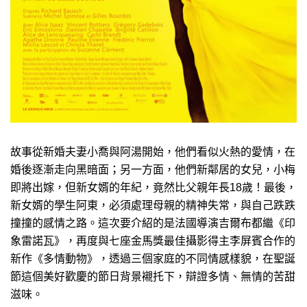
故事從新婚夫妻小喬與阿湯開始，他們看似火熱的愛情，在
婚後逐漸走向黑暗面；另一方面，他們新鄰居的女兒，小梅
即將出嫁，但新女婿的年紀，竟然比父親年長18歲！最後，
新女婿的學生阿東，必須處理母親的精神失常，與自己跌跌
撞撞的感情之路。這次要介紹的是法國導演吉爾布都繼《印
象雷諾瓦》，再度與七座金馬獎最佳攝影得主李屏賓合作的
新作《多情動物》，透過三個家庭的不同情感樣貌，在聖誕
節這個美好歡慶的節日背景襯托下，辯證多情、無情的苦甜
滋味。