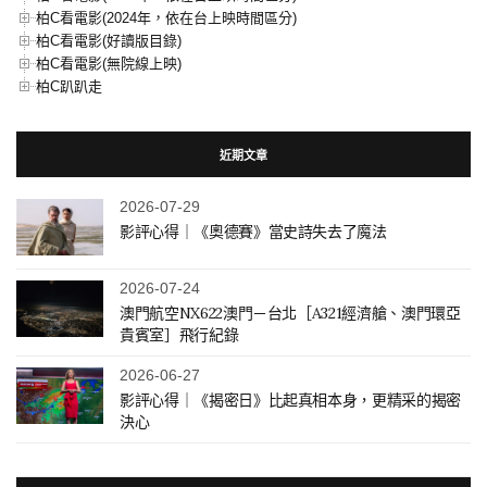
柏C看電影(2024年，依在台上映時間區分)
柏C看電影(好讀版目錄)
柏C看電影(無院線上映)
柏C趴趴走
近期文章
2026-07-29
影評心得｜《奧德賽》當史詩失去了魔法
2026-07-24
澳門航空NX622澳門－台北［A321經濟艙、澳門環亞
貴賓室］飛行紀錄
2026-06-27
影評心得｜《揭密日》比起真相本身，更精采的揭密
決心