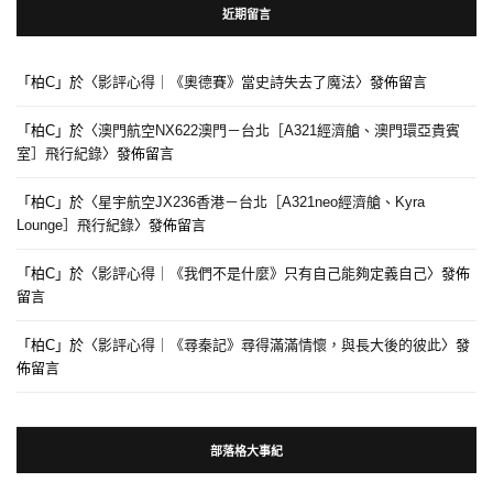
近期留言
「
柏C
」於〈
影評心得｜《奧德賽》當史詩失去了魔法
〉發佈留言
「
柏C
」於〈
澳門航空NX622澳門－台北［A321經濟艙、澳門環亞貴賓
室］飛行紀錄
〉發佈留言
「
柏C
」於〈
星宇航空JX236香港－台北［A321neo經濟艙、Kyra
Lounge］飛行紀錄
〉發佈留言
「
柏C
」於〈
影評心得｜《我們不是什麼》只有自己能夠定義自己
〉發佈
留言
「
柏C
」於〈
影評心得｜《尋秦記》尋得滿滿情懷，與長大後的彼此
〉發
佈留言
部落格大事紀