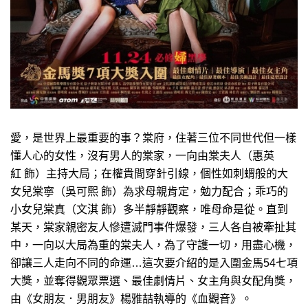
愛，是世界上最重要的事？棠府，住著三位不同世代但一樣
懂人心的女性，沒有男人的棠家，一向由棠夫人（惠英
紅 飾）主持大局；在權貴間穿針引線，個性如刺蝟般的大
女兒棠寧（吳可熙 飾）為求母親肯定，勉力配合；乖巧的
小女兒棠真（文淇 飾）多半靜靜觀察，唯母命是從。直到
某天，棠家親密友人慘遭滅門事件爆發，三人各自被牽扯其
中，一向以大局為重的棠夫人，為了守護一切，用盡心機，
卻讓三人走向不同的命運…這次要介紹的是入圍金馬54七項
大獎，並奪得觀眾票選、最佳劇情片、女主角與女配角獎，
由《女朋友．男朋友》楊雅喆執導的《血觀音》。