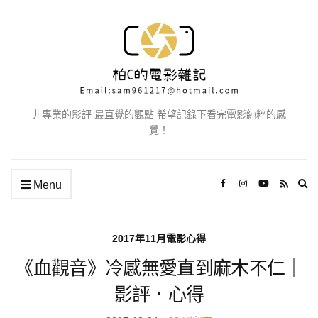
非專業的影評 最直覺的觀點 希望記錄下看完電影純粹的感
覺！
Ex
Menu
se
fo
2017年11月電影心得
《血觀音》冷感無愛直到麻木不仁｜
影評．心得