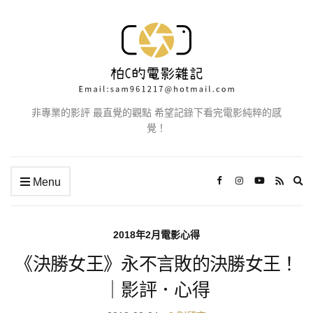
非專業的影評 最直覺的觀點 希望記錄下看完電影純粹的感
覺！
Ex
Menu
se
fo
2018年2月電影心得
《決勝女王》永不言敗的決勝女王！
｜影評．心得