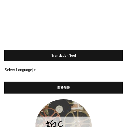
Translation Tool
Select Language
▼
關於作者