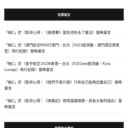
近期留言
「
柏C
」於〈
影評心得｜《奧德賽》當史詩失去了魔法
〉發佈留言
「
柏C
」於〈
澳門航空NX622澳門－台北［A321經濟艙、澳門環亞貴賓
室］飛行紀錄
〉發佈留言
「
柏C
」於〈
星宇航空JX236香港－台北［A321neo經濟艙、Kyra
Lounge］飛行紀錄
〉發佈留言
「
柏C
」於〈
影評心得｜《我們不是什麼》只有自己能夠定義自己
〉發佈
留言
「
柏C
」於〈
影評心得｜《尋秦記》尋得滿滿情懷，與長大後的彼此
〉發
佈留言