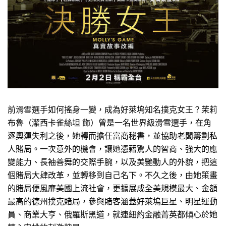
前滑雪選手如何搖身一變，成為好萊塢知名撲克女王？茉莉
布魯（潔西卡雀絲坦 飾）曾是一名世界級滑雪選手，在角
逐奧運失利之後，她轉而擔任富商秘書，並協助老闆籌劃私
人賭局。一次意外的機會，讓她憑藉驚人的智商、強大的應
變能力、長袖善舞的交際手腕，以及美艷動人的外貌，把這
個賭局大肆改革，並轉移到自己名下。不久之後，由她策畫
的賭局便風靡美國上流社會，更擴展成全美規模最大、金額
最高的德州撲克賭局，參與賭客涵蓋好萊塢巨星、明星運動
員、商業大亨、俄羅斯黑道，就連紐約金融菁英都傾心於她