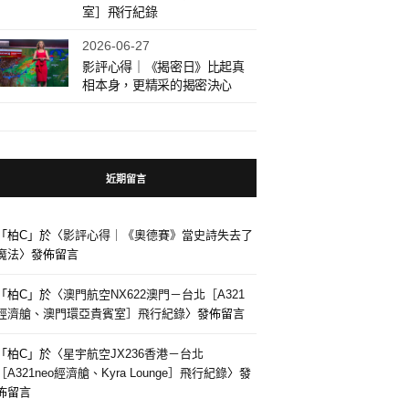
室］飛行紀錄
2026-06-27
影評心得｜《揭密日》比起真
相本身，更精采的揭密決心
近期留言
「
柏C
」於〈
影評心得｜《奧德賽》當史詩失去了
魔法
〉發佈留言
「
柏C
」於〈
澳門航空NX622澳門－台北［A321
經濟艙、澳門環亞貴賓室］飛行紀錄
〉發佈留言
「
柏C
」於〈
星宇航空JX236香港－台北
［A321neo經濟艙、Kyra Lounge］飛行紀錄
〉發
佈留言