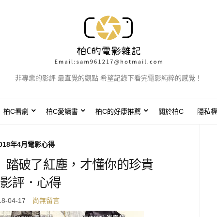
非專業的影評 最直覺的觀點 希望記錄下看完電影純粹的感覺！
柏C看劇
柏C愛讀書
柏C的好康推薦
關於柏C
隱私
018年4月電影心得
》踏破了紅塵，才懂你的珍貴
影評．心得
18-04-17
尚無留言