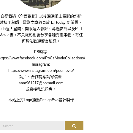
自從看過《全面啟動》以後深深愛上電影的斜槓
數據工程師，電影文章散見於 ETtoday 新聞雲、
udn噓！星聞、開眼達人影評、幕迷影評以及PTT
Movie板。不只電影也會分享各種有趣事物，有任
何想法歡迎留言私訊。
FB粉專:
https://www.facebook.com/PoCsMovieCollections/
Insragram:
https://www.instagram.com/pocmovie/
試片、合作提案請寄信至:
sam961217@hotmail.com
或直接私訊粉專。
本站上方Logo通過
DesignEvo
設計製作
Search
Search
or: