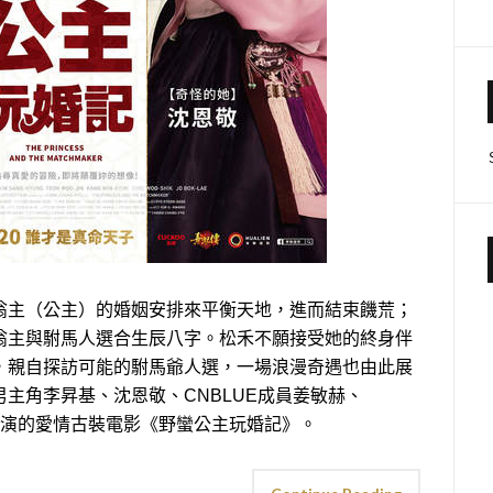
翁主（公主）的婚姻安排來平衡天地，進而結束饑荒；
翁主與駙馬人選合生辰八字。松禾不願接受她的終身伴
，親自探訪可能的駙馬爺人選，一場浪漫奇遇也由此展
主角李昇基、沈恩敬、CNBLUE成員姜敏赫、
人主演的愛情古裝電影《野蠻公主玩婚記》。