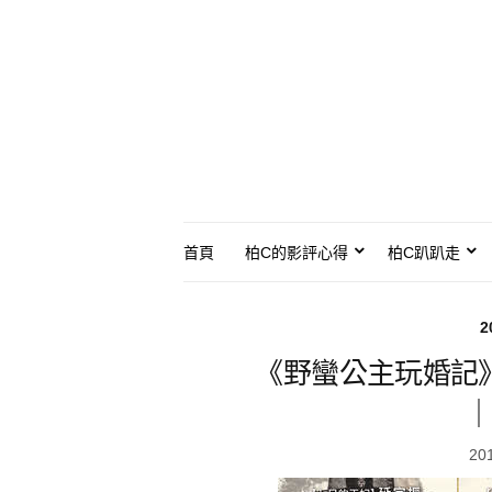
首頁
柏C的影評心得
柏C趴趴走
2
《野蠻公主玩婚記
｜
20