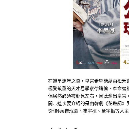
在饑旱連年之際，皇宮希望能藉由松禾
極受敬重的天才易學家徐睹倫，奉命替
侶居然必須被卦象左右，因此溜出皇宮
開…這次要介紹的是由韓劇《花遊記》男
SHINee崔珉豪、崔宇植、延宇振等