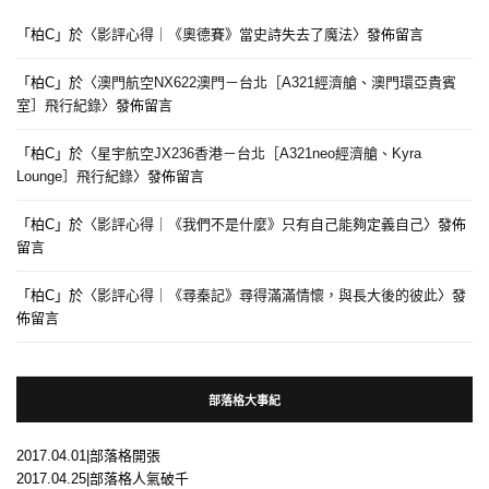
「
柏C
」於〈
影評心得｜《奧德賽》當史詩失去了魔法
〉發佈留言
「
柏C
」於〈
澳門航空NX622澳門－台北［A321經濟艙、澳門環亞貴賓
室］飛行紀錄
〉發佈留言
「
柏C
」於〈
星宇航空JX236香港－台北［A321neo經濟艙、Kyra
Lounge］飛行紀錄
〉發佈留言
「
柏C
」於〈
影評心得｜《我們不是什麼》只有自己能夠定義自己
〉發佈
留言
「
柏C
」於〈
影評心得｜《尋秦記》尋得滿滿情懷，與長大後的彼此
〉發
佈留言
部落格大事紀
2017.04.01|部落格開張
2017.04.25|部落格人氣破千