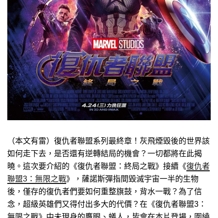
（本文有雷）復仇者聯盟系列最終章！灰飛煙毀後的世界該
如何走下去，是否還有逆轉結局的機會？一切都將在此揭
曉。這次要介紹的《復仇者聯盟：終局之戰》接續《
復仇者
聯盟3：無限之戰
》，薩諾斯彈指間毀滅宇宙一半的生物
後，僅存的復仇者們要如何重整旗鼓，背水一戰？為了信
念，超級英雄們又得付出多大的代價？在《復仇者聯盟3：
無限之戰》中未現身的鷹眼、蟻人，皆會在本片登場，圍繞