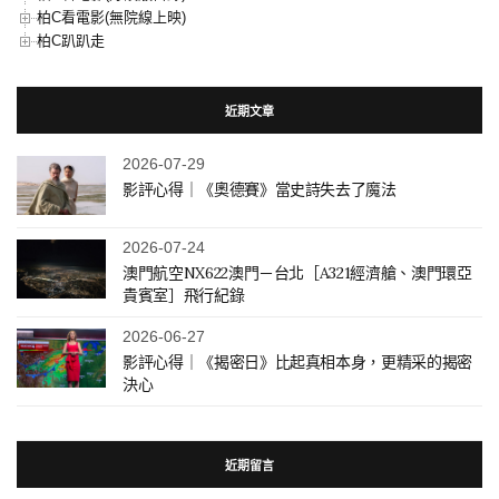
柏C看電影(無院線上映)
柏C趴趴走
近期文章
2026-07-29
影評心得｜《奧德賽》當史詩失去了魔法
2026-07-24
澳門航空NX622澳門－台北［A321經濟艙、澳門環亞
貴賓室］飛行紀錄
2026-06-27
影評心得｜《揭密日》比起真相本身，更精采的揭密
決心
近期留言