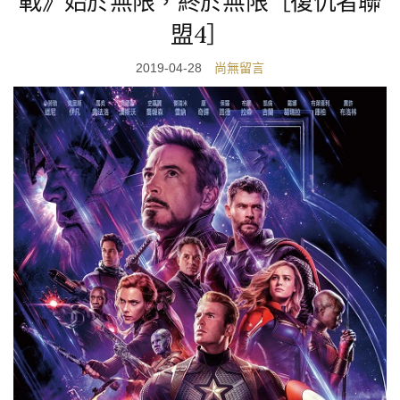
戰》始於無限，終於無限［復仇者聯
盟4］
2019-04-28
尚無留言