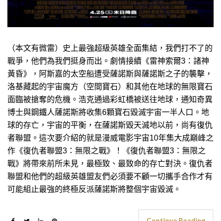
（本文有微雷）史上最強超級英雄全面集結，我們打不了的
戰爭，他們為我們挺身而出。劇情接續《雷神索爾3：諸神
黃昏》，阿斯嘉的太空船遭受薩諾斯與薩諾斯之子的襲擊，
洛基藏起的宇宙魔方（空間寶石）和其他在地球的無限寶石
面臨被搶奪的危機。浩克通過彩虹橋被送往地球，通知奇異
博士與鋼鐵人薩諾斯將收集6顆寶石毀滅宇宙一半人口。地
球的存亡，宇宙的平衡，在薩諾斯毀天滅地以前，尚有復仇
者聯盟。這次要介紹的就是漫威電影宇宙10年集大成巔峰之
作《復仇者聯盟3：無限之戰》！《復仇者聯盟3：無限之
戰》將帶來前所未見，最極致、最致命的存亡對決。復仇者
聯盟和他們的超級英雄盟友們必須要不顧一切攜手合作才有
可能組止最強的終極反派薩諾斯將整個宇宙毀滅。
Continue Reading