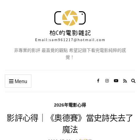
非專業的影評 最直覺的觀點 希望記錄下看完電影純粹的感
覺！
Ex
Menu
se
fo
2026年電影心得
影評心得｜《奧德賽》當史詩失去了
魔法