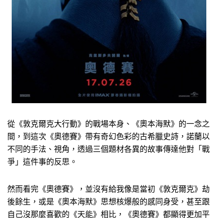
從《敦克爾克大行動》的戰場本身、《奧本海默》的一念之
間，到這次《奧德賽》帶有奇幻色彩的古希臘史詩，諾蘭以
不同的手法、視角，透過三個題材各異的故事傳達他對「戰
爭」這件事的反思。
然而看完《奧德賽》，並沒有給我像是當初《敦克爾克》劫
後餘生，或是《奧本海默》思想核爆般的感同身受，甚至跟
自己沒那麼喜歡的《天能》相比，《奧德賽》都顯得更加平