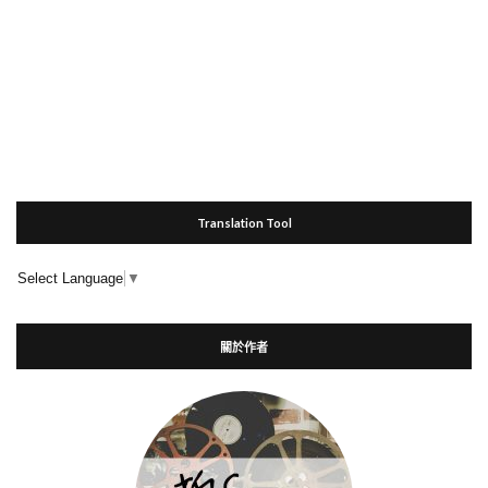
Translation Tool
Select Language
▼
關於作者