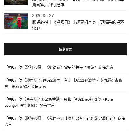
貴賓室］飛行紀錄
2026-06-27
影評心得｜《揭密日》比起真相本身，更精采的揭密
決心
近期留言
「
柏C
」於〈
影評心得｜《奧德賽》當史詩失去了魔法
〉發佈留言
「
柏C
」於〈
澳門航空NX622澳門－台北［A321經濟艙、澳門環亞貴賓
室］飛行紀錄
〉發佈留言
「
柏C
」於〈
星宇航空JX236香港－台北［A321neo經濟艙、Kyra
Lounge］飛行紀錄
〉發佈留言
「
柏C
」於〈
影評心得｜《我們不是什麼》只有自己能夠定義自己
〉發佈
留言