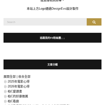
或直接私訊粉專。
本站上方Logo通過
DesignEvo
設計製作
Search
Search
for:
追蹤我的FB粉絲團↓↓↓
文章分類
展開全部
|
收合全部
2025年電影心得
2026年電影心得
柏C愛讀書
柏C的好康推薦
柏C看劇