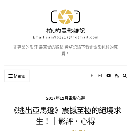
非專業的影評 最直覺的觀點 希望記錄下看完電影純粹的感
覺！
Ex
Menu
se
fo
2017年12月電影心得
《逃出亞馬遜》震撼至極的絕境求
生！｜影評．心得