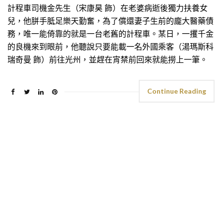
計程車司機金先生（宋康昊 飾）在老婆病逝後獨力扶養女
兒，他胼手胝足樂天勤奮，為了償還妻子生前的龐大醫藥債
務，唯一能倚靠的就是一台老舊的計程車。某日，一攫千金
的良機來到眼前，他聽說只要能載一名外國乘客（湯瑪斯科
瑞奇曼 飾）前往光州，並趕在宵禁前回來就能撈上一筆。
Continue Reading