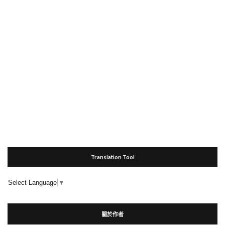
Translation Tool
Select Language
▼
關於作者