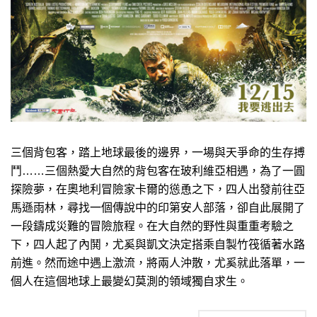
三個背包客，踏上地球最後的邊界，一場與天爭命的生存搏
鬥……三個熱愛大自然的背包客在玻利維亞相遇，為了一圓
探險夢，在奧地利冒險家卡爾的慫恿之下，四人出發前往亞
馬遜雨林，尋找一個傳說中的印第安人部落，卻自此展開了
一段鑄成災難的冒險旅程。在大自然的野性與重重考驗之
下，四人起了內鬨，尤奚與凱文決定搭乘自製竹筏循著水路
前進。然而途中遇上激流，將兩人沖散，尤奚就此落單，一
個人在這個地球上最變幻莫測的領域獨自求生。