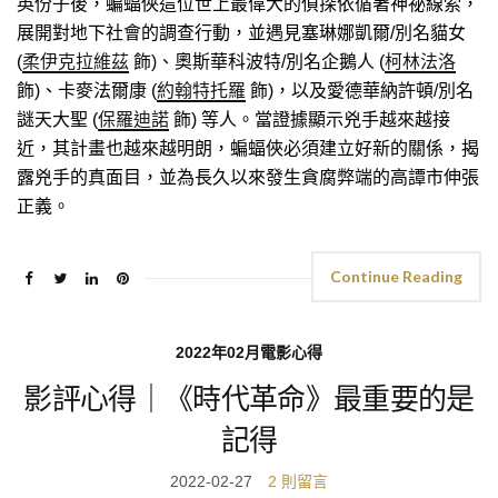
英份子後，蝙蝠俠這位世上最偉大的偵探依循著神祕線索，
展開對地下社會的調查行動，並遇見塞琳娜凱爾/別名貓女
(
柔伊克拉維茲
飾)、奧斯華科波特/別名企鵝人 (
柯林法洛
飾)、卡麥法爾康 (
約翰特托羅
飾)，以及愛德華納許頓/別名
謎天大聖 (
保羅迪諾
飾) 等人。當證據顯示兇手越來越接
近，其計畫也越來越明朗，蝙蝠俠必須建立好新的關係，揭
露兇手的真面目，並為長久以來發生貪腐弊端的高譚市伸張
正義。
Continue Reading
2022年02月電影心得
影評心得｜《時代革命》最重要的是
記得
2022-02-27
2 則留言