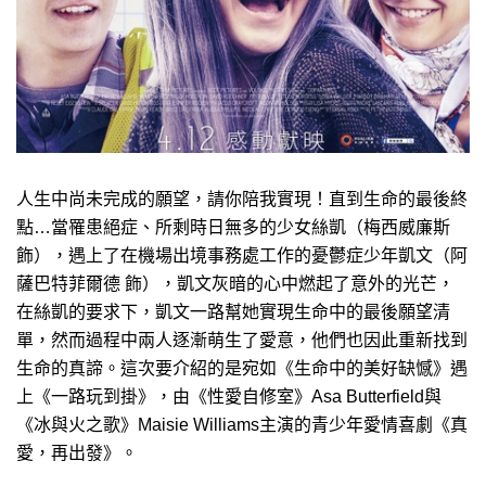
人生中尚未完成的願望，請你陪我實現！直到生命的最後終
點…當罹患絕症、所剩時日無多的少女絲凱（梅西威廉斯
飾），遇上了在機場出境事務處工作的憂鬱症少年凱文（阿
薩巴特菲爾德 飾），凱文灰暗的心中燃起了意外的光芒，
在絲凱的要求下，凱文一路幫她實現生命中的最後願望清
單，然而過程中兩人逐漸萌生了愛意，他們也因此重新找到
生命的真諦。這次要介紹的是宛如《生命中的美好缺憾》遇
上《一路玩到掛》，由《性愛自修室》Asa Butterfield與
《冰與火之歌》Maisie Williams主演的青少年愛情喜劇《真
愛，再出發》。