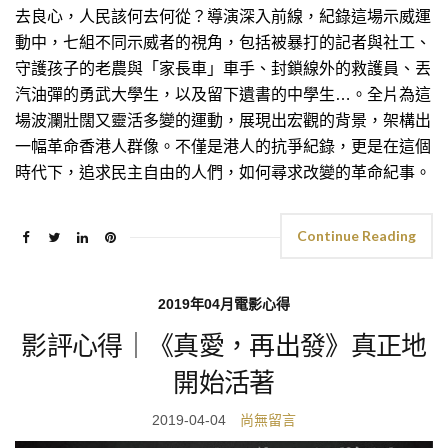
去良心，人民該何去何從？導演深入前線，紀錄這場示威運
動中，七組不同示威者的視角，包括被暴打的記者與社工、
守護孩子的老農與「家長車」車手、封鎖線外的救護員、丟
汽油彈的勇武大學生，以及留下遺書的中學生…。全片為這
場波瀾壯闊又靈活多變的運動，展現出宏觀的背景，架構出
一幅革命香港人群像。不僅是港人的抗爭紀錄，更是在這個
時代下，追求民主自由的人們，如何尋求改變的革命紀事。
Continue Reading
2019年04月電影心得
影評心得｜《真愛，再出發》真正地
開始活著
2019-04-04
尚無留言