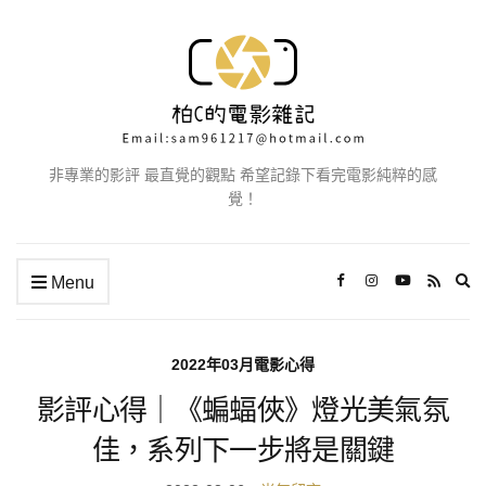
非專業的影評 最直覺的觀點 希望記錄下看完電影純粹的感
覺！
Ex
Menu
se
fo
2022年03月電影心得
影評心得｜《蝙蝠俠》燈光美氣氛
佳，系列下一步將是關鍵