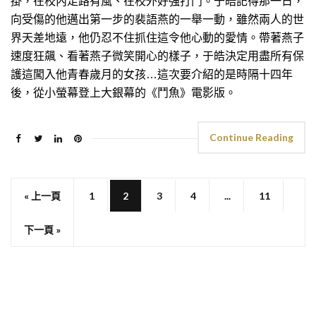
掛，在校內走路有風、在校外好強打鬥。于皓記得那一日，
向受傷的他邁出第一步的裴語燕的一舉一動，雖然兩人的世
界天差地遠，他仍忍不住抓住這令他心動的愛情。帶著燕子
速度狂飆、看著燕子微笑開心的樣子，于皓決定用盡所有保
護這闖入他青春歲月的女孩…這次要介紹的是時隔十四年
後，從小螢幕登上大銀幕的《鬥魚》電影版。
Continue Reading
« 上一頁
1
2
3
4
...
11
下一頁 »