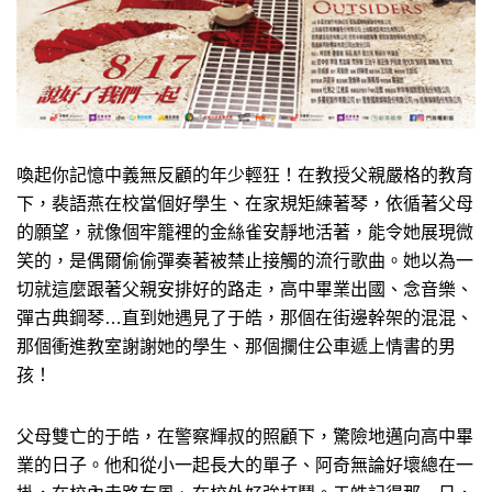
喚起你記憶中義無反顧的年少輕狂！在教授父親嚴格的教育
下，裴語燕在校當個好學生、在家規矩練著琴，依循著父母
的願望，就像個牢籠裡的金絲雀安靜地活著，能令她展現微
笑的，是偶爾偷偷彈奏著被禁止接觸的流行歌曲。她以為一
切就這麼跟著父親安排好的路走，高中畢業出國、念音樂、
彈古典鋼琴…直到她遇見了于皓，那個在街邊幹架的混混、
那個衝進教室謝謝她的學生、那個攔住公車遞上情書的男
孩！
父母雙亡的于皓，在警察輝叔的照顧下，驚險地邁向高中畢
業的日子。他和從小一起長大的單子、阿奇無論好壞總在一