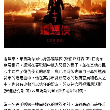
兩年來，布魯斯韋恩化身為蝙蝠俠 (
羅伯派汀森
飾) 在街頭
剷惡鋤奸，逐漸在罪犯腦中植入恐懼的種子，並在其他市民
心中建立了復仇使者的形象，與此同時卻也讓自己牽扯進高
譚市的陰暗面中。他在高譚市貪汙腐敗的政府官員和名人之
中，也只有少數可以信任的盟友，盟友包含阿福潘尼沃斯
(
安迪瑟克斯
飾) 及詹姆斯高登 (
傑佛瑞萊特
飾)。
當一名兇手透過一連串殘忍的陰謀詭計，虐殺高譚市許多菁