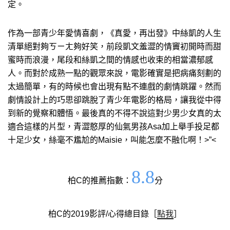
定。
作為一部青少年愛情喜劇，《真愛，再出發》中絲凱的人生
清單絕對夠ㄎㄧㄤ夠好笑，前段凱文羞澀的情竇初開時而甜
蜜時而浪漫，尾段和絲凱之間的情感也收束的相當濃郁感
人。而對於成熟一點的觀眾來說，電影確實是把病痛刻劃的
太過簡單，有的時候也會出現有點不連戲的劇情跳躍。然而
劇情設計上的巧思卻跳脫了青少年電影的格局，讓我從中得
到新的覺察和體悟。最後真的不得不說這對少男少女真的太
適合這樣的片型，青澀憨厚的仙氣男孩Asa加上舉手投足都
十足少女，絲毫不尷尬的Maisie，叫能怎麼不融化啊！>”<
8.8
柏C的推薦指數：
分
柏C的2019影評/心得總目錄［
點我
］