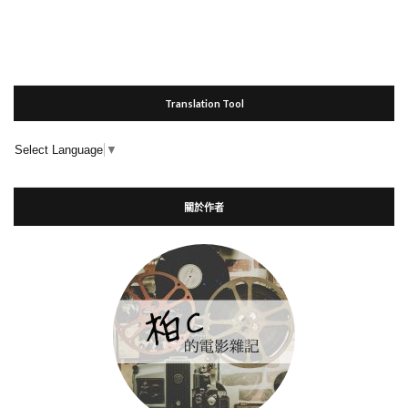
Translation Tool
Select Language
▼
關於作者