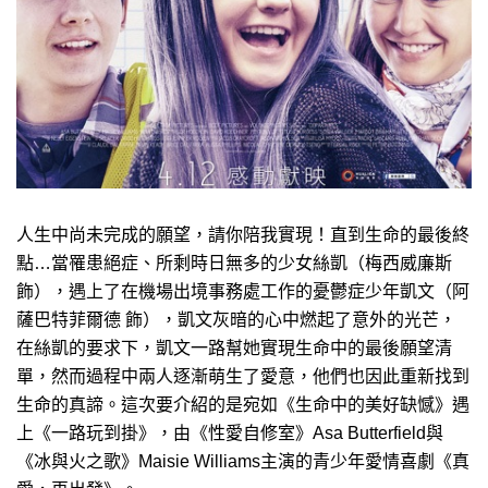
人生中尚未完成的願望，請你陪我實現！直到生命的最後終
點…當罹患絕症、所剩時日無多的少女絲凱（梅西威廉斯
飾），遇上了在機場出境事務處工作的憂鬱症少年凱文（阿
薩巴特菲爾德 飾），凱文灰暗的心中燃起了意外的光芒，
在絲凱的要求下，凱文一路幫她實現生命中的最後願望清
單，然而過程中兩人逐漸萌生了愛意，他們也因此重新找到
生命的真諦。這次要介紹的是宛如《生命中的美好缺憾》遇
上《一路玩到掛》，由《性愛自修室》Asa Butterfield與
《冰與火之歌》Maisie Williams主演的青少年愛情喜劇《真