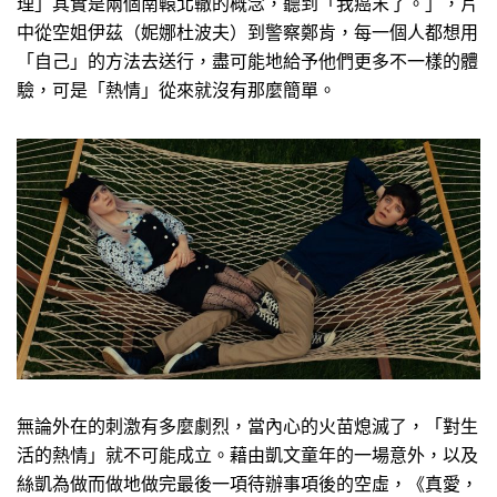
理」其實是兩個南轅北轍的概念，聽到「我癌末了。」，片
中從空姐伊茲（妮娜杜波夫）到警察鄭肯，每一個人都想用
「自己」的方法去送行，盡可能地給予他們更多不一樣的體
驗，可是「熱情」從來就沒有那麼簡單。
無論外在的刺激有多麼劇烈，當內心的火苗熄滅了，「對生
活的熱情」就不可能成立。藉由凱文童年的一場意外，以及
絲凱為做而做地做完最後一項待辦事項後的空虛，《真愛，