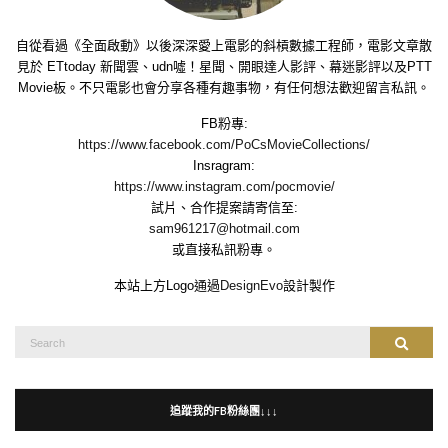
自從看過《全面啟動》以後深深愛上電影的斜槓數據工程師，電影文章散
見於 ETtoday 新聞雲、udn噓！星聞、開眼達人影評、幕迷影評以及PTT
Movie板。不只電影也會分享各種有趣事物，有任何想法歡迎留言私訊。
FB粉專:
https://www.facebook.com/PoCsMovieCollections/
Insragram:
https://www.instagram.com/pocmovie/
試片、合作提案請寄信至:
sam961217@hotmail.com
或直接私訊粉專。
本站上方Logo通過
DesignEvo
設計製作
Search
Search
for:
追蹤我的FB粉絲團↓↓↓