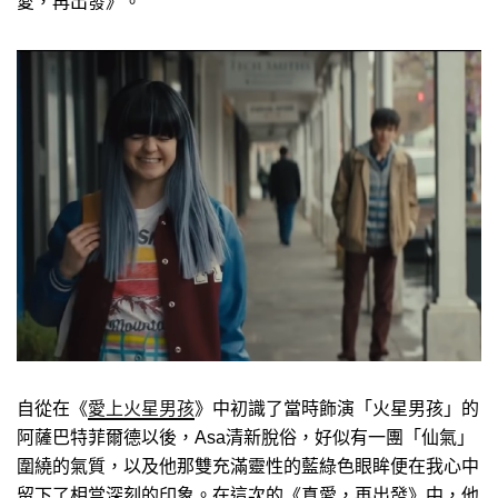
愛，再出發》。
自從在《
愛上火星男孩
》中初識了當時飾演「火星男孩」的
阿薩巴特菲爾德以後，Asa清新脫俗，好似有一團「仙氣」
圍繞的氣質，以及他那雙充滿靈性的藍綠色眼眸便在我心中
留下了相當深刻的印象。在這次的《真愛，再出發》中，他