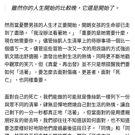
雖然你的人生開始的比較晚，它還是開始了。
然而當憂鬱男孩的人生才正要開始，開朗女孩的生命卻已走
到了盡頭。「我沒辦法看著她。」「重要的是她需要什麼，
現在她需要你。」儘管絲凱人生清單上的待辦事項一個比一
個還ㄎㄧㄤ，儘管這些冒險一次又一次的用詼諧的方式強迫
凱文踏出舒適圈，激發出他對生活的熱情，同時更不斷地戳
中觀眾的笑穴，但《真愛，再出發》並不只是想提醒我們要
如何「活著」，要怎麼去面對傷痛，更甚者，面對「死
亡」，也同樣重要。
面對自己的死亡，我們能做的可能就是像絲凱一樣列下一份
與眾不同的清單，肆無忌憚地燃燒自己對生活的熱情，讓自
己剩下的一分一秒都真正地「活著」，但當面對的是周遭親
朋好友的逝去時，我們卻往往不知道該如何面對，也不知道
要怎麼樣好好地陪他們度過最後這段日子。「同情」和「同