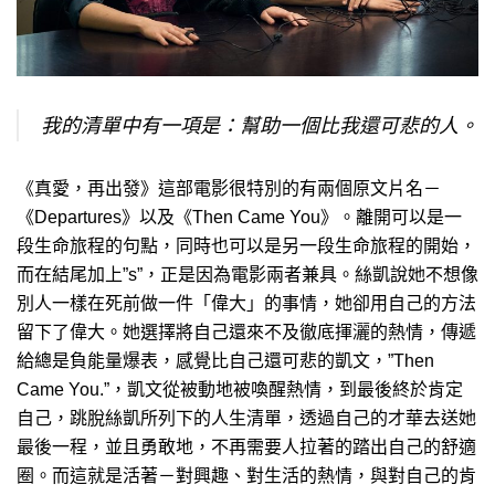
我的清單中有一項是：幫助一個比我還可悲的人。
《真愛，再出發》這部電影很特別的有兩個原文片名－
《Departures》以及《Then Came You》。離開可以是一
段生命旅程的句點，同時也可以是另一段生命旅程的開始，
而在結尾加上”s”，正是因為電影兩者兼具。絲凱說她不想像
別人一樣在死前做一件「偉大」的事情，她卻用自己的方法
留下了偉大。她選擇將自己還來不及徹底揮灑的熱情，傳遞
給總是負能量爆表，感覺比自己還可悲的凱文，”Then
Came You.”，凱文從被動地被喚醒熱情，到最後終於肯定
自己，跳脫絲凱所列下的人生清單，透過自己的才華去送她
最後一程，並且勇敢地，不再需要人拉著的踏出自己的舒適
圈。而這就是活著－對興趣、對生活的熱情，與對自己的肯