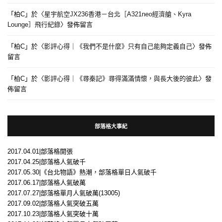
「
柏C
」於〈
星宇航空JX236香港－台北［A321neo經濟艙、Kyra
Lounge］飛行紀錄
〉發佈留言
「
柏C
」於〈
影評心得｜《我們不是什麼》只有自己能夠定義自己
〉發佈
留言
「
柏C
」於〈
影評心得｜《尋秦記》尋得滿滿情懷，與長大後的彼此
〉發
佈留言
部落格大事紀
2017.04.01|部落格開張
2017.04.25|部落格人氣破千
2017.05.30|《台北物語》熱潮，部落格單日人氣破千
2017.06.17|部落格人氣破萬
2017.07.27|部落格單月人氣破萬(13005)
2017.09.02|部落格人氣突破五萬
2017.10.23|部落格人氣突破十萬