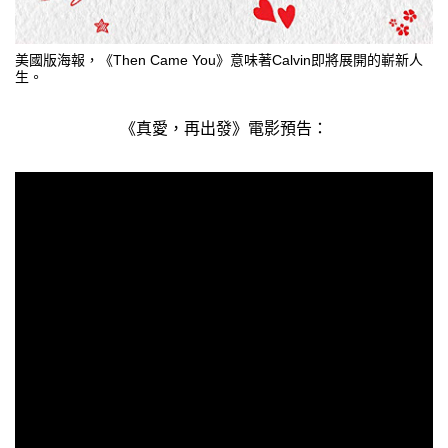
美國版海報，《Then Came You》意味著Calvin即將展開的嶄新人
生。
《真愛，再出發》電影預告：