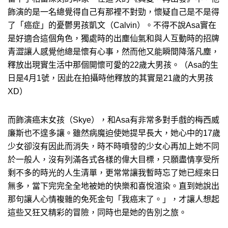
飾演的是一名總覺得自己有那裡不對勁，懷疑自己是不是得
了「癌症」的憂鬱男孩凱文（Calvin）。不得不說Asa實在
是好適合這個角色，獨處時的出塵仙氣和與人互動時的招牌
青澀讓人感覺他總是懷有心事，然而他又能瞬間降落凡塵，
釋放出現實生活中那個開懷可愛的22歲大男孩。（Asa的生
日是4月1號，因此在拍攝時他釋放的其實是21歲的大男孩
XD）
而飾演癌末女孩（Skye），和Asa有非常多對手戲的梅西威
廉斯也不遑多讓。雖然病魔迫使她提早長大，她心中的17歲
少女卻沒有因此而消失，時不時噴發的少女心再加上她不同
於一般人，沒有列滿各式各樣的偉大目標，只願盡情享受所
剩不多的時光的人生清單，更常常讓我暫時忘了她已經來日
無多，當下完完全全地被她的快樂和喜悅渲染。直到她說出
那句讓人心情複雜的免死金句「我癌末了。」，才讓人想起
這些又狂又精彩的冒險，同時也是她的告別之旅。