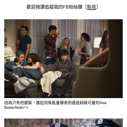
歡迎按讚追蹤我的FB粉絲團［
點我
］
因為只有他變裝，尷尬到負能量爆表但還是超級可愛的Asa
Butterfield>”<