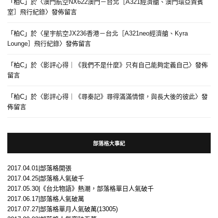
「
柏C
」於〈
澳門航空NX622澳門－台北［A321經濟艙、澳門環亞貴賓
室］飛行紀錄
〉發佈留言
「
柏C
」於〈
星宇航空JX236香港－台北［A321neo經濟艙、Kyra
Lounge］飛行紀錄
〉發佈留言
「
柏C
」於〈
影評心得｜《我們不是什麼》只有自己能夠定義自己
〉發佈
留言
「
柏C
」於〈
影評心得｜《尋秦記》尋得滿滿情懷，與長大後的彼此
〉發
佈留言
部落格大事紀
2017.04.01|部落格開張
2017.04.25|部落格人氣破千
2017.05.30|《台北物語》熱潮，部落格單日人氣破千
2017.06.17|部落格人氣破萬
2017.07.27|部落格單月人氣破萬(13005)