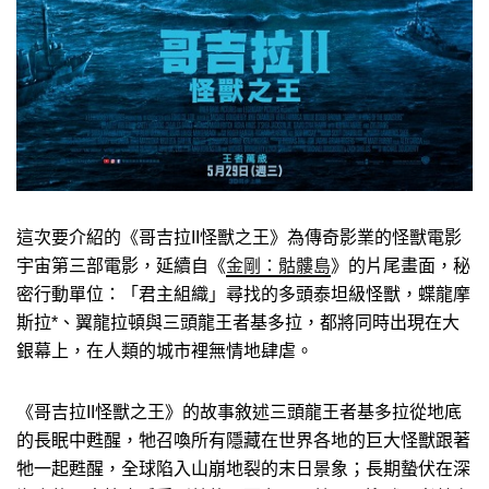
這次要介紹的《哥吉拉II怪獸之王》為傳奇影業的怪獸電影
宇宙第三部電影，延續自《
金剛：骷髏島
》的片尾畫面，秘
密行動單位：「君主組織」尋找的多頭泰坦級怪獸，蝶龍摩
斯拉*、翼龍拉頓與三頭龍王者基多拉，都將同時出現在大
銀幕上，在人類的城市裡無情地肆虐。
《哥吉拉II怪獸之王》的故事敘述三頭龍王者基多拉從地底
的長眠中甦醒，牠召喚所有隱藏在世界各地的巨大怪獸跟著
牠一起甦醒，全球陷入山崩地裂的末日景象；長期蟄伏在深