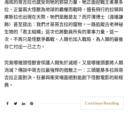
海底的哥吉拉也感受到牠的邪惡力量，牠正面迎戰王者基多
拉，正當兩大怪獸為地球的霸權而戰時，擅長飛行的拉頓與
摩斯拉也出現在天際，牠們是敵是友？而芹澤博士（渡邊謙
飾）甚至提出：我們才是哥吉拉的寵物。一路追蹤古老神祕
生物的「君主組織」這次也將動員所有的軍事力量，這一
次，不再只是怪獸爭霸戰，人類也加入戰局，為人類的最後
存亡付出一己之力。
究竟哪幾頭怪獸會保護人類免於滅絕，又是哪幾頭要將人類
消滅？傳說中哥吉拉最強悍的宿敵之一：三頭龍基多拉與哥
吉拉正面對決，狂暴與衝突場面絕對能創下怪獸電影的新經
典。
Continue Reading