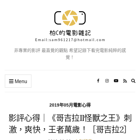
非專業的影評 最直覺的觀點 希望記錄下看完電影純粹的感
覺！
Ex
Menu
se
fo
2019年05月電影心得
影評心得｜《哥吉拉II怪獸之王》刺
激，爽快，王者萬歲！［哥吉拉2］