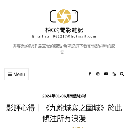
非專業的影評 最直覺的觀點 希望記錄下看完電影純粹的感
覺！
Ex
Menu
se
fo
2024年01-06月電影心得
影評心得｜《九龍城寨之圍城》於此
傾注所有浪漫