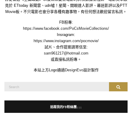
見於 ETtoday 新聞雲、udn噓！星聞、開眼達人影評、幕迷影評以及PTT
Movie板。不只電影也會分享各種有趣事物，有任何想法歡迎留言私訊。
FB粉專:
https://www.facebook.com/PoCsMovieCollections/
Insragram:
https://www.instagram.com/pocmovie/
試片、合作提案請寄信至:
sam961217@hotmail.com
或直接私訊粉專。
本站上方Logo通過
DesignEvo
設計製作
Search
Search
for:
追蹤我的FB粉絲團↓↓↓