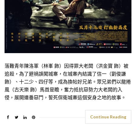
落難青年陳洛軍（林峯 飾）因得罪大老闆（洪金寶 飾）被
追殺，為了避禍誤闖城寨，在城寨內結識了信一（劉俊謙
飾）、十二少、四仔等，成為換帖好兄弟。眾兄弟們以龍捲
風（古天樂 飾）馬首是瞻，奮力抵抗惡勢力大老闆的入
侵，展開連番惡鬥，誓死保衛城寨這個安身之地的故事。
Continue Reading