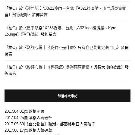
「
柏C
」於〈
澳門航空NX622澳門－台北［A321經濟艙、澳門環亞貴賓
室］飛行紀錄
〉發佈留言
「
柏C
」於〈
星宇航空JX236香港－台北［A321neo經濟艙、Kyra
Lounge］飛行紀錄
〉發佈留言
「
柏C
」於〈
影評心得｜《我們不是什麼》只有自己能夠定義自己
〉發佈
留言
「
柏C
」於〈
影評心得｜《尋秦記》尋得滿滿情懷，與長大後的彼此
〉發
佈留言
部落格大事紀
2017.04.01|部落格開張
2017.04.25|部落格人氣破千
2017.05.30|《台北物語》熱潮，部落格單日人氣破千
2017.06.17|部落格人氣破萬