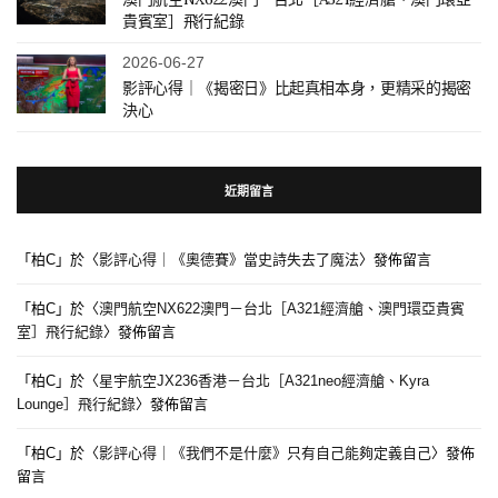
貴賓室］飛行紀錄
2026-06-27
影評心得｜《揭密日》比起真相本身，更精采的揭密
決心
近期留言
「
柏C
」於〈
影評心得｜《奧德賽》當史詩失去了魔法
〉發佈留言
「
柏C
」於〈
澳門航空NX622澳門－台北［A321經濟艙、澳門環亞貴賓
室］飛行紀錄
〉發佈留言
「
柏C
」於〈
星宇航空JX236香港－台北［A321neo經濟艙、Kyra
Lounge］飛行紀錄
〉發佈留言
「
柏C
」於〈
影評心得｜《我們不是什麼》只有自己能夠定義自己
〉發佈
留言