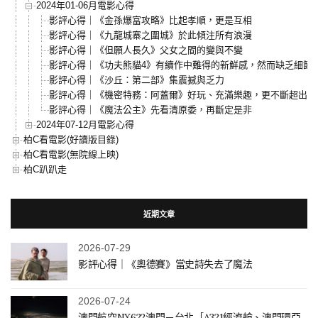
2024年01-06月電影心得
影評心得｜《金孫爆富攻略》比起孝順，更是互相
影評心得｜《九龍城寨之圍城》於此傾注所有浪漫
影評心得｜《但願人長久》父女之間的變與不變
影評心得｜《功夫熊貓4》有續作中難得的新鮮感，然而缺乏細節
影評心得｜《沙丘：第二部》集震撼與乏力
影評心得｜《機密特務：阿蓋爾》好玩、充滿樂趣，更不斷超出預
影評心得｜《魔法公主》先看清原委，再斷定是非
2024年07-12月電影心得
柏C看電影(好讀版目錄)
柏C看電影(無院線上映)
柏C趴趴走
近期文章
2026-07-29
影評心得｜《奧德賽》當史詩失去了魔法
2026-07-24
澳門航空NX622澳門－台北［A321經濟艙、澳門環亞