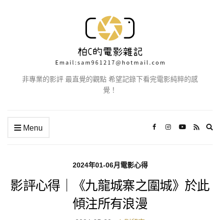
非專業的影評 最直覺的觀點 希望記錄下看完電影純粹的感
覺！
Ex
Menu
se
fo
2024年01-06月電影心得
影評心得｜《九龍城寨之圍城》於此
傾注所有浪漫