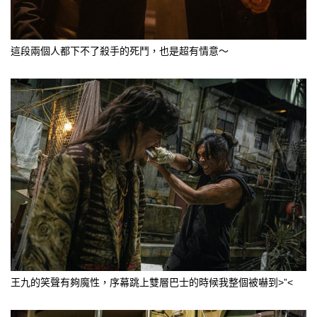
這段兩個人都下不了殺手的死鬥，也是超有情意～
王九的笑聲有夠魔性，序幕跳上雙層巴士的時候我整個被嚇到>”<