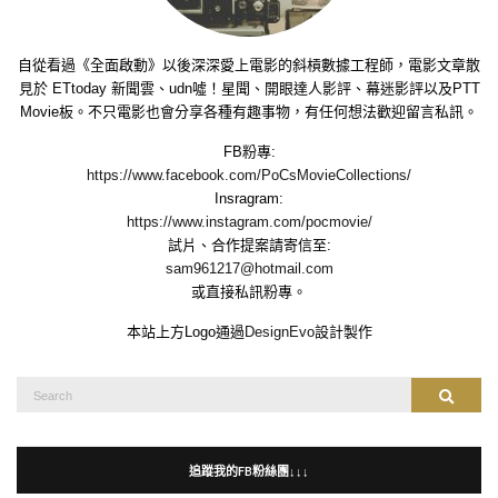
自從看過《全面啟動》以後深深愛上電影的斜槓數據工程師，電影文章散
見於 ETtoday 新聞雲、udn噓！星聞、開眼達人影評、幕迷影評以及PTT
Movie板。不只電影也會分享各種有趣事物，有任何想法歡迎留言私訊。
FB粉專:
https://www.facebook.com/PoCsMovieCollections/
Insragram:
https://www.instagram.com/pocmovie/
試片、合作提案請寄信至:
sam961217@hotmail.com
或直接私訊粉專。
本站上方Logo通過
DesignEvo
設計製作
Search
Search
for:
追蹤我的FB粉絲團↓↓↓