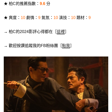
★ 柏C的推薦指數：
9.6
分
★ 爽度：
10
劇情：
9
氣氛：
10
演技：
10
題材：
9
→ 柏C的2024影評心得都在［
這裡
］
→ 歡迎按讚追蹤我的FB粉絲團［
點我
］