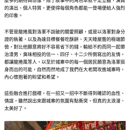
麼多的期待與想像，除了故事中的角色本就十足立體，演員
的演出、個人特質，更使得每個角色都能一登場便給人強烈
的印象。
不管是龍捲風對洛軍不說破的關愛照顧，或是以洛軍對身分
證的執著，以及為達目標餐餐吃酥餅、天天睡屋簷的極端節
儉，對比他願意將好不容易省下的錢，輸給不約而同一起懲
治渣男，臭味相投的信一、四仔、十二少所側寫出的友情，
都讓龍捲風等人，以至於城寨中的每一個居民願意為洛軍挺
身而出的可能，自然而然地成了我們在大老闆攻進城寨時，
內心懷抱著的盼望和希望。
這些融合進打戲裡，在一招又一招中不斷得到確認的血性、
情誼，雖然說出來跟城寨的氛圍有點衝突，但真的太浪漫、
太美好了。