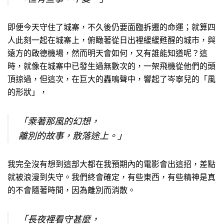
即便今天守住了城寨，不久後仍要面臨拆遷的命運；就算四
人此刻一起在城寨上，俯瞰著從日出裡緩緩甦醒的城市，與
遠方的啟德機場，然而明天會如何，又有誰能知道呢？這
時，就像在城寨中已發生過無數次的，一架飛機從他們的頭
頂掠過，但這次，在巨大的轟鳴聲中，響起了岑寧兒的「風
的形狀」，
「乘著那風的幻想，
離別的故事，散落途上。」
我完全沒有想到這部大都在我預期內的電影會出這招，差點
就被浪漫到失守。我們終會確定，有些東西，有些精神是真
的不會隨著時間，因為離別而消散。
「長夜裡看守甚麼，