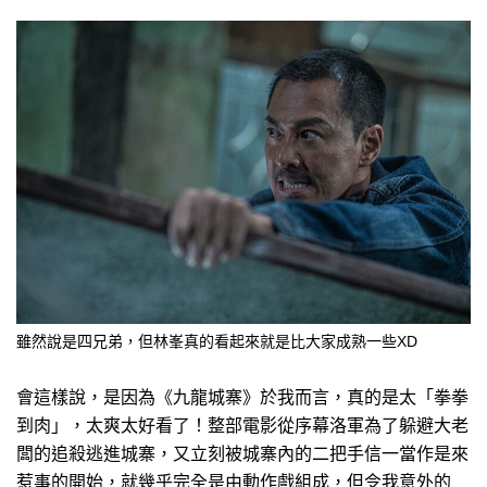
雖然說是四兄弟，但林峯真的看起來就是比大家成熟一些XD
會這樣說，是因為《九龍城寨》於我而言，真的是太「拳拳
到肉」，太爽太好看了！整部電影從序幕洛軍為了躲避大老
闆的追殺逃進城寨，又立刻被城寨內的二把手信一當作是來
惹事的開始，就幾乎完全是由動作戲組成，但令我意外的