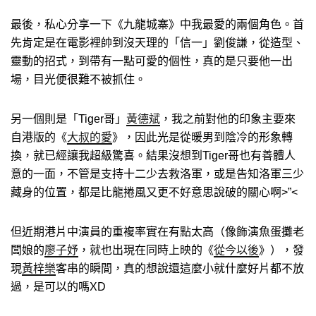
最後，私心分享一下《九龍城寨》中我最愛的兩個角色。首
先肯定是在電影裡帥到沒天理的「信一」劉俊謙，從造型、
靈動的招式，到帶有一點可愛的個性，真的是只要他一出
場，目光便很難不被抓住。
另一個則是「Tiger哥」
黃德斌
，我之前對他的印象主要來
自港版的《
大叔的愛
》，因此光是從暖男到陰冷的形象轉
換，就已經讓我超級驚喜。結果沒想到Tiger哥也有善體人
意的一面，不管是支持十二少去救洛軍，或是告知洛軍三少
藏身的位置，都是比龍捲風又更不好意思說破的關心啊>”<
但近期港片中演員的重複率實在有點太高（像飾演魚蛋攤老
闆娘的
廖子妤
，就也出現在同時上映的《
從今以後
》），發
現
黃梓樂
客串的瞬間，真的想說還這麼小就什麼好片都不放
過，是可以的嗎XD