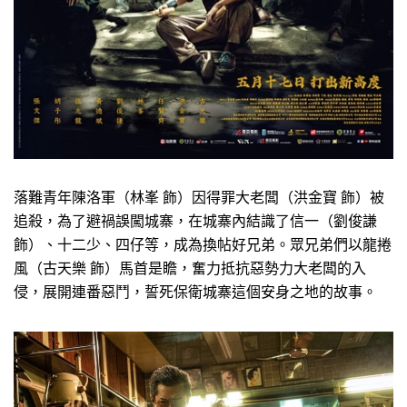
落難青年陳洛軍（林峯 飾）因得罪大老闆（洪金寶 飾）被
追殺，為了避禍誤闖城寨，在城寨內結識了信一（劉俊謙
飾）、十二少、四仔等，成為換帖好兄弟。眾兄弟們以龍捲
風（古天樂 飾）馬首是瞻，奮力抵抗惡勢力大老闆的入
侵，展開連番惡鬥，誓死保衛城寨這個安身之地的故事。