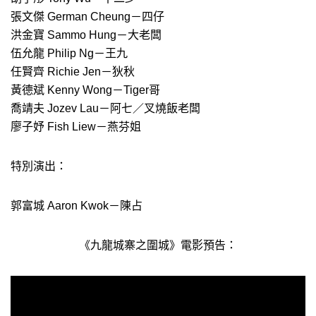
張文傑 German Cheung－四仔
洪金寶 Sammo Hung－大老闆
伍允龍 Philip Ng－王九
任賢齊 Richie Jen－狄秋
黃德斌 Kenny Wong－Tiger哥
喬靖夫 Jozev Lau－阿七／叉燒飯老闆
廖子妤 Fish Liew－燕芬姐
特別演出：
郭富城 Aaron Kwok－陳占
《九龍城寨之圍城》電影預告：