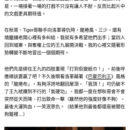
是，一場接著一場的打戲不只沒有讓人不耐，反而比起片中
的文戲更具期待值。
在秋哥、Tiger哥聯手向洛軍尋仇時，龍捲風、三少，還有
燒臘鋪老闆心裡有多糾結，我就有多希望他們出手；當四人
回到城寨，與奪權上位的王九展開決戰，我的心裡又隨著形
勢轉變不斷地冒出一個個期待。
他們先是綁住王九的四肢重現「打到佢變紙巾！」，前後呼
應總該要贏了吧？不久後眼看洛軍藉著《
巴霍巴利王
》風格
的「龍捲布」，有夠浮誇地翻回屋頂，「我頂！」可仍破不
了王九唬爛到不行的「氣硬功」，我都一度在想秋哥會不會
突然從天而降、打出致命一擊（雖然他的強度好像不夠），
最後大灑狗血，一笑泯恩仇。（結果他到最後都還是被關在
狗籠裡…）