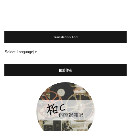
Translation Tool
Select Language
▼
關於作者