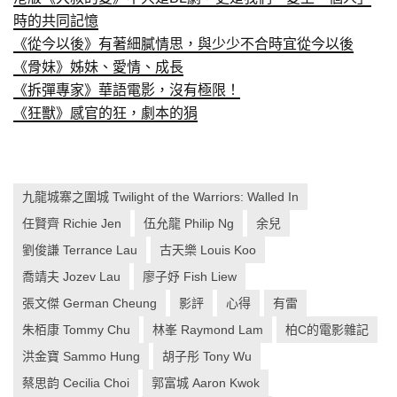
時的共同記憶
《從今以後》有著細膩情思，與少少不合時宜從今以後
《骨妹》姊妹、愛情、成長
《拆彈專家》華語電影，沒有極限！
《狂獸》感官的狂，劇本的狷
九龍城寨之圍城 Twilight of the Warriors: Walled In
任賢齊 Richie Jen
伍允龍 Philip Ng
余兒
劉俊謙 Terrance Lau
古天樂 Louis Koo
喬靖夫 Jozev Lau
廖子妤 Fish Liew
張文傑 German Cheung
影評
心得
有雷
朱栢康 Tommy Chu
林峯 Raymond Lam
柏C的電影雜記
洪金寶 Sammo Hung
胡子彤 Tony Wu
蔡思韵 Cecilia Choi
郭富城 Aaron Kwok