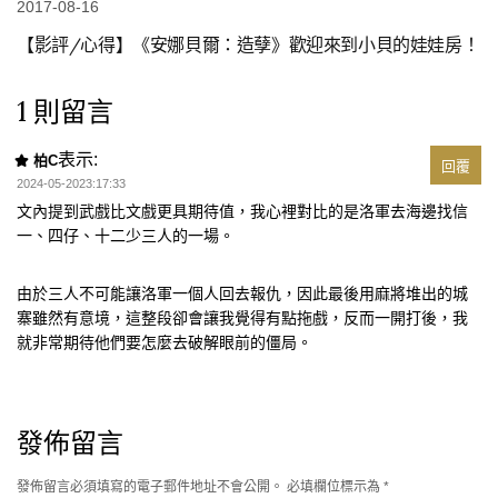
2017-08-16
【影評/心得】《安娜貝爾：造孽》歡迎來到小貝的娃娃房！
1 則留言
表示:
柏C
回覆
2024-05-2023:17:33
文內提到武戲比文戲更具期待值，我心裡對比的是洛軍去海邊找信
一、四仔、十二少三人的一場。
由於三人不可能讓洛軍一個人回去報仇，因此最後用麻將堆出的城
寨雖然有意境，這整段卻會讓我覺得有點拖戲，反而一開打後，我
就非常期待他們要怎麼去破解眼前的僵局。
發佈留言
發佈留言必須填寫的電子郵件地址不會公開。
必填欄位標示為
*