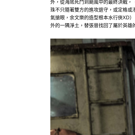
外，從海底死鬥到颱風中的最終決戰，
珠不只隨著雙方的進攻退守，或定格或
氣搶眼，余文樂的造型根本水行俠XD
外的一隅淨土，替張晉找回了屬於英雄