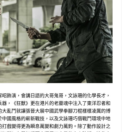
保昭飾演，會講日語的大哥鬼哥，文詠珊的化學長才，
兵器，《狂獸》更在港片的老靈魂中注入了東洋忍者和
的大亂鬥就讓張晉大展中國武學拳腳刀棍樣樣凌厲的博
於中國風格的嶄新戰技，以及文詠珊巧借戰鬥環境中地
的打戲變得更為瞬息萬變和劇力萬鈞。除了動作設計之