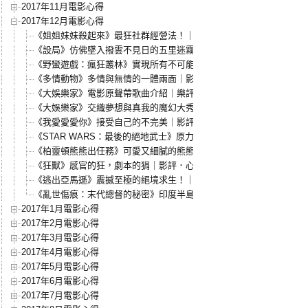
2017年11月電影心得
2017年12月電影心得
《姐姐妹妹殺起來》最狂社群經營法！｜影評．心得．myVideo電影
《設局》仿佛墜入撥雲不見日的五里迷霧之中｜影評．心得
《野蠻遊戲：瘋狂叢林》實現所有不可能的遊戲世界｜影評．心得
《多情動物》多情與無情的一體兩面｜影評．心得
《大娛樂家》電影原聲帶歌曲介紹｜樂評
《大娛樂家》交織夢想與真我的魔幻大秀！｜影評．心得
《我愛愛愛你》接受自己的不完美｜影評．心得
《STAR WARS：最後的絕地武士》原力的真正覺醒！｜影評．心得
《柏靈頓熊熊出任務》可愛又細膩的熊熊電影！｜影評．心得
《狂獸》感官的狂，劇本的狷｜影評．心得
《逃出亞馬遜》震撼至極的絕境求生！｜影評．心得
《亂世傷痕：末代總督的秘密》印度半島的哀傷小調｜影評．心得
2017年1月電影心得
2017年2月電影心得
2017年3月電影心得
2017年4月電影心得
2017年5月電影心得
2017年6月電影心得
2017年7月電影心得