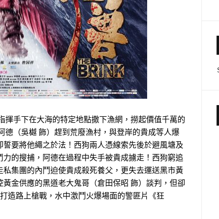
）指揮手下在大海的特定地點撒下漁網，撈起價值千萬的
阿德（吳樾 飾）趕到荒廢漁村，與登岸的貴成等人爆
卻誓要將他繩之於法！西狗兩人憑線索先後於避風塘及
鬥力的搜捕，阿德在過程中失手被貴成擄走！西狗窮追
走私集團的內鬥迫使貴成殺死養父，更失去運送黑市黃
控黃金供應的黑道老大鬼哥（倉田保昭 飾）談判，但卻
幣打造路上槍戰，水中激鬥火爆場面的警匪片《狂