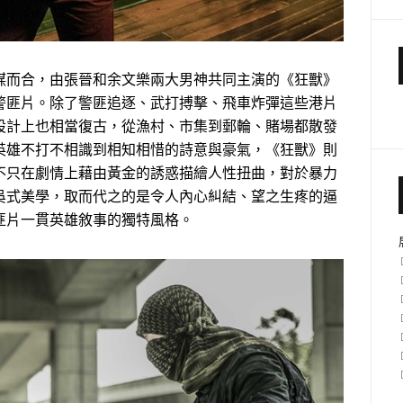
謀而合，由張晉和余文樂兩大男神共同主演的《狂獸》
警匪片。除了警匪追逐、武打搏擊、飛車炸彈這些港片
設計上也相當復古，從漁村、市集到郵輪、賭場都散發
英雄不打不相識到相知相惜的詩意與豪氣，《狂獸》則
不只在劇情上藉由黃金的誘惑描繪人性扭曲，對於暴力
吳式美學，取而代之的是令人內心糾結、望之生疼的逼
匪片一貫英雄敘事的獨特風格。