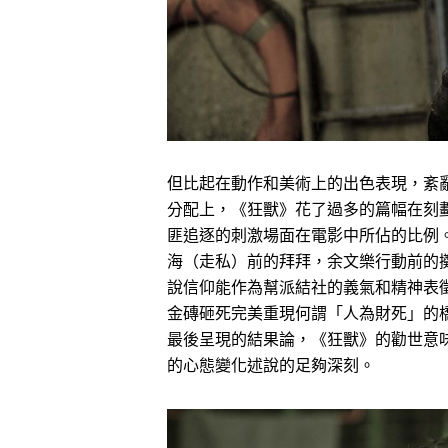
但比起在動作和美術上的出色表現，紊
分配上，《狂獸》花了過多的篇幅在刻
匪追逐的刺激場面在電影中所佔的比例
海（走私）前的拜拜，余文樂行動前的
說信仰能作為幫派結社的義氣和精神表
金磚砸死完美重現何謂「人為財死」的
最後呈現的結果論，《狂獸》的勸世意
的心態變化述說的足夠深刻。