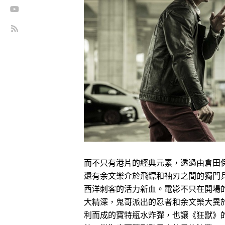
而不只有港片的經典元素，透過由倉田
還有余文樂介於飛鏢和袖刃之間的獨門
西洋刺客的活力新血。電影不只在開場
大精深，鬼哥派出的忍者和余文樂大異
利而成的寶特瓶水炸彈，也讓《狂獸》