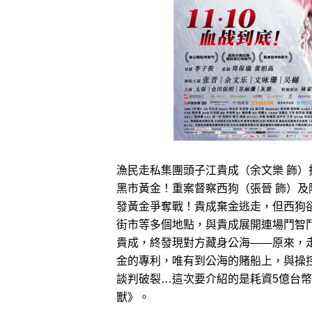
漁民走私集團頭子江貴成（余文樂 飾
黑市黃金！重案督察西狗（張晉 飾）及
發黃金爭奪戰！貴成棄金逃走，但西狗
街市等多個地點，與貴成展開連場鬥智
貴成，終發現對方藏身公海——原來，
金的專利，唯有到公海的賭船上，與操
談判破裂…這次要介紹的是耗資5億台
獸》。