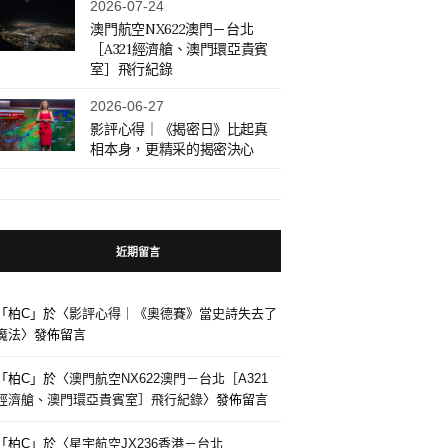
2026-07-24
澳門航空NX622澳門－台北
［A321經濟艙、澳門環亞貴賓
室］飛行紀錄
2026-06-27
影評心得｜《揭密日》比起真
相本身，更精采的揭密決心
近期留言
「
柏C
」於〈
影評心得｜《奧德賽》當史詩失去了
魔法
〉發佈留言
「
柏C
」於〈
澳門航空NX622澳門－台北［A321
經濟艙、澳門環亞貴賓室］飛行紀錄
〉發佈留言
「
柏C
」於〈
星宇航空JX236香港－台北