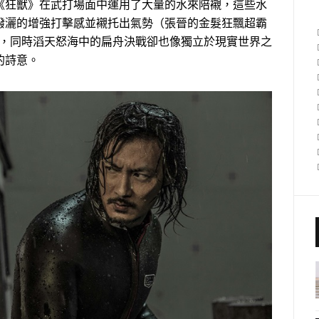
《狂獸》在武打場面中運用了大量的水來陪襯，這些水
潑灑的增強打擊感並襯托出氣勢（張晉的金髮狂飄超霸
），同時滔天怒海中的扁舟決戰卻也像獨立於現實世界之
的詩意。