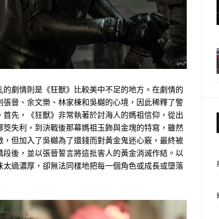
亂的劇情則是《狂獸》比較美中不足的地方。在劇情的
劃張晉、余文樂、林家棟和吳樾的心境，因此稀釋了警
。首先，《狂獸》非常執著於討海人的媽祖信仰，從出
擲筊失利，到決戰後那幕媽祖玉飾與金塊的特寫，雖然
徵，但加入了吳樾為了還錢而對黃金鬼迷心竅，最終被
橋段後，並以張晉誓言將這批害人的黃金消滅作結。以
味太過濃厚，卻無法同樣地把每一個角色或成長或墮落