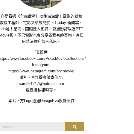
自從看過《全面啟動》以後深深愛上電影的斜槓
數據工程師，電影文章散見於 ETtoday 新聞雲、
udn噓！星聞、開眼達人影評、幕迷影評以及PTT
Movie板。不只電影也會分享各種有趣事物，有任
何想法歡迎留言私訊。
FB粉專:
https://www.facebook.com/PoCsMovieCollections/
Insragram:
https://www.instagram.com/pocmovie/
試片、合作提案請寄信至:
sam961217@hotmail.com
或直接私訊粉專。
本站上方Logo通過
DesignEvo
設計製作
Search
Search
or: