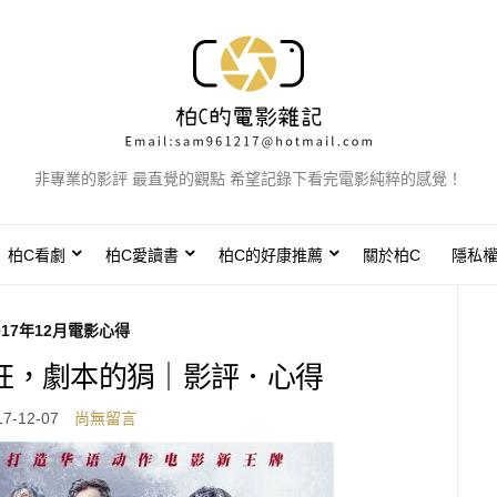
非專業的影評 最直覺的觀點 希望記錄下看完電影純粹的感覺！
柏C看劇
柏C愛讀書
柏C的好康推薦
關於柏C
隱私
017年12月電影心得
狂，劇本的狷｜影評．心得
17-12-07
尚無留言