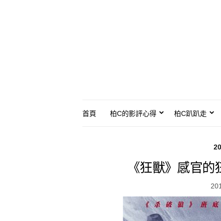
首頁
柏C的影評心得
柏C趴趴走
2
《狂獸》感官的
20