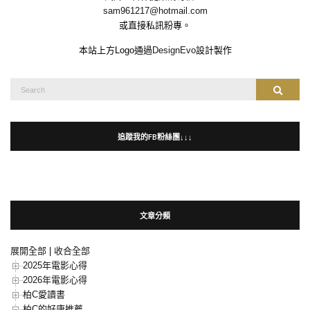
sam961217@hotmail.com
或直接私訊粉專。
本站上方Logo通過
DesignEvo
設計製作
Search
Search
for:
追蹤我的FB粉絲團↓↓↓
文章分類
展開全部
|
收合全部
2025年電影心得
2026年電影心得
柏C愛讀書
柏C的好康推薦