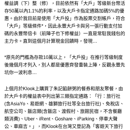
權益調（下）整（修），目前依然有「大戶」等級新台幣活
存50萬以內1.1%的利率，以及大戶卡指定通路加碼5%的優
惠。由於我目前是使用「大戶投」作為股票交割帳戶，符合
「大戶」等級條件*，因此永豐大戶卡與另一張行動支付加
碼的永豐幣倍卡（前陣子也下修權益）一直是常駐我錢包的
主力卡。直到這個月計算現金回饋時，發現…
*原先的門檻為存款10萬以上，「大戶投」在推行等級制度
後幾個月才列入，別人都是優惠齊發重裝上陣，反觀永豐先
坑你一波利息…
上個月於Klook上購買了朱記餡餅粥的餐券和朋友聚餐，由
於大戶卡的權益表中列出第三類指定通路：「行：旅行社
(含AsiaYo、易遊網、雄獅旅行社等全台旅行社)、免稅店、
航空公司、飯店類(含飯店、渡假村、旅館民宿，不含餐廳
類消費)、Uber、iRent、Goshare、iParking、停車大聲
公、車麻吉。」，而Klook在台灣又登記為「客遊天下旅行