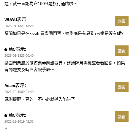
過，就一直認為它100%是旅行通路啦～
表示:
WUWU
回覆
2023-01-1321:18:28
請問如果是在klook 買樂園門票，這到底是有算到7%還是沒有呢?
表示:
柏C
回覆
2023-01-1323:00:40
樂園門票屬於旅遊票券應該要有，建議隔月再檢查看看回饋，如果
有問題要及時與客服爭取～
表示:
Adam
回覆
2021-12-1009:21:40
感謝提醒，真的一不小心就掉入陷阱了
表示:
柏C
回覆
2021-12-1019:42:36
Hi,