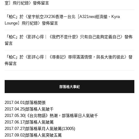
室］飛行紀錄
〉發佈留言
「
柏C
」於〈
星宇航空JX236香港－台北［A321neo經濟艙、Kyra
Lounge］飛行紀錄
〉發佈留言
「
柏C
」於〈
影評心得｜《我們不是什麼》只有自己能夠定義自己
〉發佈
留言
「
柏C
」於〈
影評心得｜《尋秦記》尋得滿滿情懷，與長大後的彼此
〉發
佈留言
部落格大事紀
2017.04.01|部落格開張
2017.04.25|部落格人氣破千
2017.05.30|《台北物語》熱潮，部落格單日人氣破千
2017.06.17|部落格人氣破萬
2017.07.27|部落格單月人氣破萬(13005)
2017.09.02|部落格人氣突破五萬