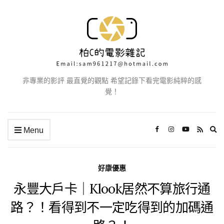
非專業的影評 最直覺的觀點 希望記錄下看完電影純粹的感
覺！
Ex
Menu
se
fo
好康優惠
永豐大戶卡｜Klook居然不算旅行通
路？！看得到不一定吃得到的加碼通