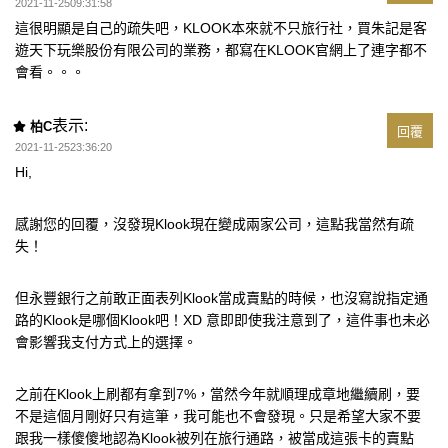
2021-11-2509:31:58
這很明顯是自己的疏失吧，KLOOK本來就不只旅行社，買朱記是客
遊天下玩樂股份有限公司的業務，都寫在KLOOK官網上了連字都不
會看。。。
表示:
柏C
回覆
2021-11-2523:36:20
Hi,
感謝您的回覆，沒發現Klook現在變成兩家公司，這點我當然有疏
失！
但永豐銀行之前敢正面表列Klook當成賣點的時候，也沒寫說指定通
路的Klook是哪個Klook吧！XD 意即即使我注意到了，這件事也未必
會影響我支付方式上的選擇。
之前在Klook上刷都有拿到7%，當然今年就順理成章地繼續刷，要
不是這個月剛好只有這筆，我可能也不會發現。只是希望大家不要
跟我一樣傻傻地認為Klook被列在旅行通路，被當成這張卡的賣點