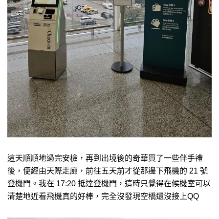
這天順順地過完安檢，再到出境後的奇華買了一些伴手禮
後，便經由天際走廊，前往五天前才從那邊下飛機的 21 號
登機門。我在 17:20 抵達登機門，這時只覺得在候機室可以
清楚地近看飛機真的好棒，完全沒發現空橋還沒接上QQ