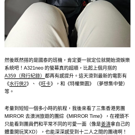
然後既然搭的是國泰的班機，肯定要一就定位就開始滑娛樂
系統吧！A321neo 的螢幕真的超順，比起上個月搭的
A359（飛行紀錄）
都再有感提升。這天滑到最新的電影有
《
水行俠2
》、《
旺卡
》，和《特權樂園》（夢想集中營）
等。
考量到短短一個多小時的航程，我後來看了三集香港男團
MIRROR 去澳洲旅遊的團綜《MIRROR Time》，在裡頭不
只能看到團員們和平常不同的可愛一面（像是
姜濤
拿自己的
體重開玩笑XD），也能深深感受到十二人之間的團魂啊！