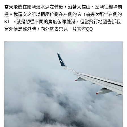
當天飛機在船灣淡水湖左轉後，沿著大帽山、荃灣往機場前
進。我這次之所以把座位劃在左側的 A（前幾次都坐右側的
K），就是想從不同的角度俯瞰維港，但當飛行地圖告訴我
窗外便是維港時，向外望去只見一片雲海QQ