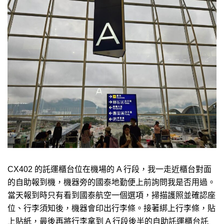
CX402 的託運櫃台位在機場的 A 行段，我一走近櫃台對面
的自助報到機，機器旁的國泰地勤便上前詢問我是否用過。
當天報到時只有看到國泰航空一個選項，掃描護照並確認座
位、行李須知後，機器會印出行李條。接著綁上行李條，貼
上貼紙，最後再將行李拿到 A 行段後半的自助託運櫃台託