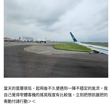
當天的雲層很低，起飛後不久便遇到一陣不穩定的氣流。我
自己覺得窄體客機的搖晃程度有比較強，立刻把想抓握把的
衝動付諸行動＞＜