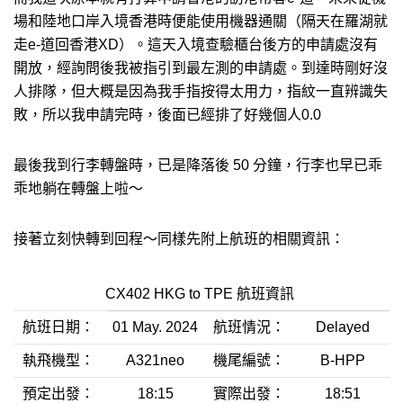
場和陸地口岸入境香港時便能使用機器通關（隔天在羅湖就
走e-道回香港XD）。這天入境查驗櫃台後方的申請處沒有
開放，經詢問後我被指引到最左測的申請處。到達時剛好沒
人排隊，但大概是因為我手指按得太用力，指紋一直辨識失
敗，所以我申請完時，後面已經排了好幾個人0.0
最後我到行李轉盤時，已是降落後 50 分鐘，行李也早已乖
乖地躺在轉盤上啦～
接著立刻快轉到回程～同樣先附上航班的相關資訊：
CX402 HKG to TPE 航班資訊
航班日期：
01 May. 2024
航班情況：
Delayed
執飛機型：
A321neo
機尾編號：
B-HPP
預定出發：
18:15
實際出發：
18:51