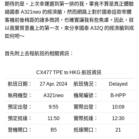
期待的是，上次幸運選到第一排的我，畢竟不算是真正體驗
過國泰 A321neo 的經濟艙，然而網路上對於國泰這款窄體
客機前後椅距的諸多微詞，也確實讓我有些焦慮。因此，就
以我實質意義上的第一次，來分享國泰 A32Q 的經濟艙到底
如何吧～
首先附上去程航班的相關資訊：
CX477 TPE to HKG 航班資訊
航班日期：
27 Apr. 2024
航班情況：
Delayed
執飛機型：
A321neo
機尾編號：
B-HPP
預定出發：
9:55
實際出發：
10:09
預定抵達：
11:50
實際抵達：
12:30
登機閘口：
B5
抵達閘口：
21