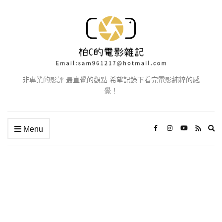
非專業的影評 最直覺的觀點 希望記錄下看完電影純粹的感
覺！
Ex
Menu
se
fo