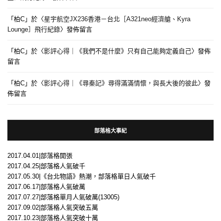
「
柏C
」於〈
星宇航空JX236香港－台北［A321neo經濟艙、Kyra
Lounge］飛行紀錄
〉發佈留言
「
柏C
」於〈
影評心得｜《我們不是什麼》只有自己能夠定義自己
〉發佈
留言
「
柏C
」於〈
影評心得｜《尋秦記》尋得滿滿情懷，與長大後的彼此
〉發
佈留言
部落格大事紀
2017.04.01|部落格開張
2017.04.25|部落格人氣破千
2017.05.30|《台北物語》熱潮，部落格單日人氣破千
2017.06.17|部落格人氣破萬
2017.07.27|部落格單月人氣破萬(13005)
2017.09.02|部落格人氣突破五萬
2017.10.23|部落格人氣突破十萬