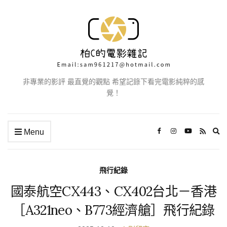
非專業的影評 最直覺的觀點 希望記錄下看完電影純粹的感
覺！
Ex
Menu
se
fo
飛行紀錄
國泰航空CX443、CX402台北－香港
［A321neo、B773經濟艙］飛行紀錄