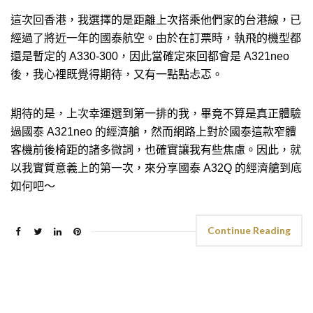
這次回香港，我選擇的是距離上次搭乘他們家的台港線，已
經過了將近一年的國泰航空。由於在訂票時，執飛的機型都
還是暫定的 A330-300，因此當確定來回都會是 A321neo
後，我心裡既覺得期待，又有一點點忐忑。
期待的是，上次幸運選到第一排的我，畢竟不算是真正體驗
過國泰 A321neo 的經濟艙，然而網路上對於國泰這款窄體
客機前後椅距的諸多微詞，也確實讓我有些焦慮。因此，就
以我實質意義上的第一次，來分享國泰 A32Q 的經濟艙到底
如何吧～
Continue Reading