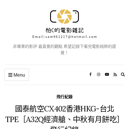
非專業的影評 最直覺的觀點 希望記錄下看完電影純粹的感
覺！
Ex
Menu
se
fo
飛行紀錄
國泰航空CX402香港HKG-台北
TPE［A32Q經濟艙、中秋有月餅吃］