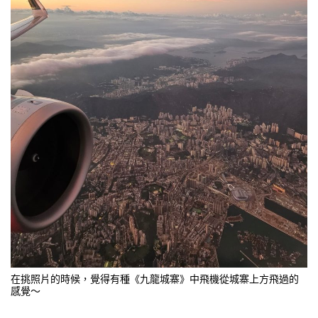
在挑照片的時候，覺得有種《九龍城寨》中飛機從城寨上方飛過的
感覺～