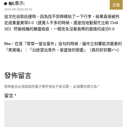
表示:
柏C
回覆
2024-09-2916:49:20
這次在自助託運時，因為找不到條碼抬了一下行李，結果直接被判
定成重量異常0.0（感覺人不多的時候，還是找地勤幫忙比較 Chill
XD）然後桃機的豬瘟檢疫，一樣完全沒看我帶的蛋捲的成分0.0
Btw，在寫「常常一望出窗外」這句的時候，腦中立刻響起洪嘉豪的
「黑玻璃」：「沿途望出車外，是盛放的戀愛」（真的好好聽>”<）
發佈留言
發佈留言必須填寫的電子郵件地址不會公開。
必填欄位標示為
*
留言
*