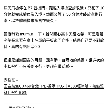
這天飛機停在 B7 登機門，距離入境檢查處很近，只花了 10
分鐘就完成檢疫及入境。然而又等了 30 分鐘才終於拿到行
李，以窄體飛機來說實在蠻久。
最後稍微 murmur 一下，雖然關心高卡天經地義，可是看著
座艙長拿著有高卡名單的平板來回穿梭，結果自己要不到飲
料，真的有點無奈0.0
但還是謝謝國泰的月餅，還有港、台兩地的美景，讓這次的
中秋飛行不只美到不行，更超有儀式感～
去程在→
國泰航空CX469台北TPE-香港HKG［A333經濟艙、無麩質
餐］飛行紀錄