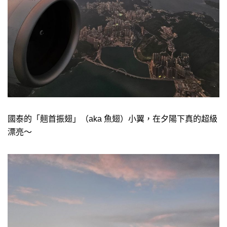
國泰的「翹首振翅」（aka 魚翅）小翼，在夕陽下真的超級
漂亮～