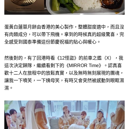
蛋黃白蓮蓉月餅由香港的美心製作，整體甜度適中，而且沒
有肉類成分，可以帶下飛機。拿到的時候真的超級驚喜，完
全感受到國泰準備這份節慶祝福的貼心與暖心。
然後對的，有了回港時看《12怪盜》的前車之鑑（X），我
這次決定歸隊，繼續看剩下的《MIRROR Time》。認真喜
歡十二人在旅程中的放鬆真實，以及無時無刻展現的團魂，
讓我一下噴笑，一下姨母笑，有時又會突然被感動到眼眶濕
濕。