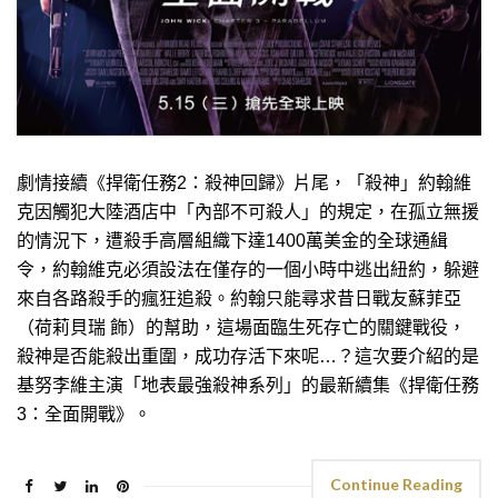
劇情接續《捍衛任務2：殺神回歸》片尾，「殺神」約翰維
克因觸犯大陸酒店中「內部不可殺人」的規定，在孤立無援
的情況下，遭殺手高層組織下達1400萬美金的全球通緝
令，約翰維克必須設法在僅存的一個小時中逃出紐約，躲避
來自各路殺手的瘋狂追殺。約翰只能尋求昔日戰友蘇菲亞
（荷莉貝瑞 飾）的幫助，這場面臨生死存亡的關鍵戰役，
殺神是否能殺出重圍，成功存活下來呢…？這次要介紹的是
基努李維主演「地表最強殺神系列」的最新續集《捍衛任務
3：全面開戰》。
Continue Reading