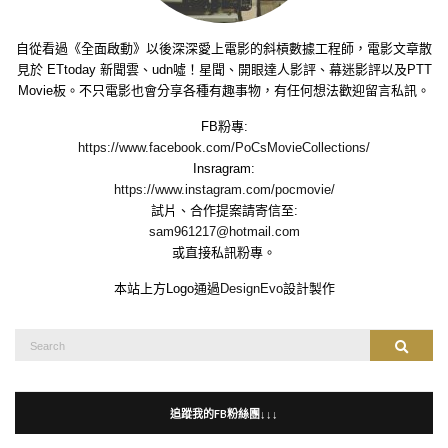
自從看過《全面啟動》以後深深愛上電影的斜槓數據工程師，電影文章散
見於 ETtoday 新聞雲、udn噓！星聞、開眼達人影評、幕迷影評以及PTT
Movie板。不只電影也會分享各種有趣事物，有任何想法歡迎留言私訊。
FB粉專:
https://www.facebook.com/PoCsMovieCollections/
Insragram:
https://www.instagram.com/pocmovie/
試片、合作提案請寄信至:
sam961217@hotmail.com
或直接私訊粉專。
本站上方Logo通過
DesignEvo
設計製作
Search
Search
for:
追蹤我的FB粉絲團↓↓↓