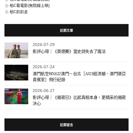
柏C看電影(無院線上映)
柏C趴趴走
近期文章
2026-07-29
影評心得｜《奧德賽》當史詩失去了魔法
2026-07-24
澳門航空NX622澳門－台北［A321經濟艙、澳門環亞
貴賓室］飛行紀錄
2026-06-27
影評心得｜《揭密日》比起真相本身，更精采的揭密
決心
近期留言