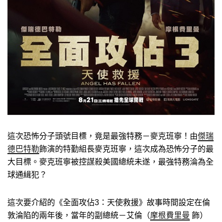
這次恐怖分子頭號目標，竟是最強特務－麥克班寧！由
傑瑞
德巴特勒
飾演的特勤組長麥克班寧，這次成為恐怖分子的最
大目標。麥克班寧被控謀殺美國總統未遂，最強特務淪為全
球通緝犯？
這次要介紹的《全面攻佔3：天使救援》故事時間設定在倫
敦淪陷的兩年後，當年的副總統－艾倫（
摩根費里曼
飾）