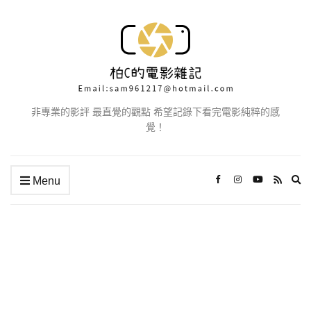
非專業的影評 最直覺的觀點 希望記錄下看完電影純粹的感
覺！
Ex
Menu
se
fo