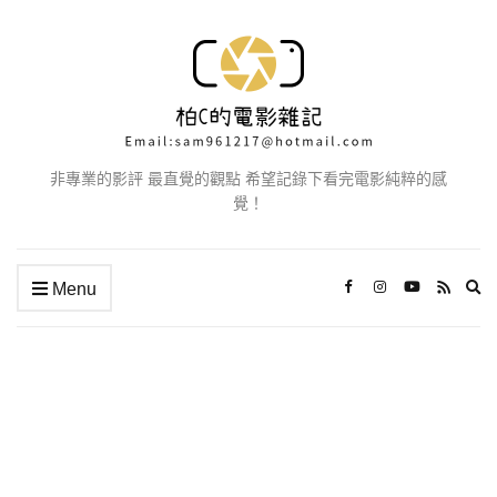
非專業的影評 最直覺的觀點 希望記錄下看完電影純粹的感
覺！
Ex
Menu
se
fo