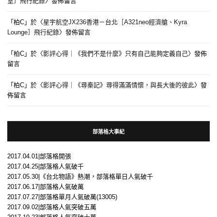
室］飛行紀錄
〉發佈留言
「
柏C
」於〈
星宇航空JX236香港－台北［A321neo經濟艙、Kyra
Lounge］飛行紀錄
〉發佈留言
「
柏C
」於〈
影評心得｜《我們不是什麼》只有自己能夠定義自己
〉發佈
留言
「
柏C
」於〈
影評心得｜《尋秦記》尋得滿滿情懷，與長大後的彼此
〉發
佈留言
部落格大事紀
2017.04.01|部落格開張
2017.04.25|部落格人氣破千
2017.05.30|《台北物語》熱潮，部落格單日人氣破千
2017.06.17|部落格人氣破萬
2017.07.27|部落格單月人氣破萬(13005)
2017.09.02|部落格人氣突破五萬