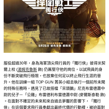
服役超過30年，身為海軍頂尖飛行員的「獨行俠」彼得米契
爾上校 (
湯姆克魯斯
飾) 仍舊堅守他的崗位，以試飛員的身
份不斷突破飛行極限，也放棄任何足以終止飛行生涯的晉
升。他在訓練一組 TOP GUN 菁英小組去執行一個前所未聞
的特殊任務時，遇見了已故搭檔「呆頭鵝」尼克布雷德蕭中
尉的兒子－「公雞」布雷德利布雷德蕭中尉 (麥爾斯泰勒 飾)
。在面對不確定的未來和來自過去夢靨的影響下，「獨行
俠」在這個要求飛行員奉獻出最終代價的行動裡，被迫面對