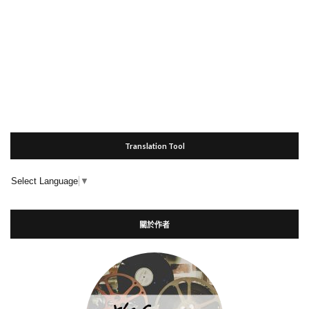
Translation Tool
Select Language
▼
關於作者