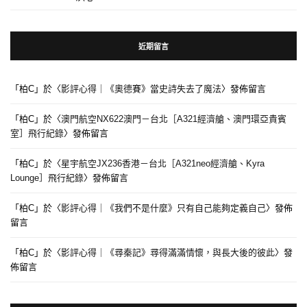
近期留言
「
柏C
」於〈
影評心得｜《奧德賽》當史詩失去了魔法
〉發佈留言
「
柏C
」於〈
澳門航空NX622澳門－台北［A321經濟艙、澳門環亞貴賓
室］飛行紀錄
〉發佈留言
「
柏C
」於〈
星宇航空JX236香港－台北［A321neo經濟艙、Kyra
Lounge］飛行紀錄
〉發佈留言
「
柏C
」於〈
影評心得｜《我們不是什麼》只有自己能夠定義自己
〉發佈
留言
「
柏C
」於〈
影評心得｜《尋秦記》尋得滿滿情懷，與長大後的彼此
〉發
佈留言