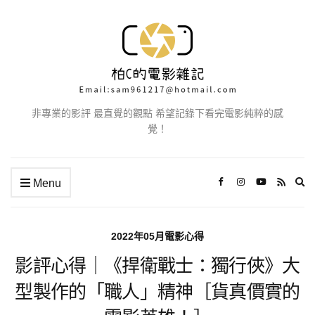
非專業的影評 最直覺的觀點 希望記錄下看完電影純粹的感
覺！
Ex
Menu
se
fo
2022年05月電影心得
影評心得｜《捍衛戰士：獨行俠》大
型製作的「職人」精神［貨真價實的