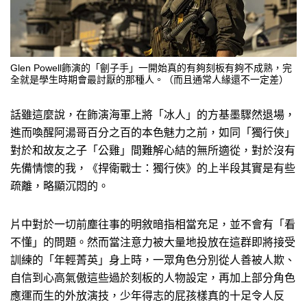
Glen Powell飾演的「劊子手」一開始真的有夠刻板有夠不成熟，完
全就是學生時期會最討厭的那種人。（而且通常人緣還不一定差）
話雖這麼說，在飾演海軍上將「冰人」的方基墨驟然退場，
進而喚醒阿湯哥百分之百的本色魅力之前，如同「獨行俠」
對於和故友之子「公雞」間難解心結的無所適從，對於沒有
先備情懷的我，《捍衛戰士：獨行俠》的上半段其實是有些
疏離，略顯沉悶的。
片中對於一切前塵往事的明敘暗指相當充足，並不會有「看
不懂」的問題。然而當注意力被大量地投放在這群即將接受
訓練的「年輕菁英」身上時，一眾角色分別從人善被人欺、
自信到心高氣傲這些過於刻板的人物設定，再加上部分角色
應運而生的外放演技，少年得志的屁孩樣真的十足令人反