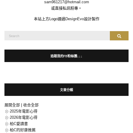
sam961217@hotmail.com
或直接私訊粉專。
本站上方Logo通過
DesignEvo
設計製作
Search
Search
for:
追蹤我的FB粉絲團↓↓↓
文章分類
展開全部
|
收合全部
2025年電影心得
2026年電影心得
柏C愛讀書
柏C的好康推薦