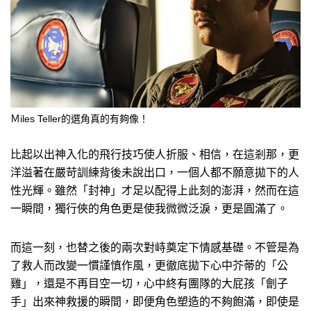
Ｍiles Teller的選角真的有夠像！
比起以出神入化的飛行技巧使人折服、相信，在這剎那，更
洋溢著在嚴苛訓練背後未說出口，一個人都不願意拋下的人
性光輝。雖然「封神」才足以配得上此刻的澎湃，然而在這
一瞬間，獨行俠的角色更是使我微微泛淚，更是圓滿了。
而這一刻，也替之後的兩次對峙奠定下情感基礎。不管是為
了救人而改變一慣謹慎作風，更徹底拋下心中芥蒂的「公
雞」，還是不再目空一切，心中終有團隊的大屁孩「劊子
手」出來神救援的瞬間，即便角色塑造的不夠飽滿，即使是