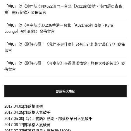
「
柏C
」於〈
澳門航空NX622澳門－台北［A321經濟艙、澳門環亞貴賓
室］飛行紀錄
〉發佈留言
「
柏C
」於〈
星宇航空JX236香港－台北［A321neo經濟艙、Kyra
Lounge］飛行紀錄
〉發佈留言
「
柏C
」於〈
影評心得｜《我們不是什麼》只有自己能夠定義自己
〉發佈
留言
「
柏C
」於〈
影評心得｜《尋秦記》尋得滿滿情懷，與長大後的彼此
〉發
佈留言
部落格大事紀
2017.04.01|部落格開張
2017.04.25|部落格人氣破千
2017.05.30|《台北物語》熱潮，部落格單日人氣破千
2017.06.17|部落格人氣破萬
2017.07.27|部落格單月人氣破萬(13005)