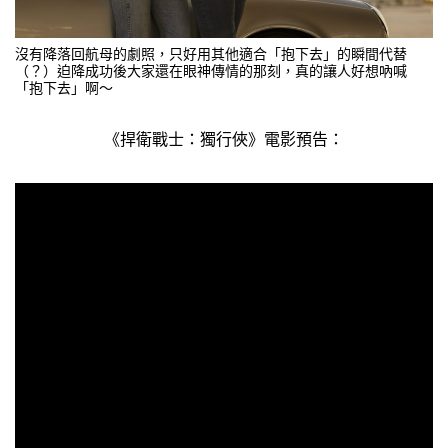
沒有降落回航母的劇照，只好用其他適合「抱下去」的瞬間代替
（？）迫降成功後大家還在眼神傳情的那刻，真的讓人好想吶喊
「抱下去」啊～
《捍衛戰士：獨行俠》電影預告：