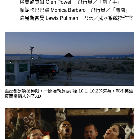
格蘭鮑威爾 Glen Powell－飛行員／「劊子手」
摩妮卡巴巴羅 Monica Barbaro－飛行員／「鳳凰」
路易斯普曼 Lewis Pullman－巴比／武器系統操作官
雖然都是突破極限，一開始執意要飛到10.1, 10.2的這幕，就不英雄
反而蠻惱人的了XD