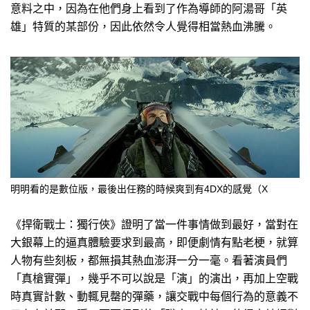
意料之中，因為在他們身上看到了作為導師的阿湯哥「英
雄」特質的某部份，因此依然令人覺得相當熱血沸騰。
明明看的是數位版，最後出任務的時候爽到有4DX的感覺（X
《捍衛戰士：獨行俠》證明了當一件事情做到最好，當對在
大銀幕上的逼真體驗要求到最高，即便劇情有點老梗，就算
人物有些刻板，都無損其熱血澎湃一分一毫。看著演員們
「真槍實彈」，幾乎不可以說是「演」的演出，再加上空戰
時真實計數、動輒見罄的彈藥，讓交戰中每個行為的意義不