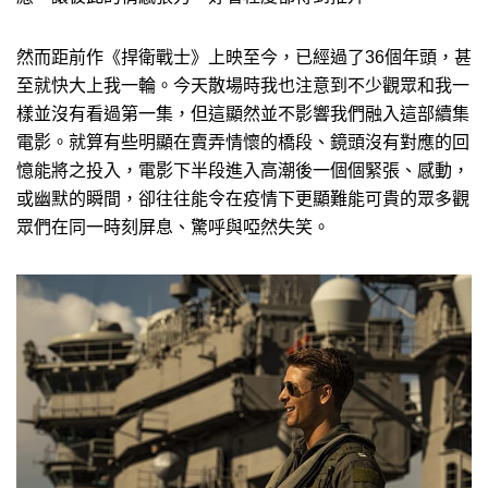
然而距前作《捍衛戰士》上映至今，已經過了36個年頭，甚
至就快大上我一輪。今天散場時我也注意到不少觀眾和我一
樣並沒有看過第一集，但這顯然並不影響我們融入這部續集
電影。就算有些明顯在賣弄情懷的橋段、鏡頭沒有對應的回
憶能將之投入，電影下半段進入高潮後一個個緊張、感動，
或幽默的瞬間，卻往往能令在疫情下更顯難能可貴的眾多觀
眾們在同一時刻屏息、驚呼與啞然失笑。