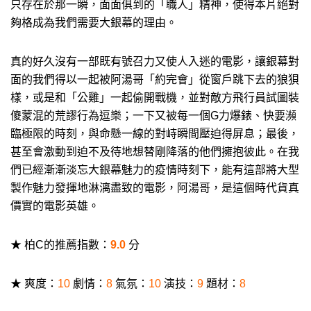
只存在於那一瞬，面面俱到的「職人」精神，使得本片絕對
夠格成為我們需要大銀幕的理由。
真的好久沒有一部既有號召力又使人入迷的電影，讓銀幕對
面的我們得以一起被阿湯哥「約完會」從窗戶跳下去的狼狽
樣，或是和「公雞」一起偷開戰機，並對敵方飛行員試圖裝
傻蒙混的荒謬行為逗樂；一下又被每一個G力爆錶、快要瀕
臨極限的時刻，與命懸一線的對峙瞬間壓迫得屏息；最後，
甚至會激動到迫不及待地想替剛降落的他們擁抱彼此。在我
們已經漸漸淡忘大銀幕魅力的疫情時刻下，能有這部將大型
製作魅力發揮地淋漓盡致的電影，阿湯哥，是這個時代貨真
價實的電影英雄。
★ 柏C的推薦指數：
9.0
分
★ 爽度：
10
劇情：
8
氣氛：
10
演技：
9
題材：
8