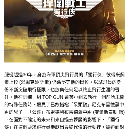
服役超過30年，身為海軍頂尖飛行員的「獨行俠」彼得米契
爾上校 (
湯姆克魯斯
飾) 仍舊堅守他的崗位，以試飛員的身
份不斷突破飛行極限，也放棄任何足以終止飛行生涯的晉
升。他在訓練一組 TOP GUN 菁英小組去執行一個前所未聞
的特殊任務時，遇見了已故搭檔「呆頭鵝」尼克布雷德蕭中
尉的兒子－「公雞」布雷德利布雷德蕭中尉 (麥爾斯泰勒 飾)
。在面對不確定的未來和來自過去夢靨的影響下，「獨行
俠」在這個要求飛行員奉獻出最終代價的行動裡，被迫面對