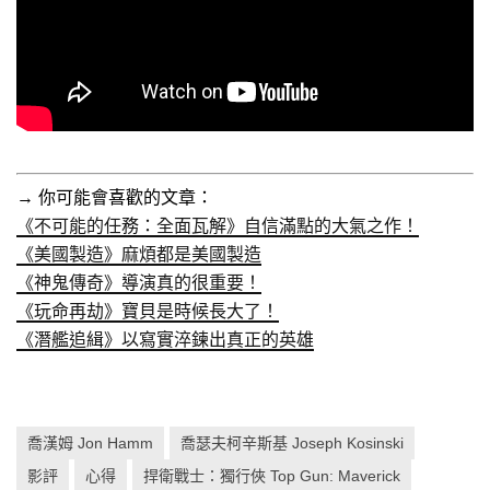
→ 你可能會喜歡的文章：
《不可能的任務：全面瓦解》自信滿點的大氣之作！
《美國製造》麻煩都是美國製造
《神鬼傳奇》導演真的很重要！
《玩命再劫》寶貝是時候長大了！
《潛艦追緝》以寫實淬鍊出真正的英雄
喬漢姆 Jon Hamm
喬瑟夫柯辛斯基 Joseph Kosinski
影評
心得
捍衛戰士：獨行俠 Top Gun: Maverick