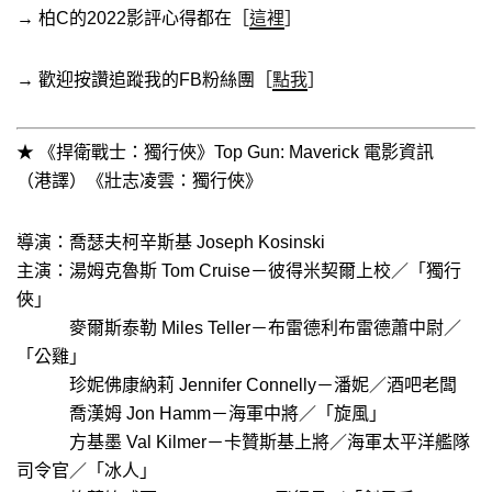
→ 柏C的2022影評心得都在［
這裡
］
→ 歡迎按讚追蹤我的FB粉絲團［
點我
］
★ 《捍衛戰士：獨行俠》Top Gun: Maverick 電影資訊
（港譯）《壯志凌雲：獨行俠》
導演：喬瑟夫柯辛斯基 Joseph Kosinski
主演：湯姆克魯斯 Tom Cruise－彼得米契爾上校／「獨行
俠」
麥爾斯泰勒 Miles Teller－布雷德利布雷德蕭中尉／
「公雞」
珍妮佛康納莉 Jennifer Connelly－潘妮／酒吧老闆
喬漢姆 Jon Hamm－海軍中將／「旋風」
方基墨 Val Kilmer－卡贊斯基上將／海軍太平洋艦隊
司令官／「冰人」