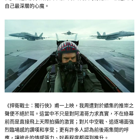
自己最深層的心魔。
《捍衛戰士：獨行俠》甫一上映，我周遭對於續集的推崇之
聲便不絕於耳。這當中不只是對阿湯哥力求真實，不在綠幕
前而是直接飛上天際拍攝的激賞；對片中空戰、追逐場面強
烈臨場感的讚嘆和享受；更有許多人認為前後兩集間的呼
應，讓彼此的情感張力、好看程度都得到推升。