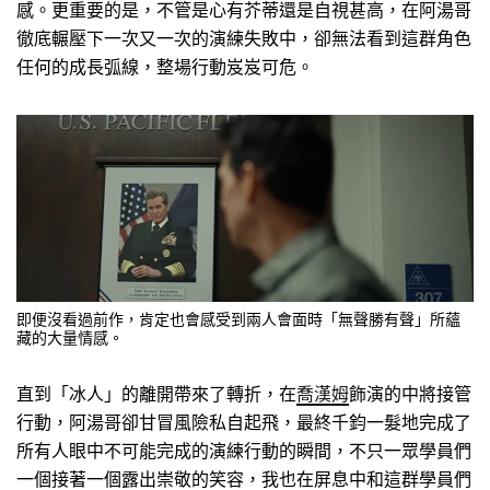
感。更重要的是，不管是心有芥蒂還是自視甚高，在阿湯哥
徹底輾壓下一次又一次的演練失敗中，卻無法看到這群角色
任何的成長弧線，整場行動岌岌可危。
即便沒看過前作，肯定也會感受到兩人會面時「無聲勝有聲」所蘊
藏的大量情感。
直到「冰人」的離開帶來了轉折，在
喬漢姆
飾演的中將接管
行動，阿湯哥卻甘冒風險私自起飛，最終千鈞一髮地完成了
所有人眼中不可能完成的演練行動的瞬間，不只一眾學員們
一個接著一個露出崇敬的笑容，我也在屏息中和這群學員們