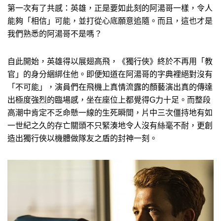
第一次有了共感：英雄，正是要如此刻的阿湯哥一樣，令人
能夠「相信」可能，並打從心底願意追隨。而且，這也才是
我們熟悉的阿湯哥不是嗎？
自此開始，英雄得以展翅高飛，《獨行俠》終於不再用「教
官」的身分綑綁住他。即便知道在阿湯哥的字典裡絕對沒有
「不可能」，演員們在飛機上真情流露的顏藝演出真的傳達
出極度強烈的臨場感，坐在座位上都覺得G力十足。而整段
高潮中肯定不乏命懸一線的生死瞬間，片中三次僵持地有如
一世紀之久的存亡關頭不只緊湊地令人沒有絲毫不耐，更創
造出獨行俠以機體做隊友之盾的封神一刻。