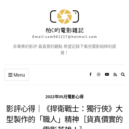
非專業的影評 最直覺的觀點 希望記錄下看完電影純粹的感
覺！
Ex
Menu
se
fo
2022年05月電影心得
影評心得｜《捍衛戰士：獨行俠》大
型製作的「職人」精神［貨真價實的