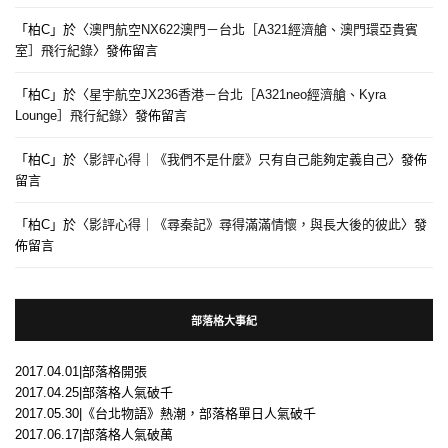
「
柏C
」於〈
澳門航空NX622澳門－台北［A321經濟艙、澳門環亞貴賓
室］飛行紀錄
〉發佈留言
「
柏C
」於〈
星宇航空JX236香港－台北［A321neo經濟艙、Kyra
Lounge］飛行紀錄
〉發佈留言
「
柏C
」於〈
影評心得｜《我們不是什麼》只有自己能夠定義自己
〉發佈
留言
「
柏C
」於〈
影評心得｜《尋秦記》尋得滿滿情懷，與長大後的彼此
〉發
佈留言
部落格大事紀
2017.04.01|部落格開張
2017.04.25|部落格人氣破千
2017.05.30|《台北物語》熱潮，部落格單日人氣破千
2017.06.17|部落格人氣破萬