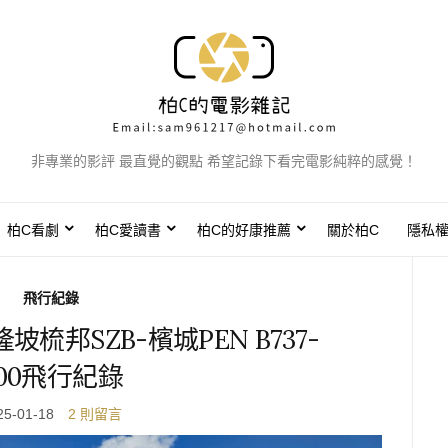
非專業的影評 最直覺的觀點 希望記錄下看完電影純粹的感覺！
柏C看劇
柏C愛讀書
柏C的好康推薦
關於柏C
隱私
飛行紀錄
坡梳邦SZB-檳城PEN B737-
00飛行紀錄
25-01-18
2 則留言