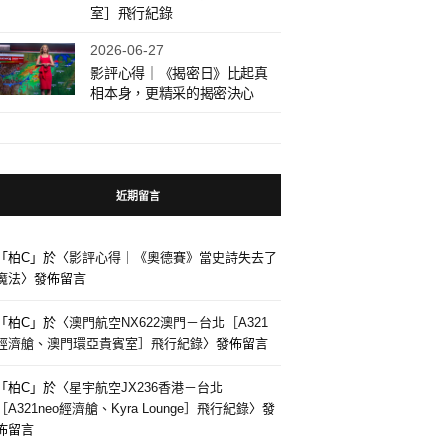
室］飛行紀錄
2026-06-27
影評心得｜《揭密日》比起真
相本身，更精采的揭密決心
近期留言
「
柏C
」於〈
影評心得｜《奧德賽》當史詩失去了
魔法
〉發佈留言
「
柏C
」於〈
澳門航空NX622澳門－台北［A321
經濟艙、澳門環亞貴賓室］飛行紀錄
〉發佈留言
「
柏C
」於〈
星宇航空JX236香港－台北
［A321neo經濟艙、Kyra Lounge］飛行紀錄
〉發
佈留言