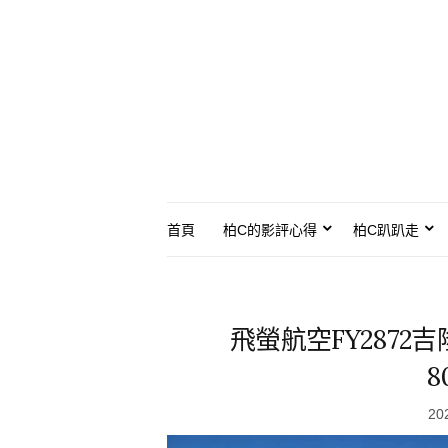
首頁
柏C的影評心得
柏C趴趴走
飛螢航空FY2872吉隆
8
20