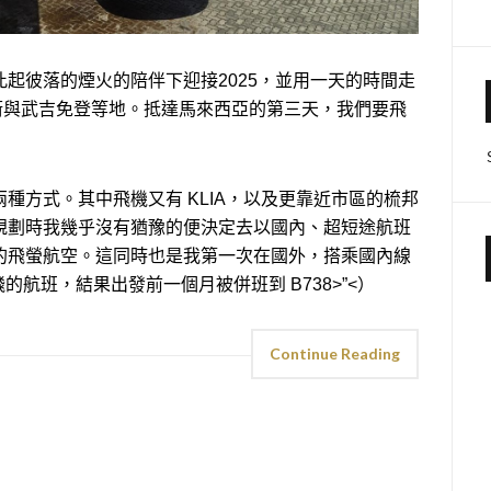
起彼落的煙火的陪伴下迎接2025，並用一天的時間走
街與武吉免登等地。抵達馬來西亞的第三天，我們要飛
種方式。其中飛機又有 KLIA，以及更靠近市區的梳邦
規劃時我幾乎沒有猶豫的便決定去以國內、超短途航班
的飛螢航空。這同時也是我第一次在國外，搭乘國內線
飛的航班，結果出發前一個月被併班到 B738>”<）
Continue Reading