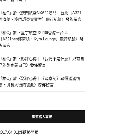
「
柏C
」於〈
澳門航空NX622澳門－台北［A321
經濟艙、澳門環亞貴賓室］飛行紀錄
〉發佈留言
「
柏C
」於〈
星宇航空JX236香港－台北
［A321neo經濟艙、Kyra Lounge］飛行紀錄
〉發
佈留言
「
柏C
」於〈
影評心得｜《我們不是什麼》只有自
己能夠定義自己
〉發佈留言
「
柏C
」於〈
影評心得｜《尋秦記》尋得滿滿情
懷，與長大後的彼此
〉發佈留言
部落格大事紀
2017.04.01|部落格開張