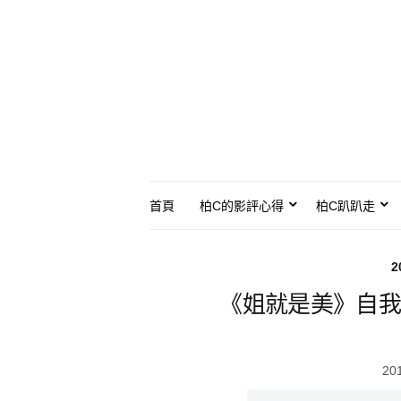
首頁
柏C的影評心得
柏C趴趴走
2
《姐就是美》自我
20