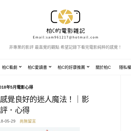
非專業的影評 最直覺的觀點 希望記錄下看完電影純粹的感覺！
柏C看劇
柏C愛讀書
柏C的好康推薦
關於柏C
隱私
018年5月電影心得
感覺良好的迷人魔法！｜影
評．心得
18-05-29
尚無留言