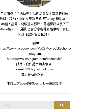
自從看過《全面啟動》以後深深愛上電影的斜槓
數據工程師，電影文章散見於 ETtoday 新聞雲、
udn噓！星聞、開眼達人影評、幕迷影評以及PTT
Movie板。不只電影也會分享各種有趣事物，有任
何想法歡迎留言私訊。
FB粉專:
https://www.facebook.com/PoCsMovieCollections/
Insragram:
https://www.instagram.com/pocmovie/
試片、合作提案請寄信至:
sam961217@hotmail.com
或直接私訊粉專。
本站上方Logo通過
DesignEvo
設計製作
Search
Search
or: