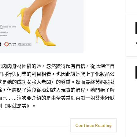
己肉肉身材困擾的她，忽然變得超有自信，從此深信自
了同行與同業的刮目相看，也因此讓她爬上了化妝品公
就是她的成功女強人老闆）的尊重。然而最終芮妮隨著
除，但經歷了這段從魔幻跌入現實的過程，她開始了解
而已……這次要介紹的是由全美當紅喜劇一姐艾米舒默
劇《姐就是美》。
Continue Reading