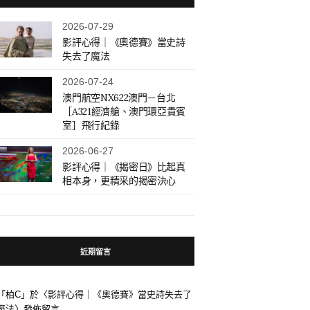
2026-07-29
影評心得｜《奧德賽》當史詩
失去了魔法
2026-07-24
澳門航空NX622澳門－台北
［A321經濟艙、澳門環亞貴賓
室］飛行紀錄
2026-06-27
影評心得｜《揭密日》比起真
相本身，更精采的揭密決心
近期留言
「
柏C
」於〈
影評心得｜《奧德賽》當史詩失去了
魔法
〉發佈留言