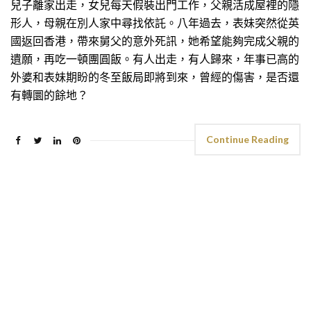
兒子離家出走，女兒每天假裝出門工作，父親活成屋裡的隱
形人，母親在別人家中尋找依託。八年過去，表妹突然從英
國返回香港，帶來舅父的意外死訊，她希望能夠完成父親的
遺願，再吃一頓團圓飯。有人出走，有人歸來，年事已高的
外婆和表妹期盼的冬至飯局即將到來，曾經的傷害，是否還
有轉圜的餘地？
Continue Reading