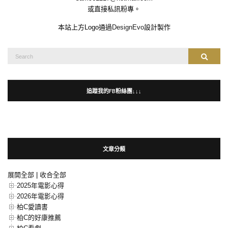
或直接私訊粉專。
本站上方Logo通過
DesignEvo
設計製作
Search
Search
for:
追蹤我的FB粉絲團↓↓↓
文章分類
展開全部
|
收合全部
2025年電影心得
2026年電影心得
柏C愛讀書
柏C的好康推薦