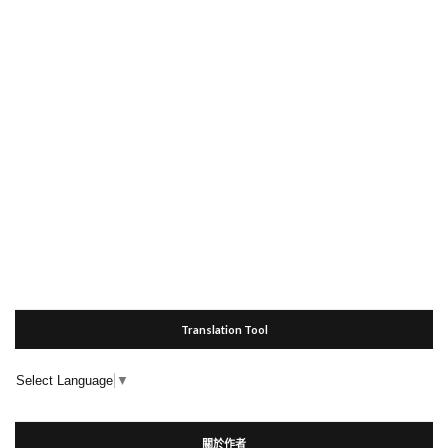
Translation Tool
Select Language
▼
關於作者