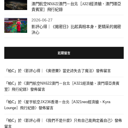
澳門航空NX622澳門－台北［A321經濟艙、澳門環亞
貴賓室］飛行紀錄
2026-06-27
影評心得｜《揭密日》比起真相本身，更精采的揭密
決心
近期留言
「
柏C
」於〈
影評心得｜《奧德賽》當史詩失去了魔法
〉發佈留言
「
柏C
」於〈
澳門航空NX622澳門－台北［A321經濟艙、澳門環亞貴賓
室］飛行紀錄
〉發佈留言
「
柏C
」於〈
星宇航空JX236香港－台北［A321neo經濟艙、Kyra
Lounge］飛行紀錄
〉發佈留言
「
柏C
」於〈
影評心得｜《我們不是什麼》只有自己能夠定義自己
〉發佈
留言