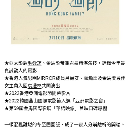
★亞太影后
毛舜筠
、金馬影帝謝君豪精湛演技，詮釋今年最
真誠動人的電影
★香港人氣男團MIRROR成員
呂爵安
、
盧瀚霆
及金馬獎最佳
女主角入圍
袁澧林
共同演出
★2022香港亞洲電影節開幕影片
★2022韓國釜山國際電影節入選「亞洲電影之窗」
★第59屆金馬國際影展「華語映像」首映口碑爆棚
一頓混亂難堪的冬至團圓飯，成了一家人分崩離析的開端。