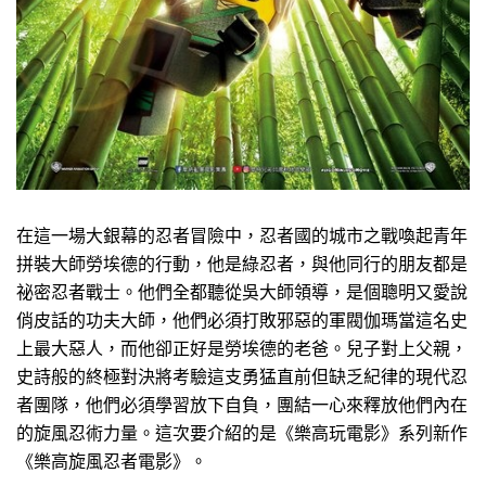
在這一場大銀幕的忍者冒險中，忍者國的城市之戰喚起青年
拼裝大師勞埃德的行動，他是綠忍者，與他同行的朋友都是
祕密忍者戰士。他們全都聽從吳大師領導，是個聰明又愛說
俏皮話的功夫大師，他們必須打敗邪惡的軍閥伽瑪當這名史
上最大惡人，而他卻正好是勞埃德的老爸。兒子對上父親，
史詩般的終極對決將考驗這支勇猛直前但缺乏紀律的現代忍
者團隊，他們必須學習放下自負，團結一心來釋放他們內在
的旋風忍術力量。這次要介紹的是《樂高玩電影》系列新作
《樂高旋風忍者電影》。