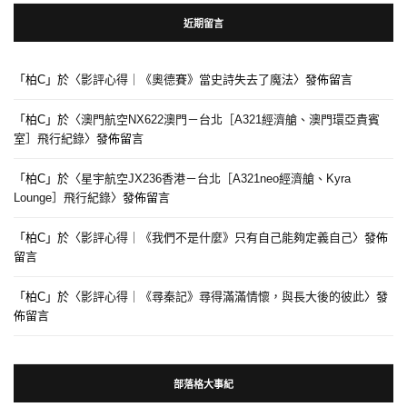
近期留言
「
柏C
」於〈
影評心得｜《奧德賽》當史詩失去了魔法
〉發佈留言
「
柏C
」於〈
澳門航空NX622澳門－台北［A321經濟艙、澳門環亞貴賓
室］飛行紀錄
〉發佈留言
「
柏C
」於〈
星宇航空JX236香港－台北［A321neo經濟艙、Kyra
Lounge］飛行紀錄
〉發佈留言
「
柏C
」於〈
影評心得｜《我們不是什麼》只有自己能夠定義自己
〉發佈
留言
「
柏C
」於〈
影評心得｜《尋秦記》尋得滿滿情懷，與長大後的彼此
〉發
佈留言
部落格大事紀