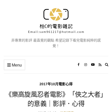
非專業的影評 最直覺的觀點 希望記錄下看完電影純粹的感
覺！
Ex
Menu
se
fo
2017年10月電影心得
《樂高旋風忍者電影》「俠之大者」
的意義｜影評．心得