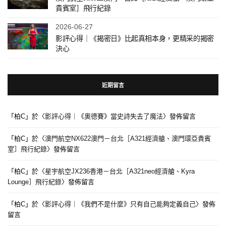
貴賓室］飛行紀錄
2026-06-27
影評心得｜《揭密日》比起真相本身，更精采的揭密
決心
近期留言
「
柏C
」於〈
影評心得｜《奧德賽》當史詩失去了魔法
〉發佈留言
「
柏C
」於〈
澳門航空NX622澳門－台北［A321經濟艙、澳門環亞貴賓
室］飛行紀錄
〉發佈留言
「
柏C
」於〈
星宇航空JX236香港－台北［A321neo經濟艙、Kyra
Lounge］飛行紀錄
〉發佈留言
「
柏C
」於〈
影評心得｜《我們不是什麼》只有自己能夠定義自己
〉發佈
留言