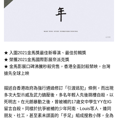
★ 入圍2021金馬獎最佳新導演、最佳剪輯獎
★ 榮獲2021金馬國際影展奈派克獎
★ 金馬影展口碑沸騰秒殺完售，香港全面封殺禁映，台灣
搶先全球上映
描述自香港政府為強行通過修訂「引渡逃犯」條例，而出現
多次大型示威及武力鎮壓後，多名年輕人先後跳樓自殺，以
死明志。在元朗暴動之後，曾被補的17歲女中學生YY在IG
留言自殺。同樣於抗爭被補的少年阿南、Louis等人，連同
朋友、社工，甚至素未謀面的「手足」組成搜救小隊，全為