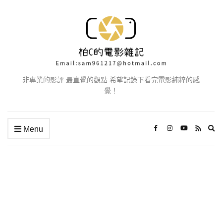
非專業的影評 最直覺的觀點 希望記錄下看完電影純粹的感
覺！
Ex
Menu
se
fo