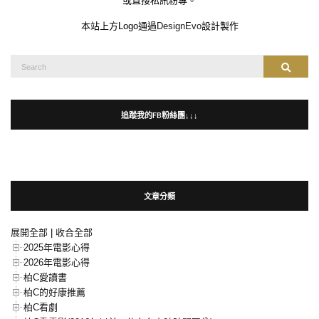
或直接私訊粉專。
本站上方Logo通過
DesignEvo
設計製作
Search
Search
for:
追蹤我的FB粉絲團↓↓↓
文章分類
展開全部
|
收合全部
2025年電影心得
2026年電影心得
柏C愛讀書
柏C的好康推薦
柏C看劇