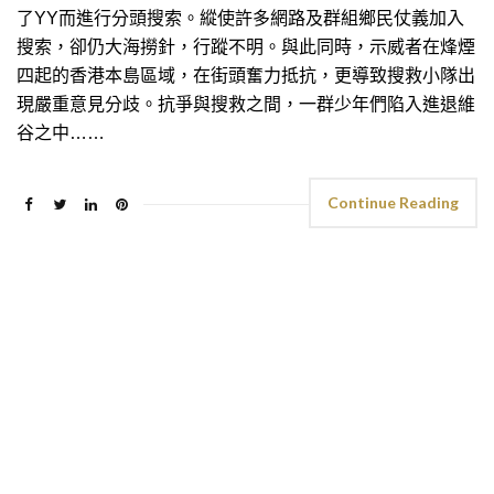
了YY而進行分頭搜索。縱使許多網路及群組鄉民仗義加入
搜索，卻仍大海撈針，行蹤不明。與此同時，示威者在烽煙
四起的香港本島區域，在街頭奮力抵抗，更導致搜救小隊出
現嚴重意見分歧。抗爭與搜救之間，一群少年們陷入進退維
谷之中……
Continue Reading