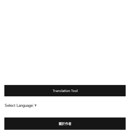
Translation Tool
Select Language
▼
關於作者