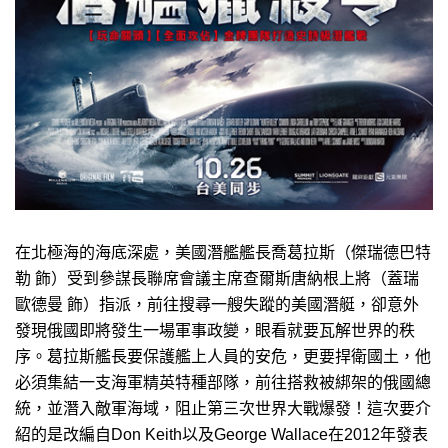
在北極海的海底深處，美國潛艦艦長喬葛拉斯（傑瑞德巴特
勒 飾）受到參謀長聯席會議主席查爾斯唐納根上將（蓋瑞
歐德曼 飾）指派，前往搜尋一艘失蹤的美國潛艇，卻意外
發現俄國即將發生一場軍事政變，眼看就要瓦解世界的秩
序。葛拉斯艦長要保護艦上人員的安危，更要捍衛國土，他
必須集結一支海軍精英特種部隊，前往搭救被綁架的俄國總
統，並潛入敵軍海域，阻止第三次世界大戰爆發！這次要介
紹的是改編自Don Keith以及George Wallace在2012年發表