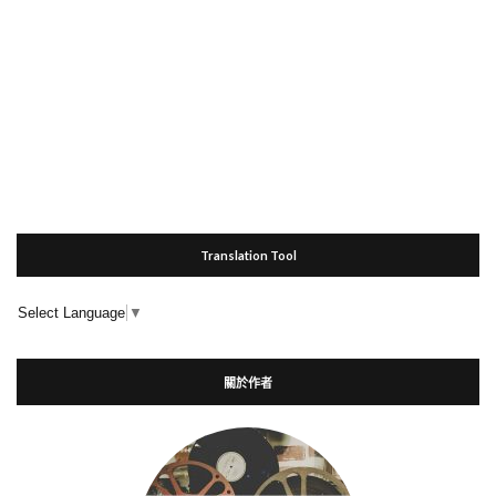
Translation Tool
Select Language
▼
關於作者