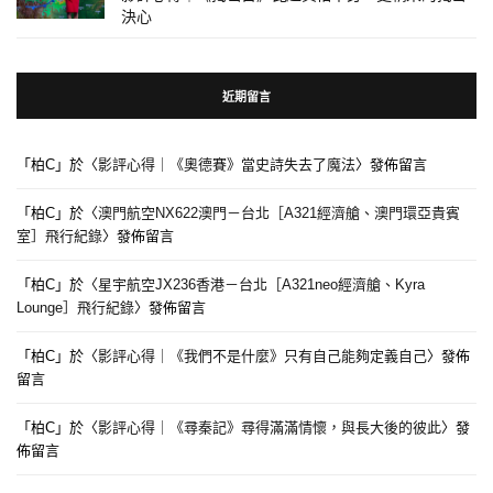
決心
近期留言
「
柏C
」於〈
影評心得｜《奧德賽》當史詩失去了魔法
〉發佈留言
「
柏C
」於〈
澳門航空NX622澳門－台北［A321經濟艙、澳門環亞貴賓
室］飛行紀錄
〉發佈留言
「
柏C
」於〈
星宇航空JX236香港－台北［A321neo經濟艙、Kyra
Lounge］飛行紀錄
〉發佈留言
「
柏C
」於〈
影評心得｜《我們不是什麼》只有自己能夠定義自己
〉發佈
留言
「
柏C
」於〈
影評心得｜《尋秦記》尋得滿滿情懷，與長大後的彼此
〉發
佈留言