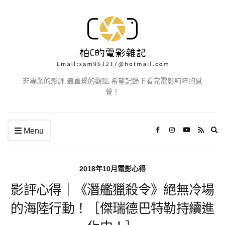
非專業的影評 最直覺的觀點 希望記錄下看完電影純粹的感
覺！
Ex
Menu
se
fo
2018年10月電影心得
影評心得｜《潛艦獵殺令》絕無冷場
的海陸行動！［傑瑞德巴特勒持續進