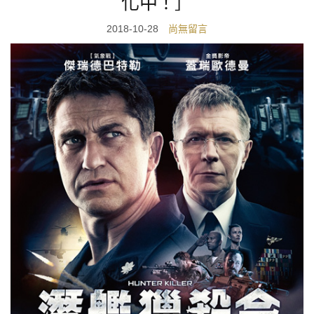
化中！］
2018-10-28
尚無留言