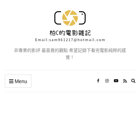
非專業的影評 最直覺的觀點 希望記錄下看完電影純粹的感
覺！
Ex
Menu
se
fo