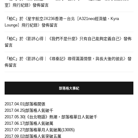
室］飛行紀錄
〉發佈留言
「
柏C
」於〈
星宇航空JX236香港－台北［A321neo經濟艙、Kyra
Lounge］飛行紀錄
〉發佈留言
「
柏C
」於〈
影評心得｜《我們不是什麼》只有自己能夠定義自己
〉發佈
留言
「
柏C
」於〈
影評心得｜《尋秦記》尋得滿滿情懷，與長大後的彼此
〉發
佈留言
部落格大事紀
2017.04.01|部落格開張
2017.04.25|部落格人氣破千
2017.05.30|《台北物語》熱潮，部落格單日人氣破千
2017.06.17|部落格人氣破萬
2017.07.27|部落格單月人氣破萬(13005)
2017.09.02|部落格人氣突破五萬