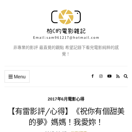
非專業的影評 最直覺的觀點 希望記錄下看完電影純粹的感
覺！
Ex
Menu
se
fo
2017年6月電影心得
【有雷影評/心得】《祝你有個甜美
的夢》媽媽！我愛妳！