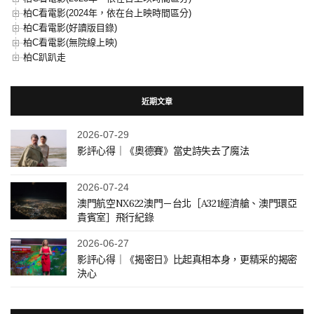
柏C看電影(2024年，依在台上映時間區分)
柏C看電影(好讀版目錄)
柏C看電影(無院線上映)
柏C趴趴走
近期文章
2026-07-29
影評心得｜《奧德賽》當史詩失去了魔法
2026-07-24
澳門航空NX622澳門－台北［A321經濟艙、澳門環亞
貴賓室］飛行紀錄
2026-06-27
影評心得｜《揭密日》比起真相本身，更精采的揭密
決心