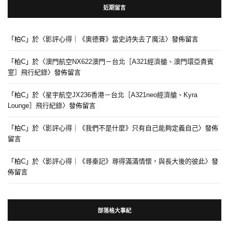
近期留言
「
柏C
」於〈
影評心得｜《奧德賽》當史詩失去了魔法
〉發佈留言
「
柏C
」於〈
澳門航空NX622澳門－台北［A321經濟艙、澳門環亞貴賓
室］飛行紀錄
〉發佈留言
「
柏C
」於〈
星宇航空JX236香港－台北［A321neo經濟艙、Kyra
Lounge］飛行紀錄
〉發佈留言
「
柏C
」於〈
影評心得｜《我們不是什麼》只有自己能夠定義自己
〉發佈
留言
「
柏C
」於〈
影評心得｜《尋秦記》尋得滿滿情懷，與長大後的彼此
〉發
佈留言
部落格大事紀