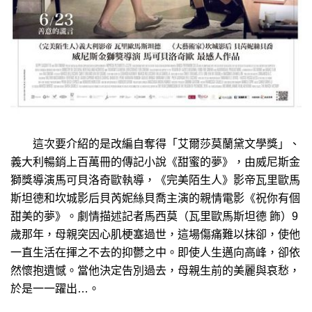
這次要介紹的是改編自奪得「艾爾莎莫蘭黛文學獎」、
義大利暢銷上百萬冊的傳記小說《甜蜜的夢》，由威尼斯金
獅獎導演馬可貝洛奇歐執導，《完美陌生人》影帝瓦里歐馬
斯坦德和坎城影后貝芮妮絲貝喬主演的親情電影《祝你有個
甜美的夢》。劇情描述記者馬西莫（瓦里歐馬斯坦德 飾）9
歲那年，母親突因心肌梗塞過世，這場傷痛難以抹卻，使他
一直生活在揮之不去的抑鬱之中。即使人生邁向高峰，卻依
然懷抱遺憾。當他決定告別過去，母親生前的美麗與哀愁，
於是一一躍出…。