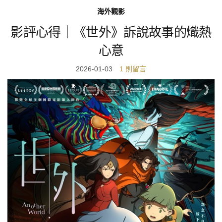
海外觀影
影評心得｜《世外》訴說故事的熾熱
心意
2026-01-03
1 則留言