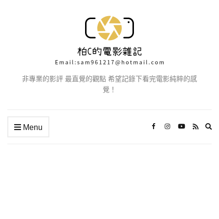
非專業的影評 最直覺的觀點 希望記錄下看完電影純粹的感
覺！
Ex
Menu
se
fo