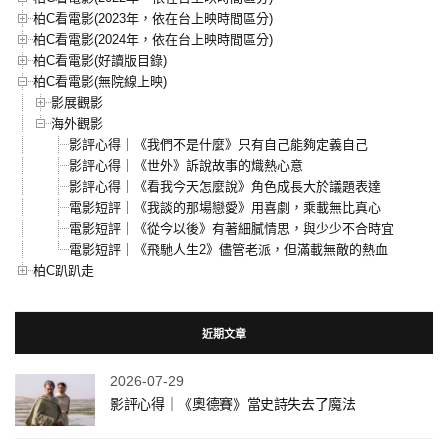
柏C看電影(2023年，依在台上映時間區分)
柏C看電影(2024年，依在台上映時間區分)
柏C看電影(好讀版目錄)
柏C看電影(無院線上映)
影展觀影
海外觀影
影評心得｜《我們不是什麼》只有自己能夠定義自己
影評心得｜《世外》訴說故事的熾熱心意
影評心得｜《看我今天怎麼說》角色成長大於議題表達
電影短評｜《我談的那場戀愛》用喜劇，乘載無比真心
電影短評｜《從今以後》有著細膩情思，與少少不合時宜
電影短評｜《飛馳人生2》儘管老派，但滿載無敵的熱血
柏C趴趴走
近期文章
2026-07-29
影評心得｜《奧德賽》當史詩失去了魔法