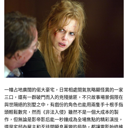
一幢占地廣闊的偌大豪宅，日常相處間氣氛略顯怪異的一家
三口，還有一群破門而入的兇殘搶匪，不只故事場景侷限在
與世隔絕的別墅之中，有戲份的角色也能用兩隻手十根手指
頭輕鬆數完，然而《非法入侵》雖然不是一個大成本的製
作，但無論是影帝影后能一秒鐘成為全場焦點的精彩演技，
還是宅邸內屋主和歹徒間瞬息萬變的局勢，都讓電影始終維