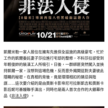
凱爾米勒一家人居住在擁有先進保全設施的高級豪宅，忙於
工作的凱爾委託妻子莎拉進行宅邸的整修，不料莎拉卻受到
年輕俊帥的裝潢工人所吸引。日後，一群綁匪突然闖入並挾
持凱爾一家，沒想到這場危機，反而意外揭開這對夫妻彼此
隱瞞的秘密，在真相的背後，竟是環環相扣的猜忌與陰
謀……這次要介紹的是由奧斯卡影帝尼可拉斯凱吉和奧斯卡
影后妮可基嫚聯手演出，同時也是兩人首次合作的大銀幕作
品《
非法入侵
》。