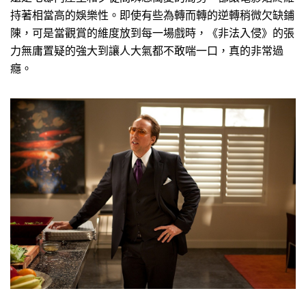
持著相當高的娛樂性。即使有些為轉而轉的逆轉稍微欠缺鋪
陳，可是當觀賞的維度放到每一場戲時，《非法入侵》的張
力無庸置疑的強大到讓人大氣都不敢喘一口，真的非常過
癮。