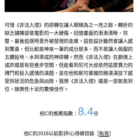
可惜《非法入侵》的逆轉在讓人眼睛為之一亮之餘，轉折的
缺乏鋪陳卻是電影的一大硬傷，回憶畫面的漸漸清晰、完
整，最後追逐時意外被發現的金庫，這些設計雖然會讓人感
到驚喜，但比較是神來一筆的成分居多，而不是讓人佩服的
五體投地、水到渠成的神逆轉。然而《非法入侵》在劇情上
或許還是有些進步空間，但能看到尼可大叔依然這麼賣力的
搏鬥和投入感情的演戲，並在他和妮可基嫚的精湛演技下感
受到狀況的危急與凶險，我想《非法入侵》還是一部氣氛到
位，娛樂性十足的驚悚佳作。
8.4
柏C的推薦指數：
分
柏C的2016以前影評/心得總目錄［
點我
］