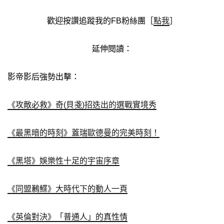
歡迎按讚追蹤我的FB粉絲團［
點我
］
延伸閱讀：
影帝影后強勢出擊：
《攻敵必救》奇(貝戔)招迭出的選戰實境秀
《最黑暗的時刻》蓋瑞歐德曼的完美時刻！
《黑塔》娛樂性十足的宇宙序章
《同盟鶼鰈》大時代下的動人一頁
《英倫對決》「普通人」的真性情