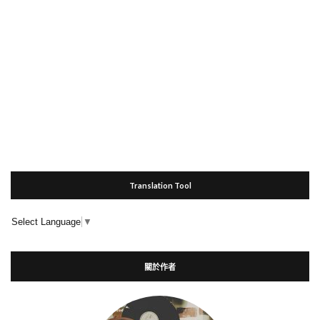
Translation Tool
Select Language
▼
關於作者