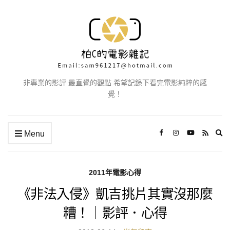
非專業的影評 最直覺的觀點 希望記錄下看完電影純粹的感
覺！
Ex
Menu
se
fo
2011年電影心得
《非法入侵》凱吉挑片其實沒那麼
糟！｜影評．心得