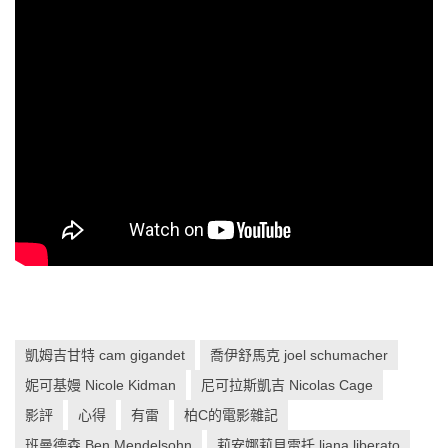
凱姆吉甘特 cam gigandet
喬伊舒馬克 joel schumacher
妮可基嫚 Nicole Kidman
尼可拉斯凱吉 Nicolas Cage
影評
心得
有雷
柏C的電影雜記
班曼德森 Ben Mendelsohn
莉安娜莉貝雷托 liana liberato