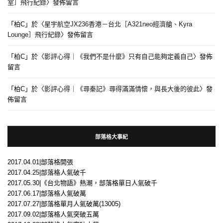
室］飛行紀錄
〉發佈留言
「
柏C
」於〈
星宇航空JX236香港－台北［A321neo經濟艙、Kyra
Lounge］飛行紀錄
〉發佈留言
「
柏C
」於〈
影評心得｜《我們不是什麼》只有自己能夠定義自己
〉發佈
留言
「
柏C
」於〈
影評心得｜《尋秦記》尋得滿滿情懷，與長大後的彼此
〉發
佈留言
部落格大事紀
2017.04.01|部落格開張
2017.04.25|部落格人氣破千
2017.05.30|《台北物語》熱潮，部落格單日人氣破千
2017.06.17|部落格人氣破萬
2017.07.27|部落格單月人氣破萬(13005)
2017.09.02|部落格人氣突破五萬