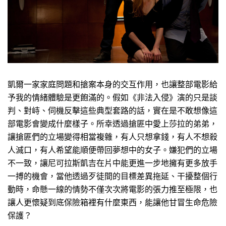
凱爾一家家庭問題和搶案本身的交互作用，也讓整部電影給
予我的情緒體驗是更飽滿的。假如《非法入侵》演的只是談
判、對峙、伺機反擊這些典型套路的話，實在是不敢想像這
部電影會變成什麼樣子。所幸透過搶匪中愛上莎拉的弟弟，
讓搶匪們的立場變得相當複雜，有人只想拿錢，有人不想殺
人滅口，有人希望能順便帶回夢想中的女子。嫌犯們的立場
不一致，讓尼可拉斯凱吉在片中能更進一步地擁有更多放手
一搏的機會，當他透過歹徒間的目標差異拖延、干擾整個行
動時，命懸一線的情勢不僅次次將電影的張力推至極限，也
讓人更懷疑到底保險箱裡有什麼東西，能讓他甘冒生命危險
保護？