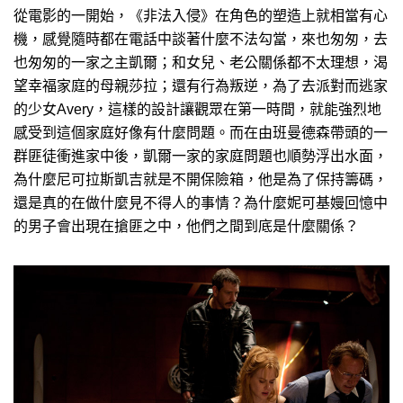
從電影的一開始，《非法入侵》在角色的塑造上就相當有心
機，感覺隨時都在電話中談著什麼不法勾當，來也匆匆，去
也匆匆的一家之主凱爾；和女兒、老公關係都不太理想，渴
望幸福家庭的母親莎拉；還有行為叛逆，為了去派對而逃家
的少女Avery，這樣的設計讓觀眾在第一時間，就能強烈地
感受到這個家庭好像有什麼問題。而在由班曼德森帶頭的一
群匪徒衝進家中後，凱爾一家的家庭問題也順勢浮出水面，
為什麼尼可拉斯凱吉就是不開保險箱，他是為了保持籌碼，
還是真的在做什麼見不得人的事情？為什麼妮可基嫚回憶中
的男子會出現在搶匪之中，他們之間到底是什麼關係？