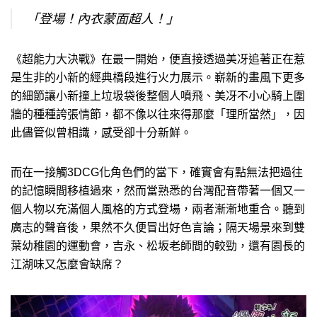
「登場！內衣蒙面超人！」
《超能力大決戰》在最一開始，便直接透過美冴追著正在惹
是生非的小新的經典橋段進行火力展示。嶄新的畫風下更多
的細節讓小新撞上垃圾袋後整個人噴飛、美冴不小心騎上圍
牆的種種誇張情節，都不像以往來得那麼「理所當然」，因
此儘管似曾相識，感受卻十分新鮮。
而在一接觸3DCG化角色們的當下，確實會有點無法把過往
的記憶瞬間移植過來，然而當熟悉的台灣配音帶著一個又一
個人物以充滿個人風格的方式登場，兩者漸漸地重合。聽到
廣志的聲音後，果然不久便冒出好色言論；隔天場景來到雙
葉幼稚園的運動會，吉永、松坂老師間的較勁，還有園長的
江湖味又怎麼會缺席？