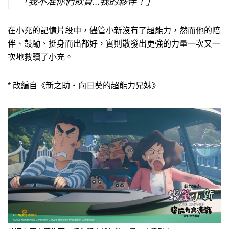
「我不准你們欺負…我的夥伴！」
在小充的記憶片段中，儘管小新沒有了超能力，然而他的陪
伴、鼓勵、挺身而出都好，實則散發出更強的力量一次又一
次地救贖了小充。
* 改編自《新之助・向日葵的超能力兄妹》