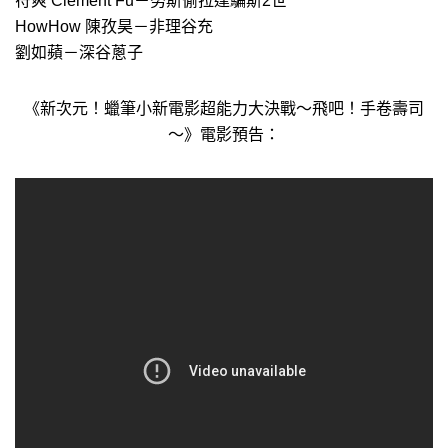
符爽 Clement Fu－努斯偷拉達騙斯2世
HowHow 陳孜昊－非理谷充
劉如蘋－深谷蔥子
《新次元！蠟筆小新電影超能力大決戰～飛吧！手卷壽司
～》電影預告：