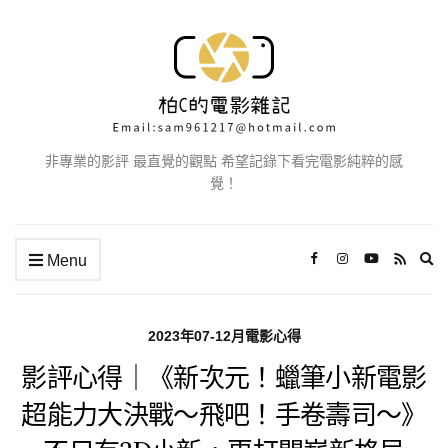
非專業的影評 最直覺的觀點 希望記錄下看完電影純粹的感
覺！
Ex
Menu
se
fo
2023年07-12月電影心得
影評心得｜《新次元！蠟筆小新電影
超能力大決戰～飛吧！手卷壽司～》