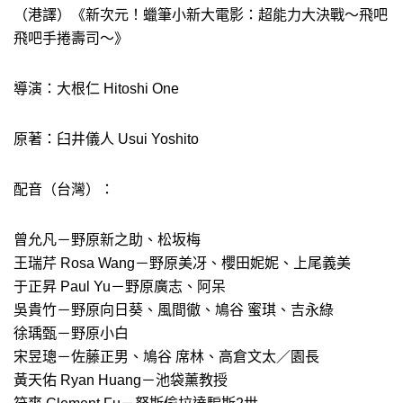
（港譯）《新次元！蠟筆小新大電影：超能力大決戰～飛吧
飛吧手捲壽司～》
導演：大根仁 Hitoshi One
原著：臼井儀人 Usui Yoshito
配音（台灣）：
曾允凡－野原新之助、松坂梅
王瑞芹 Rosa Wang－野原美冴、櫻田妮妮、上尾義美
于正昇 Paul Yu－野原廣志、阿呆
吳貴竹－野原向日葵、風間徹、鳩谷 蜜琪、吉永綠
徐瑀甄－野原小白
宋昱璁－佐藤正男、鳩谷 席林、高倉文太／園長
黃天佑 Ryan Huang－池袋薰教授