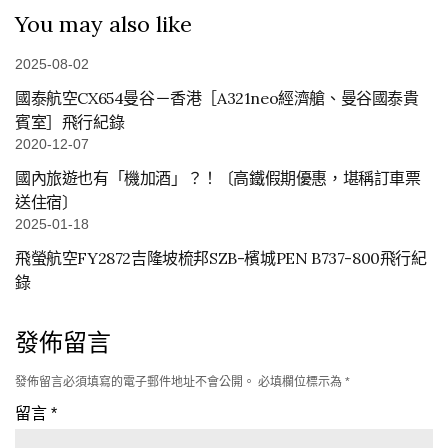
You may also like
2025-08-02
國泰航空CX654曼谷－香港［A321neo經濟艙、曼谷國泰貴
賓室］飛行紀錄
2020-12-07
國內旅遊也有「機加酒」？！〔高鐵假期優惠，堪稱訂車票
送住宿〕
2025-01-18
飛螢航空FY2872吉隆坡梳邦SZB-檳城PEN B737-800飛行紀
錄
發佈留言
發佈留言必須填寫的電子郵件地址不會公開。
必填欄位標示為
*
留言
*