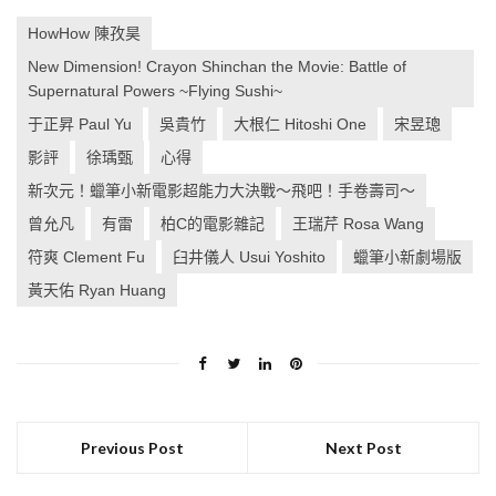
HowHow 陳孜昊
New Dimension! Crayon Shinchan the Movie: Battle of
Supernatural Powers ~Flying Sushi~
于正昇 Paul Yu
吳貴竹
大根仁 Hitoshi One
宋昱璁
影評
徐瑀甄
心得
新次元！蠟筆小新電影超能力大決戰～飛吧！手卷壽司～
曾允凡
有雷
柏C的電影雜記
王瑞芹 Rosa Wang
符爽 Clement Fu
臼井儀人 Usui Yoshito
蠟筆小新劇場版
黃天佑 Ryan Huang
Previous Post
Next Post