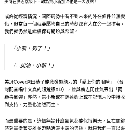
美冴在廣志感染下，轉為幫小新加油也是一大淚點！
或許從經濟情況、國際局勢中看不到未來的外在條件並無變
化，但當每一個就要壓垮自己的時刻都有人在旁一起撐著，
我們就仍然能繼續保有期盼與希望。
「小新，夠了！」
「…加油，小新！」
美冴Cover深田恭子能激發超能力的「愛上你的眼睛」（台
灣配音唱中文真的超荒謬XD），並與廣志閉住氣丟出「兩
顆毒氣彈」亦然，當小新或在鋼達姆上或在記憶片段中接收
到支持，力量也油然而生。
而最重要的是，這個無論什麼氣氛都能保持樂天，且在關鍵
時刻貫徹著英雄並帶點浪漫主義的男孩，就是我們一直以來