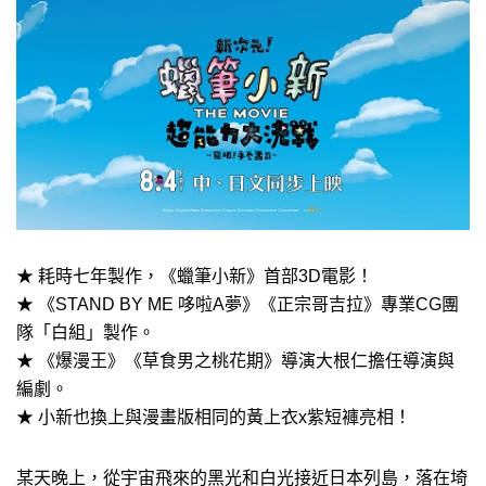
★ 耗時七年製作，《蠟筆小新》首部3D電影！
★ 《STAND BY ME 哆啦A夢》《正宗哥吉拉》專業CG團
隊「白組」製作。
★ 《爆漫王》《草食男之桃花期》導演大根仁擔任導演與
編劇。
★ 小新也換上與漫畫版相同的黃上衣x紫短褲亮相！
某天晚上，從宇宙飛來的黑光和白光接近日本列島，落在埼