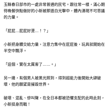
玉縣春日部市的一處非常普通的民宅。跟往常一樣，滿心期
待晚餐快點做好的小新被那道白光擊中，體內湧現不可思議
的力量。
「屁屁…屁屁好燙…！？」
小新把身體交給力量，注意力集中在屁屁後，玩具就開始在
半空中飄浮。
「這個，實在太厲害了……。」
另一邊，有個男人被黑光照到，得到超能力後開始大肆破
壞，他的願望是摧毀世界。
破壞、混亂、慘叫聲，在全日本都被恐懼支配的此時此刻，
小新挺身而戰！