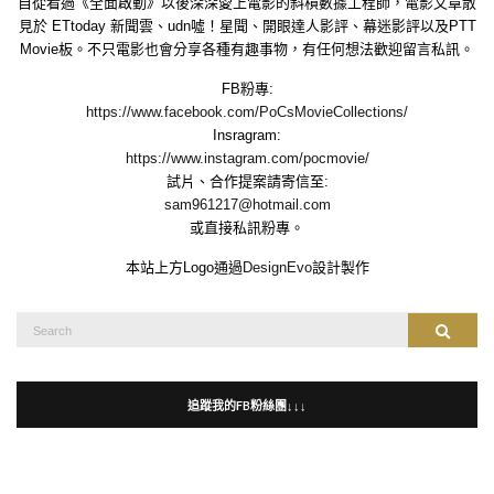
自從看過《全面啟動》以後深深愛上電影的斜槓數據工程師，電影文章散
見於 ETtoday 新聞雲、udn噓！星聞、開眼達人影評、幕迷影評以及PTT
Movie板。不只電影也會分享各種有趣事物，有任何想法歡迎留言私訊。
FB粉專:
https://www.facebook.com/PoCsMovieCollections/
Insragram:
https://www.instagram.com/pocmovie/
試片、合作提案請寄信至:
sam961217@hotmail.com
或直接私訊粉專。
本站上方Logo通過
DesignEvo
設計製作
Search
Search
for:
追蹤我的FB粉絲團↓↓↓