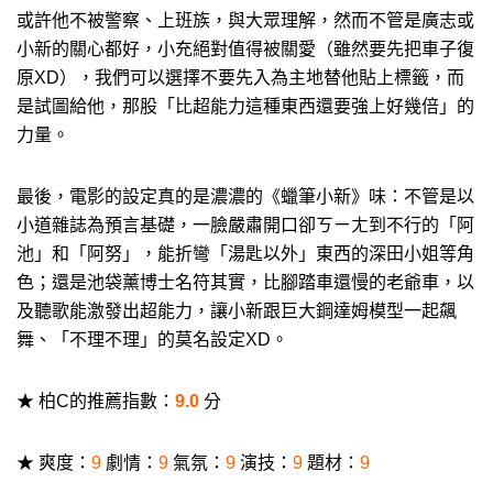
或許他不被警察、上班族，與大眾理解，然而不管是廣志或
小新的關心都好，小充絕對值得被關愛（雖然要先把車子復
原XD），我們可以選擇不要先入為主地替他貼上標籤，而
是試圖給他，那股「比超能力這種東西還要強上好幾倍」的
力量。
最後，電影的設定真的是濃濃的《蠟筆小新》味：不管是以
小道雜誌為預言基礎，一臉嚴肅開口卻ㄎㄧㄤ到不行的「阿
池」和「阿努」，能折彎「湯匙以外」東西的深田小姐等角
色；還是池袋薰博士名符其實，比腳踏車還慢的老爺車，以
及聽歌能激發出超能力，讓小新跟巨大鋼達姆模型一起飆
舞、「不理不理」的莫名設定XD。
★ 柏C的推薦指數：
9.0
分
★ 爽度：
9
劇情：
9
氣氛：
9
演技：
9
題材：
9