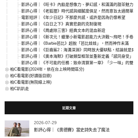
影評心得｜《旺卡》內餡是想像力、夢幻感，和滿滿的甜茶魅力！
影評心得｜《老狐狸》時代感與細膩度俱足，然而意旨太過簡單
電影短評｜《年少日記》不那麼共感，或許是因為仍懷希望
影評心得｜《白日之下》真實悲劇的克制復現
影評心得｜《周處除三害》經典文本的混血新詮
影評心得｜《新次元！蠟筆小新電影超能力大決戰～飛吧！手卷壽
影評心得｜《Barbie芭比》超脫「芭比娃娃」，然而神作未滿
影評心得｜《巨齒鯊2：海溝深淵》同時放大優缺點，結論就是爽
影評心得｜《奧本海默》打破類型框架並重新定義「感同身受」
影評心得｜《不可能的任務：致命清算第一章》「少一味」的雙倍
柏C看電影(2024年，依在台上映時間區分)
柏C看電影(好讀版目錄)
柏C看電影(無院線上映)
柏C趴趴走
近期文章
2026-07-29
影評心得｜《奧德賽》當史詩失去了魔法