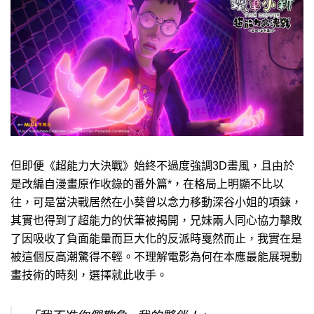
但即便《超能力大決戰》始終不過度強調3D畫風，且由於
是改編自漫畫原作收錄的番外篇*，在格局上明顯不比以
往，可是當決戰居然在小葵曾以念力移動深谷小姐的項鍊，
其實也得到了超能力的伏筆被揭開，兄妹兩人同心協力擊敗
了因吸收了負面能量而巨大化的反派時戛然而止，我實在是
被這個反高潮驚得不輕。不理解電影為何在本應最能展現動
畫技術的時刻，選擇就此收手。