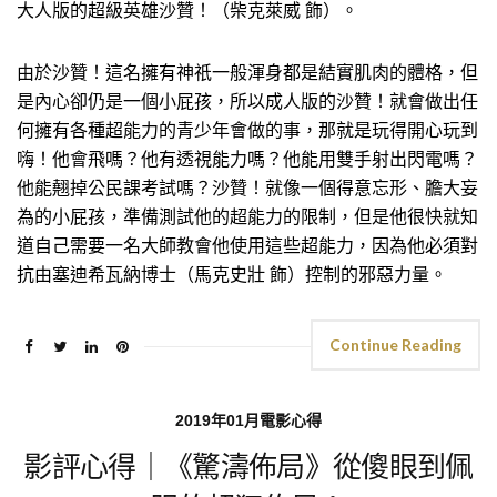
大人版的超級英雄沙贊！（柴克萊威 飾）。
由於沙贊！這名擁有神祇一般渾身都是結實肌肉的體格，但
是內心卻仍是一個小屁孩，所以成人版的沙贊！就會做出任
何擁有各種超能力的青少年會做的事，那就是玩得開心玩到
嗨！他會飛嗎？他有透視能力嗎？他能用雙手射出閃電嗎？
他能翹掉公民課考試嗎？沙贊！就像一個得意忘形、膽大妄
為的小屁孩，準備測試他的超能力的限制，但是他很快就知
道自己需要一名大師教會他使用這些超能力，因為他必須對
抗由塞迪希瓦納博士（馬克史壯 飾）控制的邪惡力量。
Continue Reading
2019年01月電影心得
影評心得｜《驚濤佈局》從傻眼到佩