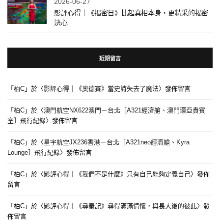
2026-06-27
影評心得｜《揭密日》比起真相本身，更精采的揭密
決心
近期留言
「
柏C
」於〈
影評心得｜《奧德賽》當史詩失去了魔法
〉發佈留言
「
柏C
」於〈
澳門航空NX622澳門－台北［A321經濟艙、澳門環亞貴賓
室］飛行紀錄
〉發佈留言
「
柏C
」於〈
星宇航空JX236香港－台北［A321neo經濟艙、Kyra
Lounge］飛行紀錄
〉發佈留言
「
柏C
」於〈
影評心得｜《我們不是什麼》只有自己能夠定義自己
〉發佈
留言
「
柏C
」於〈
影評心得｜《尋秦記》尋得滿滿情懷，與長大後的彼此
〉發
佈留言