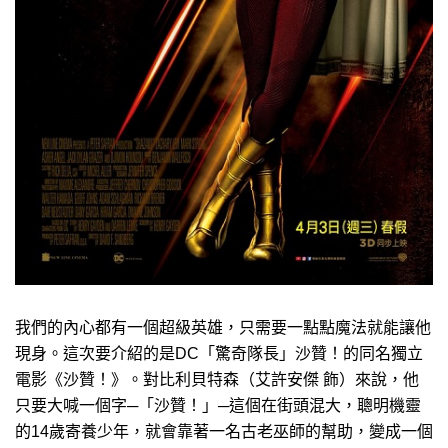
我們的內心都有一個超級英雄，只需要一點點魔法就能讓他
現身。這次要介紹的是DC「驚奇隊長」沙贊！的同名獨立
電影《沙贊！》。對比利貝特森（艾許安傑 飾）來說，他
只要大喊一個字─「沙贊！」─這個在街頭混大，聰明機靈
的14歲寄養少年，就會靠著一名古老巫師的幫助，變成一個