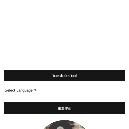
Translation Tool
Select Language
▼
關於作者