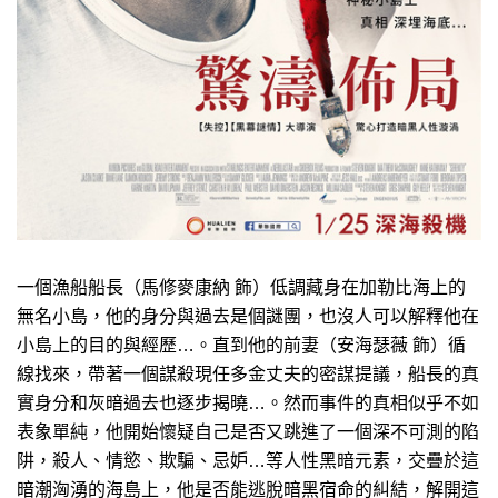
一個漁船船長（馬修麥康納 飾）低調藏身在加勒比海上的
無名小島，他的身分與過去是個謎團，也沒人可以解釋他在
小島上的目的與經歷…。直到他的前妻（安海瑟薇 飾）循
線找來，帶著一個謀殺現任多金丈夫的密謀提議，船長的真
實身分和灰暗過去也逐步揭曉…。然而事件的真相似乎不如
表象單純，他開始懷疑自己是否又跳進了一個深不可測的陷
阱，殺人、情慾、欺騙、忌妒…等人性黑暗元素，交疊於這
暗潮洶湧的海島上，他是否能逃脫暗黑宿命的糾結，解開這