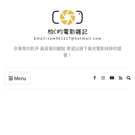
非專業的影評 最直覺的觀點 希望記錄下看完電影純粹的感
覺！
Ex
Menu
se
fo