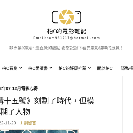
非專業的影評 最直覺的觀點 希望記錄下看完電影純粹的感覺！
柏C看劇
柏C愛讀書
柏C的好康推薦
關於柏C
隱私
22年07-12月電影心得
溝十五號》刻劃了時代，但模
糊了人物
22-11-20
1 則留言