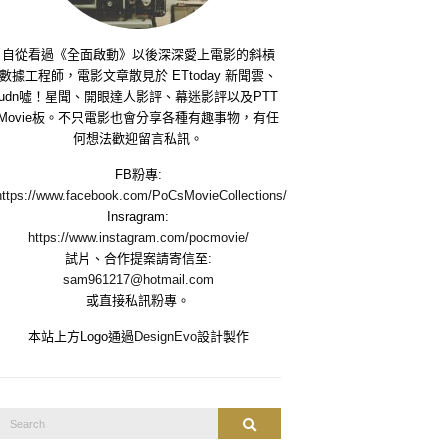
自從看過《全面啟動》以後深深愛上電影的斜槓
數據工程師，電影文章散見於 ETtoday 新聞雲、
udn噓！星聞、開眼達人影評、幕迷影評以及PTT
Movie板。不只電影也會分享各種有趣事物，有任
何想法歡迎留言私訊。
FB粉專:
https://www.facebook.com/PoCsMovieCollections/
Insragram:
https://www.instagram.com/pocmovie/
試片、合作提案請寄信至:
sam961217@hotmail.com
或直接私訊粉專。
本站上方Logo通過
DesignEvo
設計製作
Search
Search
or: