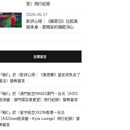
室］飛行紀錄
2026-06-27
影評心得｜《揭密日》比起真
相本身，更精采的揭密決心
近期留言
「
柏C
」於〈
影評心得｜《奧德賽》當史詩失去了
魔法
〉發佈留言
「
柏C
」於〈
澳門航空NX622澳門－台北［A321
經濟艙、澳門環亞貴賓室］飛行紀錄
〉發佈留言
「
柏C
」於〈
星宇航空JX236香港－台北
［A321neo經濟艙、Kyra Lounge］飛行紀錄
〉發
佈留言