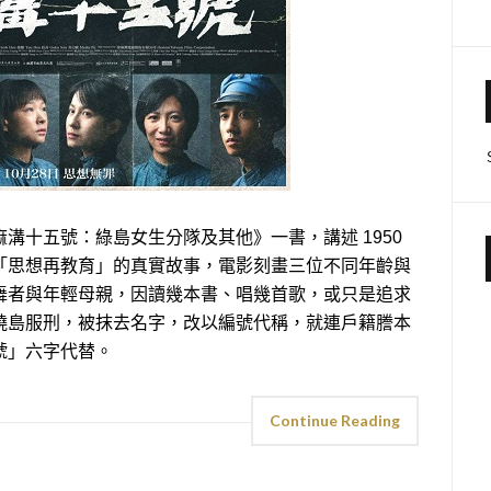
溝十五號：綠島女生分隊及其他》一書，講述 1950
「思想再教育」的真實故事，電影刻畫三位不同年齡與
舞者與年輕母親，因讀幾本書、唱幾首歌，或只是追求
燒島服刑，被抹去名字，改以編號代稱，就連戶籍謄本
號」六字代替。
Continue Reading