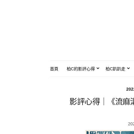
首頁
柏C的影評心得
柏C趴趴走
20
影評心得｜《流麻
20