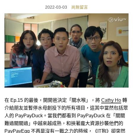
2022-03-03
尚無留言
在 Ep.15 的最後，開開爸決定「關水喉」，將
Cathy Ho
轉
介給朋友並暫停水母創投下的所有項目，這其中當然包括眾
人的 PayPayDuck。當我們都看到 PayPayDuck 在「關關
難過關關過」中越來越成熟，和挾著龐大資源抄襲他們的
PayPayEgg 不再是沒有一戰之力的時候，《IT狗》卻突然