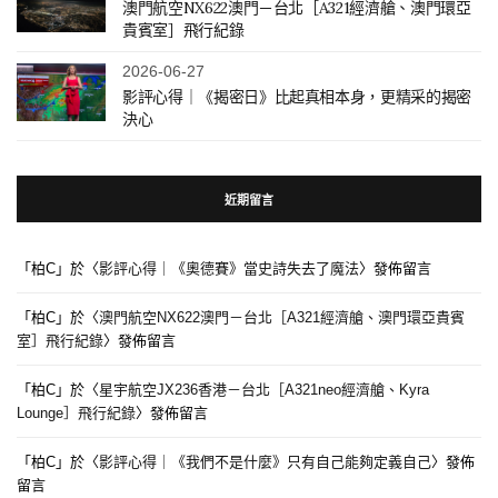
澳門航空NX622澳門－台北［A321經濟艙、澳門環亞
貴賓室］飛行紀錄
2026-06-27
影評心得｜《揭密日》比起真相本身，更精采的揭密
決心
近期留言
「
柏C
」於〈
影評心得｜《奧德賽》當史詩失去了魔法
〉發佈留言
「
柏C
」於〈
澳門航空NX622澳門－台北［A321經濟艙、澳門環亞貴賓
室］飛行紀錄
〉發佈留言
「
柏C
」於〈
星宇航空JX236香港－台北［A321neo經濟艙、Kyra
Lounge］飛行紀錄
〉發佈留言
「
柏C
」於〈
影評心得｜《我們不是什麼》只有自己能夠定義自己
〉發佈
留言