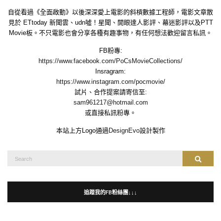
自從看過《全面啟動》以後深深愛上電影的斜槓數據工程師，電影文章散
見於 ETtoday 新聞雲、udn噓！星聞、開眼達人影評、幕迷影評以及PTT
Movie板。不只電影也會分享各種有趣事物，有任何想法歡迎留言私訊。
FB粉專:
https://www.facebook.com/PoCsMovieCollections/
Insragram:
https://www.instagram.com/pocmovie/
試片、合作提案請寄信至:
sam961217@hotmail.com
或直接私訊粉專。
本站上方Logo通過
DesignEvo
設計製作
Search
Search
for:
追蹤我的FB粉絲團↓↓↓