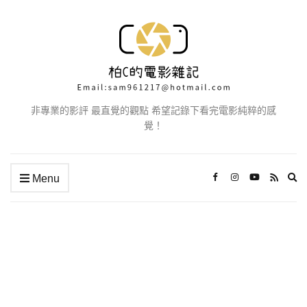
非專業的影評 最直覺的觀點 希望記錄下看完電影純粹的感
覺！
Ex
Menu
se
fo