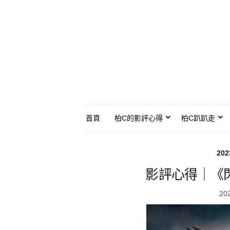
首頁
柏C的影評心得
柏C趴趴走
20
影評心得｜《
20