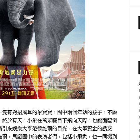
一隻有對招風耳的象寶寶，團中兩個年幼的孩子，不顧
，終於有天，小象在萬眾矚目下飛向天際，也讓面臨倒
演引來娛樂大亨范德維爾的目光，在大筆資金的誘惑
維爾，馬戲團中的表演者們，包括小飛象，也一同搬到