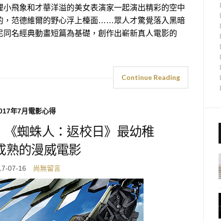
裡小飛象和才華洋溢的美女表演家一起演出精彩的空中
的，范德維爾的野心浮上檯面……眾人才驚覺落入黑暗
尼同名經典動畫短篇為基礎，創作出嶄新真人電影的
Continue Reading
017年7月電影心得
】《蜘蛛人：返校日》最幼稚
成熟的漫威電影
17-07-16
尚無留言