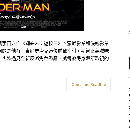
宇宙之作《蜘蛛人：返校日》。索尼影業和漫威影業
同的是他有了東尼史塔克這位前輩指引，初嘗正義滋味
，也將遇見全新反派角色禿鷹，威脅彼得身邊所珍視的
Continue Reading