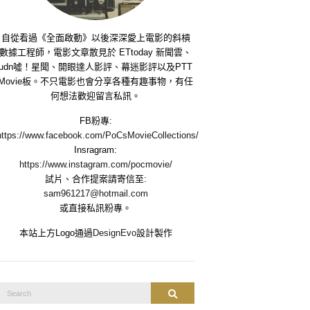
自從看過《全面啟動》以後深深愛上電影的斜槓
數據工程師，電影文章散見於 ETtoday 新聞雲、
udn噓！星聞、開眼達人影評、幕迷影評以及PTT
Movie板。不只電影也會分享各種有趣事物，有任
何想法歡迎留言私訊。
FB粉專:
https://www.facebook.com/PoCsMovieCollections/
Insragram:
https://www.instagram.com/pocmovie/
試片、合作提案請寄信至:
sam961217@hotmail.com
或直接私訊粉專。
本站上方Logo通過
DesignEvo
設計製作
Search
Search
or: