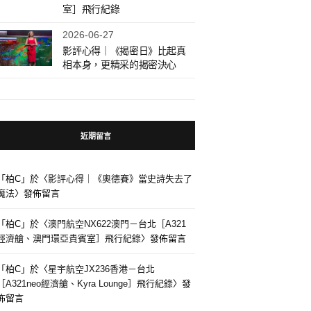
室］飛行紀錄
2026-06-27
影評心得｜《揭密日》比起真
相本身，更精采的揭密決心
近期留言
「
柏C
」於〈
影評心得｜《奧德賽》當史詩失去了
魔法
〉發佈留言
「
柏C
」於〈
澳門航空NX622澳門－台北［A321
經濟艙、澳門環亞貴賓室］飛行紀錄
〉發佈留言
「
柏C
」於〈
星宇航空JX236香港－台北
［A321neo經濟艙、Kyra Lounge］飛行紀錄
〉發
佈留言