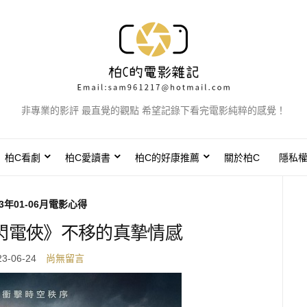
非專業的影評 最直覺的觀點 希望記錄下看完電影純粹的感覺！
柏C看劇
柏C愛讀書
柏C的好康推薦
關於柏C
隱私
23年01-06月電影心得
閃電俠》不移的真摯情感
23-06-24
尚無留言