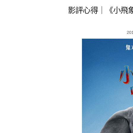
影評心得｜《小飛象
20