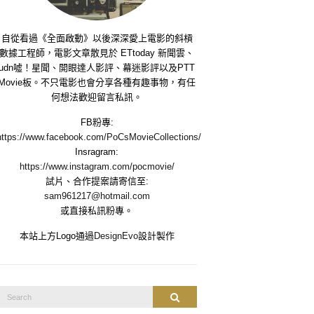
自從看過《全面啟動》以後深深愛上電影的斜槓
數據工程師，電影文章散見於 ETtoday 新聞雲、
udn噓！星聞、開眼達人影評、幕迷影評以及PTT
Movie板。不只電影也會分享各種有趣事物，有任
何想法歡迎留言私訊。
FB粉專:
https://www.facebook.com/PoCsMovieCollections/
Insragram:
https://www.instagram.com/pocmovie/
試片、合作提案請寄信至:
sam961217@hotmail.com
或直接私訊粉專。
本站上方Logo通過
DesignEvo
設計製作
Search
Search
or: