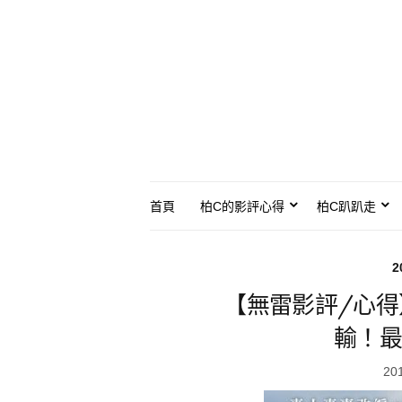
首頁
柏C的影評心得
柏C趴趴走
2
【無雷影評/心
輸！最
20