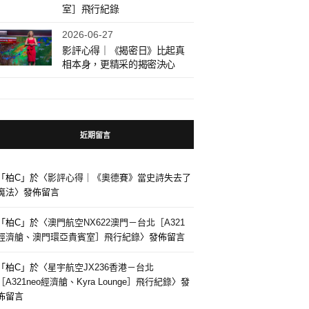
室］飛行紀錄
2026-06-27
影評心得｜《揭密日》比起真
相本身，更精采的揭密決心
近期留言
「
柏C
」於〈
影評心得｜《奧德賽》當史詩失去了
魔法
〉發佈留言
「
柏C
」於〈
澳門航空NX622澳門－台北［A321
經濟艙、澳門環亞貴賓室］飛行紀錄
〉發佈留言
「
柏C
」於〈
星宇航空JX236香港－台北
［A321neo經濟艙、Kyra Lounge］飛行紀錄
〉發
佈留言