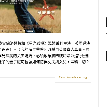
瓊安佛洛葛特和《星光殺機》湯姆萊利主演，英國導演
星爸爸》。《我的海星爸爸》改編自英國真人真事。原
罕見疾病的丈夫湯姆，必須緊急將四肢切除並進行臉部
肚子的妻子妮可拉該如何陪伴丈夫與女兒，照料一切？
Continue Reading