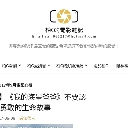
非專業的影評 最直覺的觀點 希望記錄下看完電影純粹的感覺！
柏C看劇
柏C愛讀書
柏C的好康推薦
關於柏C
隱私
017年5月電影心得
得】《我的海星爸爸》不要認
勇敢的生命故事
17-05-06
尚無留言