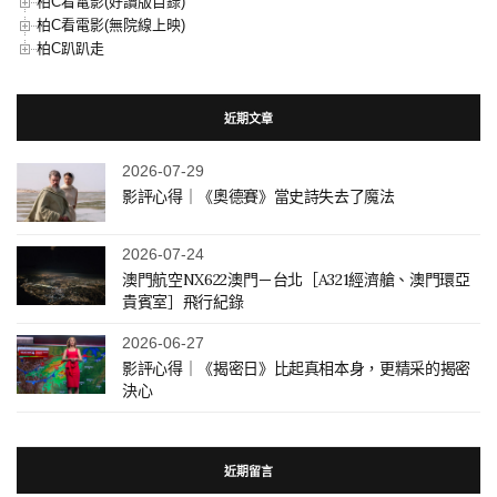
柏C看電影(好讀版目錄)
柏C看電影(無院線上映)
柏C趴趴走
近期文章
2026-07-29
影評心得｜《奧德賽》當史詩失去了魔法
2026-07-24
澳門航空NX622澳門－台北［A321經濟艙、澳門環亞
貴賓室］飛行紀錄
2026-06-27
影評心得｜《揭密日》比起真相本身，更精采的揭密
決心
近期留言