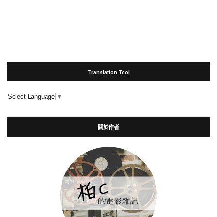
Translation Tool
Select Language
▼
關於作者