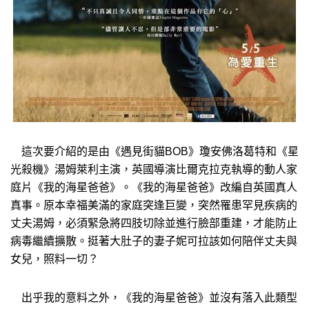
這次要介紹的是由《遇見街貓BOB》瓊安佛洛葛特和《星
光殺機》湯姆萊利主演，英國導演比爾克拉克執導的動人家
庭片《我的海星爸爸》。《我的海星爸爸》改編自英國真人
真事。原本幸福美滿的家庭突逢巨變，突然罹患罕見疾病的
丈夫湯姆，必須緊急將四肢切除並進行臉部重建，才能防止
病毒繼續擴散。挺著大肚子的妻子妮可拉該如何陪伴丈夫與
女兒，照料一切？
出乎我的意料之外，《我的海星爸爸》並沒有落入此類型