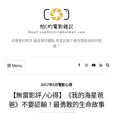
非專業的影評 最直覺的觀點 希望記錄下看完電影純粹的感
覺！
Ex
Menu
se
fo
2017年5月電影心得
【無雷影評/心得】《我的海星爸
爸》不要認輸！最勇敢的生命故事