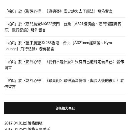
「
柏C
」於〈
影評心得｜《奧德賽》當史詩失去了魔法
〉發佈留言
「
柏C
」於〈
澳門航空NX622澳門－台北［A321經濟艙、澳門環亞貴賓
室］飛行紀錄
〉發佈留言
「
柏C
」於〈
星宇航空JX236香港－台北［A321neo經濟艙、Kyra
Lounge］飛行紀錄
〉發佈留言
「
柏C
」於〈
影評心得｜《我們不是什麼》只有自己能夠定義自己
〉發佈
留言
「
柏C
」於〈
影評心得｜《尋秦記》尋得滿滿情懷，與長大後的彼此
〉發
佈留言
部落格大事紀
2017.04.01|部落格開張
2017.04.25|部落格人氣破千