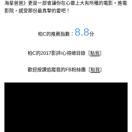
海星爸爸》更是一部會讓你在心靈上大有所穫的電影。進電
影院，感受那份最真摯的愛吧！
8.8
柏C的推薦指數：
分
柏C的2017影評/心得總目錄［
點我
］
歡迎按讚追蹤我的FB粉絲團［
點我
］