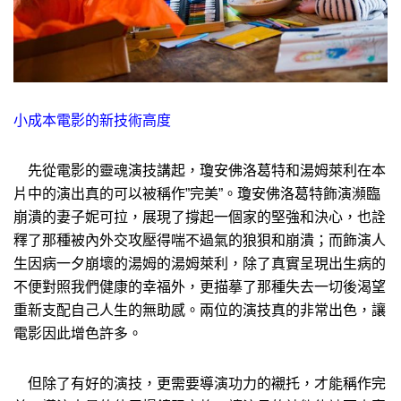
小成本電影的新技術高度
先從電影的靈魂演技講起，瓊安佛洛葛特和湯姆萊利在本
片中的演出真的可以被稱作”完美”。瓊安佛洛葛特飾演瀕臨
崩潰的妻子妮可拉，展現了撐起一個家的堅強和決心，也詮
釋了那種被內外交攻壓得喘不過氣的狼狽和崩潰；而飾演人
生因病一夕崩壞的湯姆的湯姆萊利，除了真實呈現出生病的
不便對照我們健康的幸福外，更描摹了那種失去一切後渴望
重新支配自己人生的無助感。兩位的演技真的非常出色，讓
電影因此增色許多。
但除了有好的演技，更需要導演功力的襯托，才能稱作完