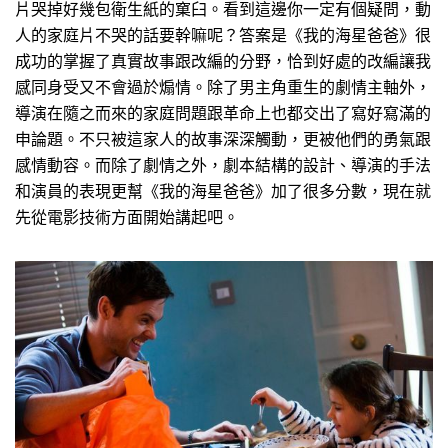
片哭掉好幾包衛生紙的窠臼。看到這邊你一定有個疑問，動
人的家庭片不哭的話要幹嘛呢？答案是《我的海星爸爸》很
成功的掌握了真實故事跟改編的分野，恰到好處的改編讓我
感同身受又不會過於煽情。除了男主角重生的劇情主軸外，
導演在隨之而來的家庭問題跟革命上也都交出了寫好寫滿的
申論題。不只被這家人的故事深深觸動，更被他們的勇氣跟
感情動容。而除了劇情之外，劇本結構的設計、導演的手法
和演員的表現更幫《我的海星爸爸》加了很多分數，現在就
先從電影技術方面開始講起吧。