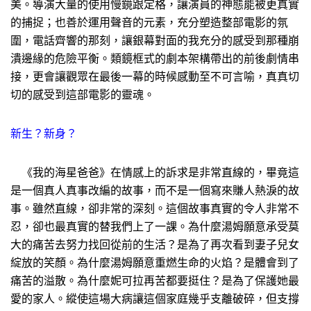
美。導演大量的使用慢鏡跟定格，讓演員的神態能被更真實
的捕捉；也善於運用聲音的元素，充分塑造整部電影的氛
圍，電話齊響的那刻，讓銀幕對面的我充分的感受到那種崩
潰邊緣的危險平衡。類鏡框式的劇本架構帶出的前後劇情串
接，更會讓觀眾在最後一幕的時候感動至不可言喻，真真切
切的感受到這部電影的靈魂。
新生？新身？
《我的海星爸爸》在情感上的訴求是非常直線的，畢竟這
是一個真人真事改編的故事，而不是一個寫來賺人熱淚的故
事。雖然直線，卻非常的深刻。這個故事真實的令人非常不
忍，卻也最真實的替我們上了一課。為什麼湯姆願意承受莫
大的痛苦去努力找回從前的生活？是為了再次看到妻子兒女
綻放的笑顏。為什麼湯姆願意重燃生命的火焰？是體會到了
痛苦的溢散。為什麼妮可拉再苦都要挺住？是為了保護她最
愛的家人。縱使這場大病讓這個家庭幾乎支離破碎，但支撐