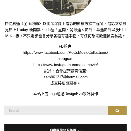
自從看過《全面啟動》以後深深愛上電影的斜槓數據工程師，電影文章散
見於 ETtoday 新聞雲、udn噓！星聞、開眼達人影評、幕迷影評以及PTT
Movie板。不只電影也會分享各種有趣事物，有任何想法歡迎留言私訊。
FB粉專:
https://www.facebook.com/PoCsMovieCollections/
Insragram:
https://www.instagram.com/pocmovie/
試片、合作提案請寄信至:
sam961217@hotmail.com
或直接私訊粉專。
本站上方Logo通過
DesignEvo
設計製作
Search
Search
for:
追蹤我的FB粉絲團↓↓↓