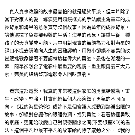
真人真事改編的故事最害怕的就是過於平淡，但本片除了
當下對家人的愛，導演更用類鏡框式的手法讓主角童年的成
長背景和海星的意象貫穿整個故事。因為童年的成長背景，
讓他選擇了負責卻艱難的生活；海星的意象，讓重生從一種
孩子的天真變成可能。片中用對現實的無能為力和對海星的
絕口不提去隱喻向人生的困難認輸，用微小卻絕不容易的改
變跟挑戰象徵著不要認輸這樣偉大的勇氣。最後在湖邊的一
幕，簡單卻融合了電影中最重要的親情、重生跟勇氣三大元
素，完美的總結整部電影令人回味無窮。
看完這部電影，我真的非常被這個家庭的勇氣給感動，重
生、改變、堅強，其實他們每個人都演繹了勇氣的不同面
向。《我的海星爸爸》或許不是個會讓人感動到熱淚出眶的
故事，卻絕對會讓你的眼眶微潤，找到勇氣。看著這個勇敢
的家庭，更開始改變自己對親密關係之間(不要想歪XD)的看
法。這個平凡也最不平凡的故事給的除了感動之外，《我的