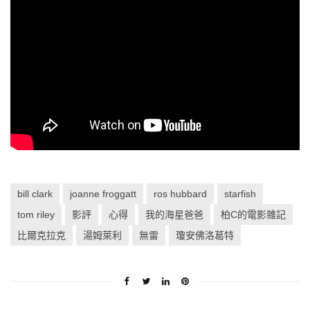
bill clark
joanne froggatt
ros hubbard
starfish
tom riley
影評
心得
我的海星爸爸
柏C的電影雜記
比爾克拉克
湯姆萊利
無雷
瓊安佛洛葛特