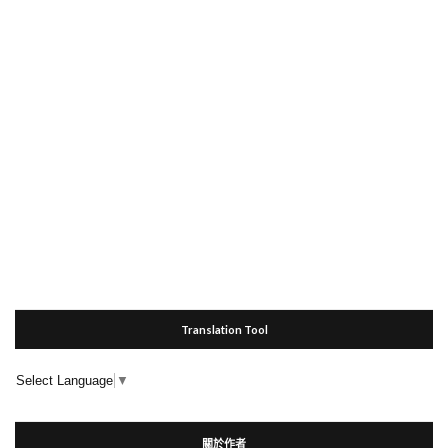
Translation Tool
Select Language
▼
關於作者