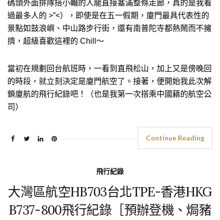
碼頭外面排隊搭小輪的人龍直接塞滿整條走廊，真的是我看
過最多人的 >”<），即使是在五一假期，廈門最具代表性的
景點如鼓浪嶼、中山路步行街，還有南普陀寺都熱鬧而不擁
擠，超級喜歡這裡的 Chill～
當初在規劃回台航班時，一看到直飛松山，加上又是傍晚回
的時段，就立刻決定是廈門航空了。接著，便開始我此次解
鎖廈航的飛行紀錄吧！（也是我第一次搭乘中國籍的航空公
司）
Continue Reading
飛行紀錄
大灣區航空HB703台北TPE-香港HKG
B737-800飛行紀錄［預辦登機、焗豬