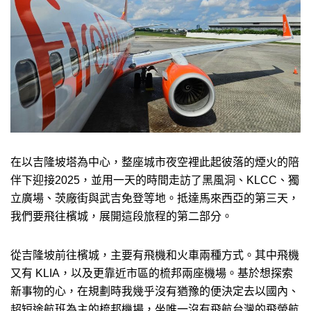
在以吉隆坡塔為中心，整座城市夜空裡此起彼落的煙火的陪
伴下迎接2025，並用一天的時間走訪了黑風洞、KLCC、獨
立廣場、茨廠街與武吉免登等地。抵達馬來西亞的第三天，
我們要飛往檳城，展開這段旅程的第二部分。
從吉隆坡前往檳城，主要有飛機和火車兩種方式。其中飛機
又有 KLIA，以及更靠近市區的梳邦兩座機場。基於想探索
新事物的心，在規劃時我幾乎沒有猶豫的便決定去以國內、
超短途航班為主的梳邦機場，坐唯一沒有飛航台灣的飛螢航