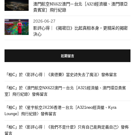
澳門航空NX622澳門－台北［A321經濟艙、澳門環亞
貴賓室］飛行紀錄
2026-06-27
影評心得｜《揭密日》比起真相本身，更精采的揭密
決心
近期留言
「
柏C
」於〈
影評心得｜《奧德賽》當史詩失去了魔法
〉發佈留言
「
柏C
」於〈
澳門航空NX622澳門－台北［A321經濟艙、澳門環亞貴賓
室］飛行紀錄
〉發佈留言
「
柏C
」於〈
星宇航空JX236香港－台北［A321neo經濟艙、Kyra
Lounge］飛行紀錄
〉發佈留言
「
柏C
」於〈
影評心得｜《我們不是什麼》只有自己能夠定義自己
〉發佈
留言