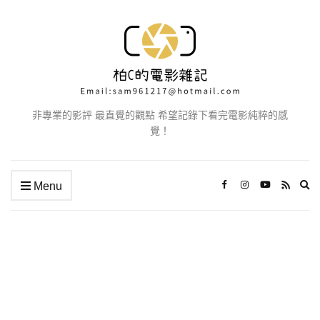
非專業的影評 最直覺的觀點 希望記錄下看完電影純粹的感
覺！
Ex
Menu
se
fo