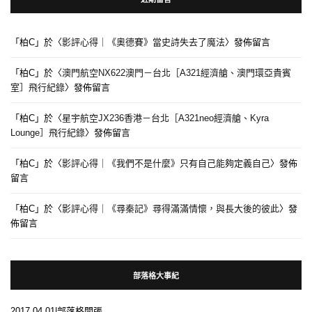
「
柏C
」於〈
影評心得｜《奧德賽》當史詩失去了魔法
〉發佈留言
「
柏C
」於〈
澳門航空NX622澳門－台北［A321經濟艙、澳門環亞貴賓
室］飛行紀錄
〉發佈留言
「
柏C
」於〈
星宇航空JX236香港－台北［A321neo經濟艙、Kyra
Lounge］飛行紀錄
〉發佈留言
「
柏C
」於〈
影評心得｜《我們不是什麼》只有自己能夠定義自己
〉發佈
留言
「
柏C
」於〈
影評心得｜《尋秦記》尋得滿滿情懷，與長大後的彼此
〉發
佈留言
部落格大事紀
2017.04.01|部落格開張