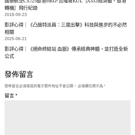
國泰航空CX725香港HKG-吉隆坡KUL［A333經濟艙、香港
轉機］飛行紀錄
2018-09-23
影評心得｜《凸搥特派員：三度出擊》科技與進步的不必然
相關
2025-06-21
影評心得｜《絕命終結站 血脈》傳承經典神髓，並打造全新
公式
發佈留言
發佈留言必須填寫的電子郵件地址不會公開。
必填欄位標示為
*
留言
*