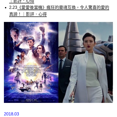
｜影評．心得
2.23
《愛愛後當機》瘋狂的靈魂互換，令人驚喜的愛的
真諦！｜影評．心得
2018.03