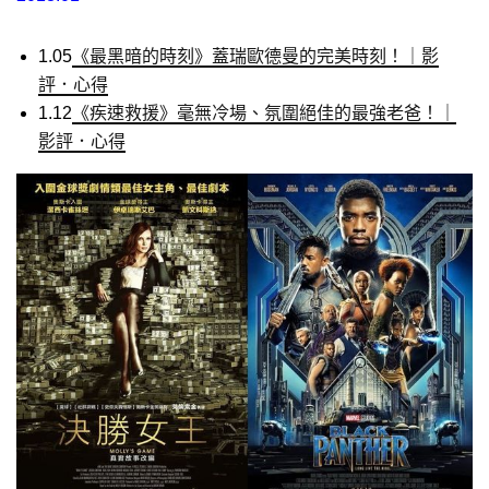
1.05
《最黑暗的時刻》蓋瑞歐德曼的完美時刻！｜影
評．心得
1.12
《疾速救援》毫無冷場、氛圍絕佳的最強老爸！｜
影評．心得