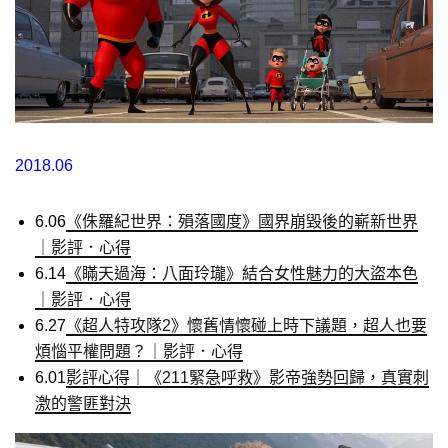
2018.06
6.06
《侏羅紀世界：殞落國度》國界崩毀後的嶄新世界
｜影評．心得
6.14
《瞞天過海：八面玲瓏》結合女性魅力的大盜本色
｜影評．心得
6.27
《超人特攻隊2》懷舊情懷碰上時下議題，超人也要
煩惱平權問題？｜影評．心得
6.01
影評心得｜《211緊急呼救》影帝強勢回歸，真實刺
激的警匪對決