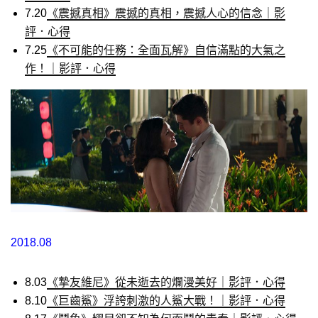
7.20
《震撼真相》震撼的真相，震撼人心的信念｜影
評．心得
7.25
《不可能的任務：全面瓦解》自信滿點的大氣之
作！｜影評．心得
2018.08
8.03
《摯友維尼》從未逝去的爛漫美好｜影評．心得
8.10
《巨齒鯊》浮誇刺激的人鯊大戰！｜影評．心得