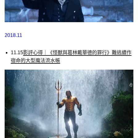
2018.11
11.15
影評心得｜《怪獸與葛林戴華德的罪行》難逃續作
宿命的大型魔法流水帳