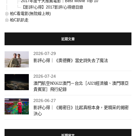
2017年度十大推薦電影｜Best Movie Top 10
【影評/心得】2017影評/心得總目錄
柏C看電影(無院線上映)
柏C趴趴走
近期文章
2026-07-29
影評心得｜《奧德賽》當史詩失去了魔法
2026-07-24
澳門航空NX622澳門－台北［A321經濟艙、澳門環亞
貴賓室］飛行紀錄
2026-06-27
影評心得｜《揭密日》比起真相本身，更精采的揭密
決心
近期留言