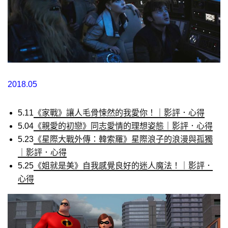
2018.05
5.11
《家戰》讓人毛骨悚然的我愛你！｜影評．心得
5.04
《親愛的初戀》同志愛情的理想姿態｜影評．心得
5.23
《星際大戰外傳：韓索羅》星際浪子的浪漫與孤獨
｜影評．心得
5.25
《姐就是美》自我感覺良好的迷人魔法！｜影評．
心得