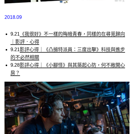
2018.09
9.21
《我很好》不一樣的晦暗青春，同樣的在尋覓歸向
｜影評．心得
9.21
影評心得｜《凸搥特派員：三度出擊》科技與進步
的不必然相關
9.28
影評心得｜《小腳怪》與其築起心防，何不敞開心
房？