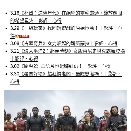
3.16
《朴烈：逆權年代》在絕望的靈魂盡頭，綻放耀眼
的希望星火｜影評．心得
3.29
《一級玩家》找回玩遊戲的原始悸動！｜影評．心
得
3.08
《古墓奇兵》女力崛起的嶄新蘿拉｜影評．心得
3.21
《環太平洋2：起義時刻》女版東尼史塔克霸氣登場
｜影評．心得
3.02
《閨蜜2》華語片也能嗨到趴！｜影評．心得
3.30
《老闆好壞》超狂慣老闆、最險惡職場！｜影評．
心得