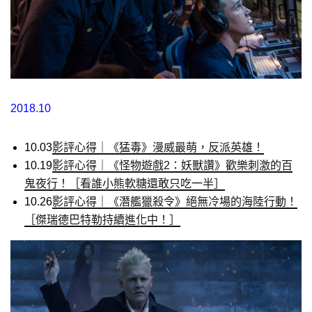
2018.10
10.03
影評心得｜《猛毒》漫威最萌，反派英雄！
10.19
影評心得｜《怪物遊戲2：妖獸讚》歡樂刺激的百
鬼夜行！［看誰小熊軟糖還敢只吃一半］
10.26
影評心得｜《潛艦獵殺令》絕無冷場的海陸行動！
［傑瑞德巴特勒持續進化中！］