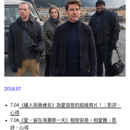
2018.07
7.04
《蟻人與黃蜂女》為愛冒險的超級爽片！｜影評．
心得
7.06
《愛，留在海灘那一天》相戀容易，相愛難｜影
評．心得