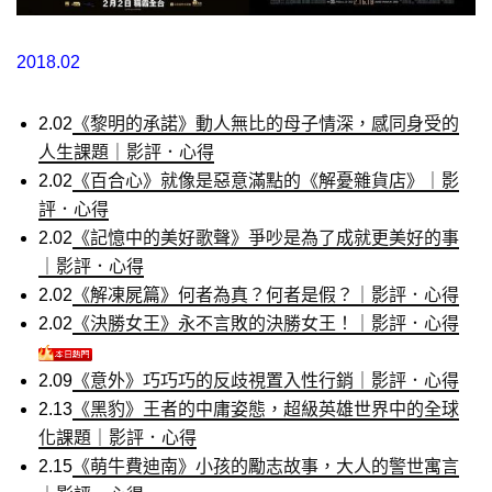
2018.02
2.02
《黎明的承諾》動人無比的母子情深，感同身受的
人生課題｜影評．心得
2.02
《百合心》就像是惡意滿點的《解憂雜貨店》｜影
評．心得
2.02
《記憶中的美好歌聲》爭吵是為了成就更美好的事
｜影評．心得
2.02
《解凍屍篇》何者為真？何者是假？｜影評．心得
2.02
《決勝女王》永不言敗的決勝女王！｜影評．心得
2.09
《意外》巧巧巧的反歧視置入性行銷｜影評．心得
2.13
《黑豹》王者的中庸姿態，超級英雄世界中的全球
化課題｜影評．心得
2.15
《萌牛費迪南》小孩的勵志故事，大人的警世寓言