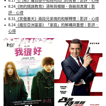
8.17
《鬥魚》耀目卻不知為何而鬥的青春｜影評．心得
8.24
《她的錯誤教育》清晰與模糊、偽裝與真實｜影
評．心得
8.31
《笑傲曇天》兩段兄弟情的和解釋懷｜影評．心得
8.24
《瘋狂亞洲富豪》「家庭」的解構與重塑｜影評．
心得